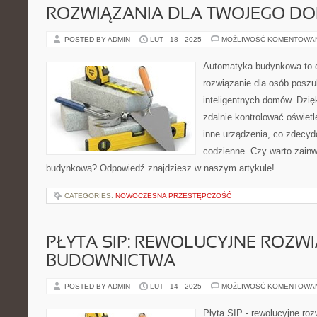
ROZWIĄZANIA DLA TWOJEGO D
POSTED BY ADMIN
LUT - 18 - 2025
MOŻLIWOŚĆ KOMENTOWA
Automatyka budynkowa to c
rozwiązanie dla osób posz
inteligentnych domów. Dzięk
zdalnie kontrolować oświetl
inne urządzenia, co zdecyd
codzienne. Czy warto zain
budynkową? Odpowiedź znajdziesz w naszym artykule!
CATEGORIES:
NOWOCZESNA PRZESTĘPCZOŚĆ
PŁYTA SIP: REWOLUCYJNE ROZW
BUDOWNICTWA
POSTED BY ADMIN
LUT - 14 - 2025
MOŻLIWOŚĆ KOMENTOWA
Płyta SIP - rewolucyjne ro