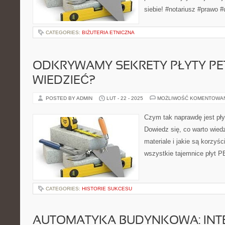
siebie! #notariusz #prawo #
CATEGORIES:
BIŻUTERIA ETNICZNA
ODKRYWAMY SEKRETY PŁYTY PE
WIEDZIEĆ?
POSTED BY ADMIN
LUT - 22 - 2025
MOŻLIWOŚĆ KOMENTOWA
Czym tak naprawdę jest pły
Dowiedz się, co warto wied
materiale i jakie są korzyśc
wszystkie tajemnice płyt P
CATEGORIES:
HISTORIE SUKCESU
AUTOMATYKA BUDYNKOWA: INT