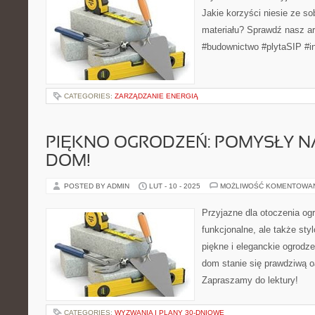
Jakie korzyści niesie ze s
materiału? Sprawdź nasz art
#budownictwo #plytaSIP #in
CATEGORIES:
ZARZĄDZANIE ENERGIĄ
PIĘKNO OGRODZEŃ: POMYSŁY N
DOM!
POSTED BY ADMIN
LUT - 10 - 2025
MOŻLIWOŚĆ KOMENTOWA
Przyjazne dla otoczenia og
funkcjonalne, ale także st
piękne i eleganckie ogrodze
dom stanie się prawdziwą o
Zapraszamy do lektury!
CATEGORIES:
WYZWANIA I PLANY 30-DNIOWE