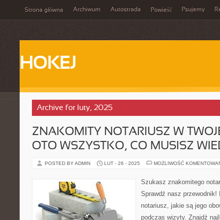
Archiwum
Autostrada
Psujemy
R
Strona główna
Powieść
HOKEJ
Archive for luty, 2025
ZNAKOMITY NOTARIUSZ W TWOJE
OTO WSZYSTKO, CO MUSISZ WIE
POSTED BY ADMIN
LUT - 26 - 2025
MOŻLIWOŚĆ KOMENTOWA
Szukasz znakomitego notar
Sprawdź nasz przewodnik! D
notariusz, jakie są jego ob
podczas wizyty. Znajdź naj