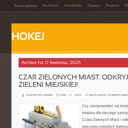
Archiwum
Autostrada
Psujemy
R
Strona główna
Powieść
HOKEJ
Archive for 17 kwietnia, 2025
CZAR ZIELONYCH MIAST: ODKRY
ZIELENI MIEJSKIEJ!
POSTED BY ADMIN
KWI - 17 - 2025
MOŻLIWOŚĆ KOMENTOWA
Czy zastanawiałeś się kiedy
miejska dla naszego samop
Czara Zielonych Miast i odk
otoczeniu miejskich betono