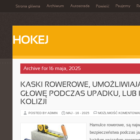
Archiwum
Autostrada
Psujemy
R
Strona główna
Powieść
HOKEJ
Archive for 16 maja, 2025
KASKI ROWEROWE, UMOŻLIWIAJ
GŁOWĘ PODCZAS UPADKU, LUB 
KOLIZJI
POSTED BY ADMIN
MAJ - 16 - 2025
MOŻLIWOŚĆ KOMENTOWA
Hamulce rowerowe, są naj
bezpieczeństwa podczas ja
każdym wyjazdem rowerowy