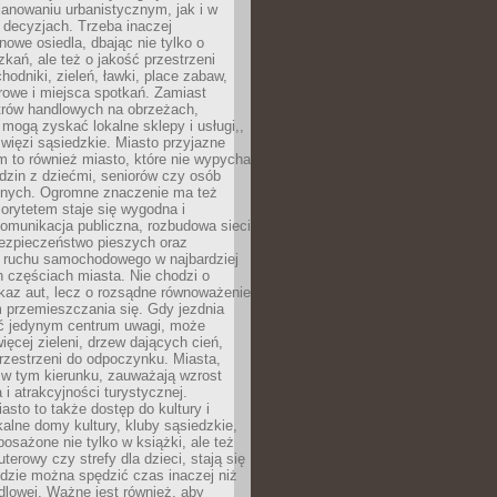
anowaniu urbanistycznym, jak i w
 decyzjach. Trzeba inaczej
nowe osiedla, dbając nie tylko o
kań, ale też o jakość przestrzeni
hodniki, zieleń, ławki, place zabaw,
rowe i miejsca spotkań. Zamiast
ntrów handlowych na obrzeżach,
 mogą zyskać lokalne sklepy i usługi,,
 więzi sąsiedzkie. Miasto przyjazne
 to również miasto, które nie wypycha
dzin z dziećmi, seniorów czy osób
nych. Ogromne znaczenie ma też
riorytetem staje się wygodna i
omunikacja publiczna, rozbudowa sieci
bezpieczeństwo pieszych oraz
e ruchu samochodowego w najbardziej
 częściach miasta. Nie chodzi o
kaz aut, lecz o rozsądne równoważenie
 przemieszczania się. Gdy jezdnia
yć jedynym centrum uwagi, może
więcej zieleni, drzew dających cień,
przestrzeni do odpoczynku. Miasta,
 w tym kierunku, zauważają wzrost
 i atrakcyjności turystycznej.
asto to także dostęp do kultury i
kalne domy kultury, kluby sąsiedzkie,
yposażone nie tylko w książki, ale też
terowy czy strefy dla dzieci, stają się
dzie można spędzić czas inaczej niż
ndlowej. Ważne jest również, aby