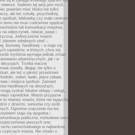
pne są w zasięgu krótkiego spaceru lub
 rowerze. Sednem tej wizji jest myśl,
ec powinien mieć blisko nie tylko
czy, ale też szkołę, przychodnię,
e spotkań, bibliotekę czy małe centrum
ęki temu nie musi codziennie spędzać
ochodzie lub komunikacji miejskiej.
 na odpoczynek, relacje, pasje i
izyczną. Jednocześnie miasto
ć zbiorem odrębnych stref –
j, biurowej, handlowej – a staje się
nych sąsiedztw, w których „chce się
sposób myślenia wymaga jednak zmian
anowaniu urbanistycznym, jak i w
 decyzjach. Trzeba inaczej
nowe osiedla, dbając nie tylko o
kań, ale też o jakość przestrzeni
hodniki, zieleń, ławki, place zabaw,
rowe i miejsca spotkań. Zamiast
ntrów handlowych na obrzeżach,
 mogą zyskać lokalne sklepy i usługi,,
 więzi sąsiedzkie. Miasto przyjazne
 to również miasto, które nie wypycha
dzin z dziećmi, seniorów czy osób
nych. Ogromne znaczenie ma też
riorytetem staje się wygodna i
omunikacja publiczna, rozbudowa sieci
bezpieczeństwo pieszych oraz
e ruchu samochodowego w najbardziej
 częściach miasta. Nie chodzi o