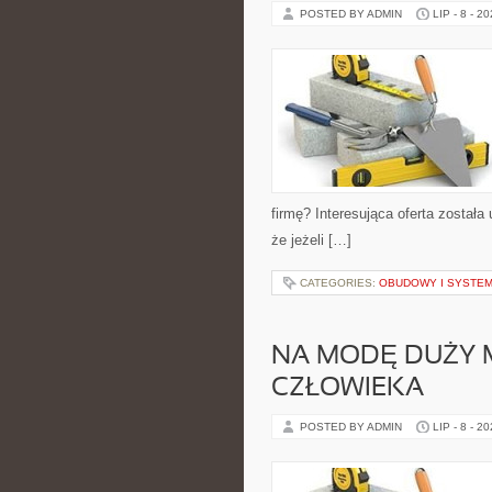
POSTED BY ADMIN
LIP - 8 - 2
firmę? Interesująca oferta został
że jeżeli […]
CATEGORIES:
OBUDOWY I SYSTEM
NA MODĘ DUŻY 
CZŁOWIEKA
POSTED BY ADMIN
LIP - 8 - 2