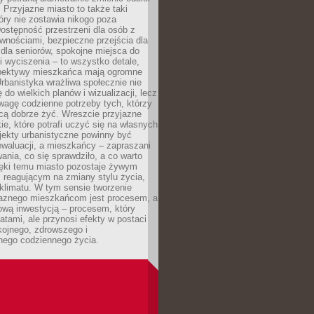
. Przyjazne miasto to także taki
óry nie zostawia nikogo poza
ostępność przestrzeni dla osób z
wnościami, bezpieczne przejścia dla
i dla seniorów, spokojne miejsca do
 wyciszenia – to wszystko detale,
spektywy mieszkańca mają ogromne
rbanistyka wrażliwa społecznie nie
 do wielkich planów i wizualizacji, lecz
wagę codzienne potrzeby tych, którzy
cą dobrze żyć. Wreszcie przyjazne
kie, które potrafi uczyć się na własnych
jekty urbanistyczne powinny być
waluacji, a mieszkańcy – zapraszani
nia, co się sprawdziło, a co warto
ięki temu miasto pozostaje żywym
 reagującym na zmiany stylu życia,
i klimatu. W tym sensie tworzenie
jaznego mieszkańcom jest procesem, a
ową inwestycją – procesem, który
atami, ale przynosi efekty w postaci
kojnego, zdrowszego i
ego codziennego życia.