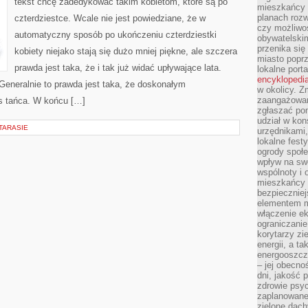
tekst chcę zadedykować takim kobietom, które są po
BYCIA
mieszkańcy m
CZŁOWIEKA
planach roz
czterdziestce. Wcale nie jest powiedziane, że w
czy możliwo
automatyczny sposób po ukończeniu czterdziestki
obywatelski
przenika się
kobiety niejako stają się dużo mniej piękne, ale szczera
miasto poprz
prawda jest taka, że i tak już widać upływające lata.
lokalne port
encyklopedia
Generalnie to prawda jest taka, że doskonałym
w okolicy. 
zaangażowan
rs tańca. W końcu […]
zgłaszać po
udział w kon
TARASIE
urzędnikami,
lokalne fest
ogrody społe
wpływ na swo
wspólnoty i 
mieszkańcy s
bezpieczniej
elementem mi
włączenie ek
ograniczanie
korytarzy zi
energii, a t
energooszczę
– jej obecno
dni, jakość 
zdrowie psy
zaplanowane 
zielone dach