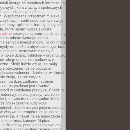
ieli dostęp do rzetelnych informacji o
wojowych, konsultacjach społecznych
ściach udziału w budżecie
m. Współczesna przestrzeń miejska
 z cyfrową – wiele osób poznaje swoje
ez mapy, aplikacje, fora dyskusyjne i
ale, które razem tworzą swoistą
 online
poświęconą temu, co dzieje się
Zmiana miasta wymaga jednak
ia samych mieszkańców. To oni mogą
mysły do budżetu obywatelskiego, brać
sultacjach, rozmawiać z radnymi i
 a także działać oddolnie – organizując
yny, akcje sprzątania parków czy
czne. Kiedy ludzie czują, że mają
je otoczenie, rośnie poczucie
odpowiedzialności. Dzielnice, w których
ię znają, są też zwykle
sze i bardziej zadbane. Istotnym
ast przyszłości jest również
ologii w codzienną praktykę. Chodzi o
 betonozy, retencję wody, tworzenie
eleni, stawianie na odnawialne źródła
akże projektowanie budynków
dnych. Zieleń nie jest jedynie ozdobą
ść wpływa na temperaturę w upalne
powietrza, a nawet na samopoczucie i
chiczne mieszkańców. Mądrze
alejki drzew, parki kieszonkowe czy
y potrafią diametralnie zmienić odbiór