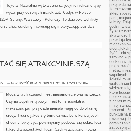
usługi dostę
przejazdu na
Toyota. Naturalnie wytwarzane są jedynie nieliczne typy
że mieszkani
wyżej przytoczonych marek aut. Kiedyś w Polsce
sklep spożyw
park, miejsc
 126P, Syreny, Warszawy i Polonezy. Te dziejowe wehikuły
kultury. Dzi
rzy choć odrobinę interesują się motoryzacją. Już dziś
godzin w sam
Zyskuje czas
aktywność f
przestaje by
mieszkaniowe
siecią lokal
żyć”. Taki 
zarówno w pl
codziennych
TAĆ SIĘ ATRAKCYJNIEJSZĄ
projektować 
metraż miesz
wspólnych: c
ścieżki rowe
W
wielkich ce
025
MOŻLIWOŚĆ KOMENTOWANIA
ZOSTAŁA WYŁĄCZONA
JAKI
większą rolę
SPOSÓB
które budują
STAĆ
Moda w tych czasach, jest niesamowicie ważną rzeczą
SIĘ
mieszkańcom
ATRAKCYJNIEJSZĄ
z centrum ro
Czymś zupełnie typowym jest to, iż absolutna
OSOBĄ?
mniej zamoż
większość pań przykłada niemałą wagę co do własnej
transport. P
punktualna k
urody. Trudno jakoś się temu dziwić, bo w końcu jeżeli
rowerowej, 
chcemy lepiej żyć, powinnyśmy podobać się sobie, lecz
ograniczani
zatłoczonych
także dla pozostałych ludzi. Czyli w zasadzie można