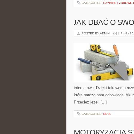
CATEGORIES:
SZYBKIE I ZDROWE 
JAK DBAĆ O SWO
POSTED BY ADMIN
LIP - 8 - 2
internetowe. Dzięki takowemu roz
która bardzo nam odpowiada. Akura
Przecież jeżeli […]
CATEGORIES:
SEUL
MOTORYZACJA S