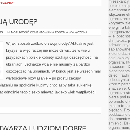
mieszkańcy s
PRZEPISY
bezpieczniej
elementem mi
włączenie ek
ograniczanie
JĄ URODĘ?
korytarzy zi
energii, a t
energooszczę
JAK
025
MOŻLIWOŚĆ KOMENTOWANIA
ZOSTAŁA WYŁĄCZONA
DBAĆ
– jej obecno
O
dni, jakość 
SWOJĄ
W jaki sposób zadbać o swoją urodę? Aktualnie jest
zdrowie psy
URODĘ?
zaplanowane 
kryzys, a więc raczej nie może dziwić, że w wielu
zielone dach
przypadkach polskie kobiety szukają oszczędności na
całej okolicy
organizm, kt
ubraniach. Jednakże wcale nie musimy za bardzo
nawiasem. D
niepełnospra
oszczędzać na ubraniach. W końcu jest ze wszech miar
dzieci, ławk
wartościowe rozwiązanie – po prostu zakupy
odpoczynku i
które z per
wiązaniu na spokojnie kupimy chociażby taką sukienkę,
znaczenie. U
t odnośnie tego ciężko miewać jakiekolwiek wątpliwości.
ogranicza się
bierze pod u
po prostu ch
miasto to ta
błędach. Pro
poddawane e
do komentowa
zmienić. Dz
organizmem,
TWARZA LUDZIOM DOBRE