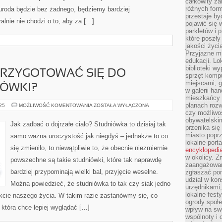
całkowity za
różnych form
 uroda będzie bez żadnego, będziemy bardziej
przestaje b
alnie nie chodzi o to, aby za […]
pojawić się 
parkletów i 
które poszły
jakości życia
Przyjazne mi
edukacji. Lo
biblioteki w
PRZYGOTOWAĆ SIĘ DO
sprzęt kompu
miejscami, g
IÓWKI?
w galerii ha
mieszkańcy m
planach roz
W
025
MOŻLIWOŚĆ KOMENTOWANIA
ZOSTAŁA WYŁĄCZONA
JAKI
czy możliwo
SPOSÓB
obywatelski
PRZYGOTOWAĆ
Jak zadbać o dojrzałe ciało? Studniówka to dzisiaj tak
SIĘ
przenika się
DO
miasto poprz
samo ważna uroczystość jak niegdyś – jednakże to co
WŁASNEJ
lokalne port
STUDNIÓWKI?
się zmieniło, to niewątpliwie to, że obecnie niezmiernie
encyklopedia
w okolicy. 
powszechne są takie studniówki, które tak naprawdę
zaangażowan
bardziej przypominają wielki bal, przyjęcie weselne.
zgłaszać po
udział w kon
Można powiedzieć, że studniówka to tak czy siak jedno
urzędnikami,
lokalne fest
akcie naszego życia. W takim razie zastanówmy się, co
ogrody społe
która chce lepiej wyglądać […]
wpływ na swo
wspólnoty i 