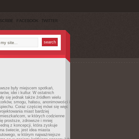
SCRIBE
FACEBOOK
TWITTER
awsze były miejscem spotkań,
rów, idei i kultur. W ostatnich
ły się jednak także źródłem wielu
korków, smogu, hałasu, anonimowości i
piechu. Coraz częściej mówi się więc
projektowania miast bardziej
 mieszkańcom, w których codzienne
się prostsze, zdrowsze i mniej
Jedną z koncepcji, która zyskuje
na świecie, jest idea miasta
nutowego, w którym najważniejsze