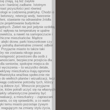
ię znają, są też zwykle
sze i bardziej zadbane. Istotnym
ast przyszłości jest również
ologii w codzienną praktykę. Chodzi o
 betonozy, retencję wody, tworzenie
eleni, stawianie na odnawialne źródła
akże projektowanie budynków
dnych. Zieleń nie jest jedynie ozdobą
ść wpływa na temperaturę w upalne
powietrza, a nawet na samopoczucie i
chiczne mieszkańców. Mądrze
alejki drzew, parki kieszonkowe czy
y potrafią diametralnie zmienić odbiór
. Przyjazne miasto to także taki
óry nie zostawia nikogo poza
ostępność przestrzeni dla osób z
wnościami, bezpieczne przejścia dla
i dla seniorów, spokojne miejsca do
 wyciszenia – to wszystko detale,
spektywy mieszkańca mają ogromne
rbanistyka wrażliwa społecznie nie
 do wielkich planów i wizualizacji, lecz
wagę codzienne potrzeby tych, którzy
cą dobrze żyć. Wreszcie przyjazne
kie, które potrafi uczyć się na własnych
jekty urbanistyczne powinny być
waluacji, a mieszkańcy – zapraszani
nia, co się sprawdziło, a co warto
ięki temu miasto pozostaje żywym
 reagującym na zmiany stylu życia,