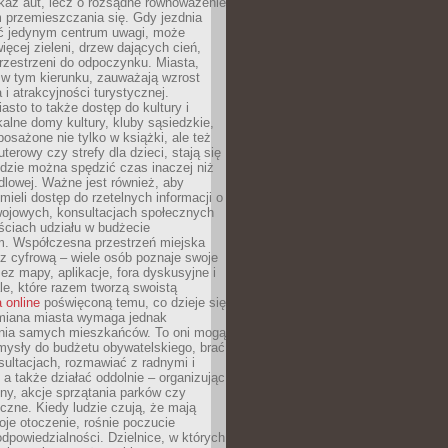
kaz aut, lecz o rozsądne równoważenie
 przemieszczania się. Gdy jezdnia
yć jedynym centrum uwagi, może
więcej zieleni, drzew dających cień,
przestrzeni do odpoczynku. Miasta,
 w tym kierunku, zauważają wzrost
 i atrakcyjności turystycznej.
asto to także dostęp do kultury i
kalne domy kultury, kluby sąsiedzkie,
yposażone nie tylko w książki, ale też
terowy czy strefy dla dzieci, stają się
dzie można spędzić czas inaczej niż
ndlowej. Ważne jest również, aby
ieli dostęp do rzetelnych informacji o
wojowych, konsultacjach społecznych
ściach udziału w budżecie
m. Współczesna przestrzeń miejska
 z cyfrową – wiele osób poznaje swoje
ez mapy, aplikacje, fora dyskusyjne i
ale, które razem tworzą swoistą
 online
poświęconą temu, co dzieje się
Zmiana miasta wymaga jednak
ia samych mieszkańców. To oni mogą
mysły do budżetu obywatelskiego, brać
sultacjach, rozmawiać z radnymi i
 a także działać oddolnie – organizując
yny, akcje sprzątania parków czy
czne. Kiedy ludzie czują, że mają
je otoczenie, rośnie poczucie
odpowiedzialności. Dzielnice, w których