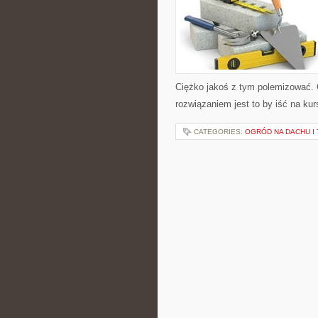
Ciężko jakoś z tym polemizować. 
rozwiązaniem jest to by iść na ku
CATEGORIES:
OGRÓD NA DACHU I 