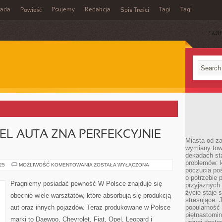
rada
Psujemy
Redakcja
Tagi
Tagi
Powieść
Spis Treści
SUB
EL AUTA ZNA PERFEKCYJNIE
Miasta od z
wymiany towa
dekadach sta
problemów: 
KAŻDY
025
MOŻLIWOŚĆ KOMENTOWANIA
ZOSTAŁA WYŁĄCZONA
poczucia poś
WŁAŚCICIEL
AUTA
o potrzebie 
ZNA
Pragniemy posiadać pewność W Polsce znajduje się
przyjaznych
PERFEKCYJNIE
PROBLEMY
życie staje 
obecnie wiele warsztatów, które absorbują się produkcją
stresujące. 
aut oraz innych pojazdów. Teraz produkowane w Polsce
popularność 
piętnastomi
marki to Daewoo, Chevrolet, Fiat, Opel, Leopard i