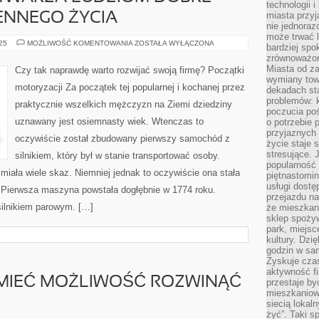
technologii 
miasta przy
ENNEGO ŻYCIA
nie jednoraz
może trwać l
MOTORYZACJA
025
MOŻLIWOŚĆ KOMENTOWANIA
ZOSTAŁA WYŁĄCZONA
bardziej spo
STWARZA
zrównoważon
LUDZIOM
DOBRE
Miasta od z
Czy tak naprawdę warto rozwijać swoją firmę? Początki
WARUNKI
wymiany towa
CODZIENNEGO
motoryzacji Za początek tej popularnej i kochanej przez
dekadach sta
ŻYCIA
problemów: 
praktycznie wszelkich mężczyzn na Ziemi dziedziny
poczucia poś
uznawany jest osiemnasty wiek. Wtenczas to
o potrzebie 
przyjaznych
oczywiście został zbudowany pierwszy samochód z
życie staje 
stresujące. 
silnikiem, który był w stanie transportować osoby.
popularność 
miała wiele skaz. Niemniej jednak to oczywiście ona stała
piętnastomi
usługi dostę
. Pierwsza maszyna powstała dogłębnie w 1774 roku.
przejazdu na
ilnikiem parowym. […]
że mieszkani
sklep spożyw
park, miejsc
kultury. Dzi
godzin w sam
Zyskuje czas
aktywność f
 MIEĆ MOŻLIWOŚĆ ROZWINĄĆ
przestaje by
mieszkaniowe
siecią lokal
żyć”. Taki 