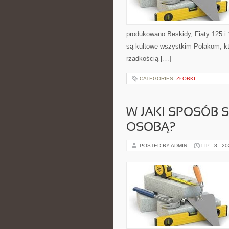
produkowano Beskidy, Fiaty 125 i
są kultowe wszystkim Polakom, któ
rzadkością […]
CATEGORIES:
ŻŁOBKI
W JAKI SPOSÓB S
OSOBĄ?
POSTED BY ADMIN
LIP - 8 - 2