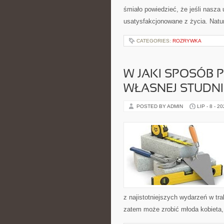
śmiało powiedzieć, że jeśli nasza
usatysfakcjonowane z życia. Natur
CATEGORIES:
ROZRYWKA
W JAKI SPOSÓB 
WŁASNEJ STUDN
POSTED BY ADMIN
LIP - 8 - 2
z najistotniejszych wydarzeń w tr
zatem może zrobić młoda kobieta, 