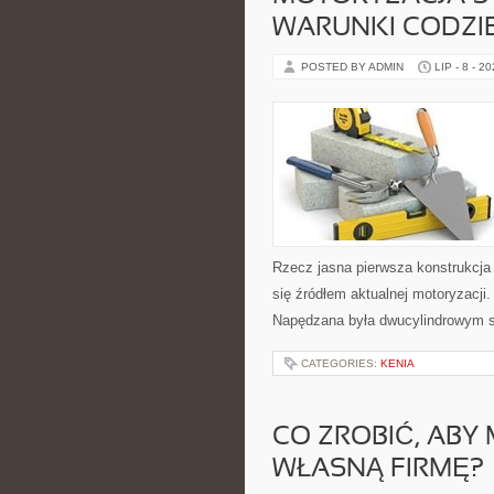
WARUNKI CODZI
POSTED BY ADMIN
LIP - 8 - 2
Rzecz jasna pierwsza konstrukcja 
się źródłem aktualnej motoryzacji
Napędzana była dwucylindrowym s
CATEGORIES:
KENIA
CO ZROBIĆ, ABY
WŁASNĄ FIRMĘ?