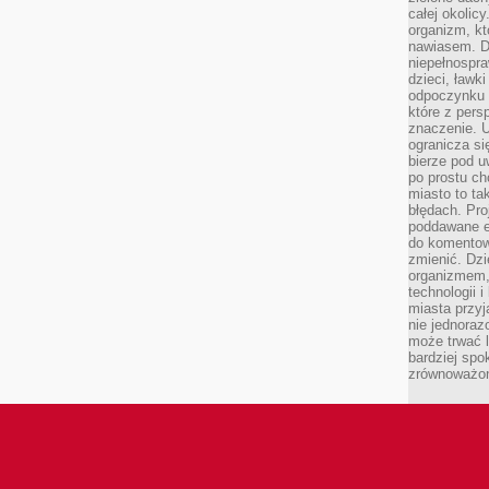
całej okolicy
organizm, kt
nawiasem. D
niepełnospra
dzieci, ławk
odpoczynku i
które z per
znaczenie. U
ogranicza się
bierze pod u
po prostu ch
miasto to ta
błędach. Pro
poddawane e
do komentowa
zmienić. Dz
organizmem,
technologii 
miasta przy
nie jednoraz
może trwać l
bardziej spo
zrównoważon