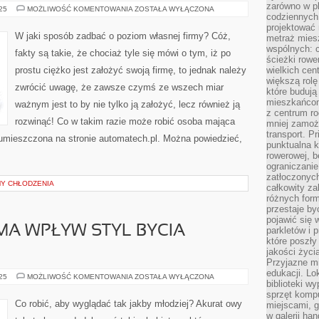
zarówno w pl
CO
025
MOŻLIWOŚĆ KOMENTOWANIA
ZOSTAŁA WYŁĄCZONA
codziennych
ZROBIĆ,
ABY
projektować 
MIEĆ
W jaki sposób zadbać o poziom własnej firmy? Cóż,
metraż miesz
MOŻLIWOŚĆ
ROZWINĄĆ
wspólnych: c
fakty są takie, że chociaż tyle się mówi o tym, iż po
WŁASNĄ
ścieżki rowe
FIRMĘ?
prostu ciężko jest założyć swoją firmę, to jednak należy
wielkich ce
większą rolę
zwrócić uwagę, że zawsze czymś ze wszech miar
które budują
mieszkańcom
ważnym jest to by nie tylko ją założyć, lecz również ją
z centrum ro
rozwinąć! Co w takim razie może robić osoba mająca
mniej zamoż
transport. P
a umieszczona na stronie automatech.pl. Można powiedzieć,
punktualna k
rowerowej, 
ograniczani
zatłoczonych
Y CHŁODZENIA
całkowity za
różnych form
przestaje b
pojawić się 
MA WPŁYW STYL BYCIA
parkletów i 
które poszły
jakości życia
Przyjazne mi
edukacji. Lo
NA
025
MOŻLIWOŚĆ KOMENTOWANIA
ZOSTAŁA WYŁĄCZONA
biblioteki w
MODĘ
DUŻY
sprzęt kompu
MA
Co robić, aby wyglądać tak jakby młodziej? Akurat owy
miejscami, g
WPŁYW
w galerii ha
STYL