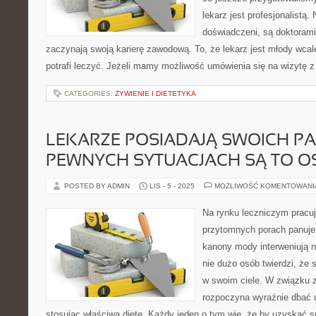
lekarz jest profesjonalistą.
doświadczeni, są doktorami o
zaczynają swoją karierę zawodową. To, że lekarz jest młody wcal
potrafi leczyć. Jeżeli mamy możliwość umówienia się na wizytę 
CATEGORIES:
ŻYWIENIE I DIETETYKA
LEKARZE POSIADAJĄ SWOICH P
PEWNYCH SYTUACJACH SĄ TO O
POSTED BY ADMIN
LIS - 5 - 2025
MOŻLIWOŚĆ KOMENTOWAN
Na rynku leczniczym pracuj
przytomnych porach panuje
kanony mody interweniują na
nie dużo osób twierdzi, że są
w swoim ciele. W związku z
rozpoczyna wyraźnie dbać o
stosując właściwą dietę. Każdy jeden o tym wie, że by uzyskać 