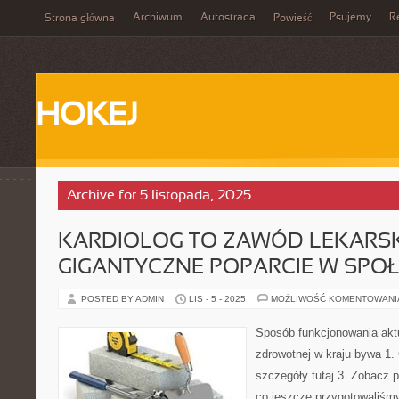
Archiwum
Autostrada
Psujemy
R
Strona główna
Powieść
HOKEJ
Archive for 5 listopada, 2025
KARDIOLOG TO ZAWÓD LEKARSKI
GIGANTYCZNE POPARCIE W SPO
POSTED BY ADMIN
LIS - 5 - 2025
MOŻLIWOŚĆ KOMENTOWAN
Sposób funkcjonowania akt
zdrowotnej w kraju bywa 1. 
szczegóły tutaj 3. Zobacz 
co jeszcze przygotowaliśmy