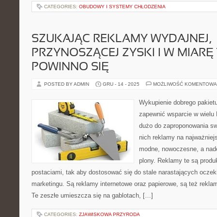
CATEGORIES:
OBUDOWY I SYSTEMY CHŁODZENIA
SZUKAJĄC REKLAMY WYDAJNEJ,
PRZYNOSZĄCEJ ZYSKI I W MIARĘ 
POWINNO SIĘ
POSTED BY ADMIN
GRU - 14 - 2025
MOŻLIWOŚĆ KOMENTOWA
Wykupienie dobrego pakie
zapewnić wsparcie w wielu
dużo do zaproponowania sw
nich reklamy na najważniej
modne, nowoczesne, a nad
plony. Reklamy te są prod
postaciami, tak aby dostosować się do stale narastających oczek
marketingu. Są reklamy internetowe oraz papierowe, są też rekla
Te zeszłe umieszcza się na gablotach, […]
CATEGORIES:
ZJAWISKOWA PRZYRODA