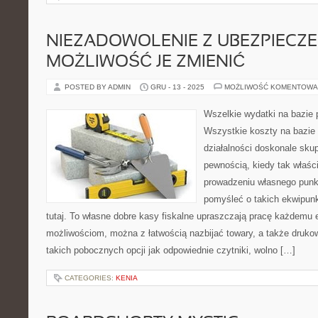
NIEZADOWOLENIE Z UBEZPIECZE
MOŻLIWOŚĆ JE ZMIENIĆ
POSTED BY ADMIN
GRU - 13 - 2025
MOŻLIWOŚĆ KOMENTOWA
Wszelkie wydatki na bazie 
Wszystkie koszty na bazie
działalności doskonale sku
pewnością, kiedy tak właśc
prowadzeniu własnego punk
pomyśleć o takich ekwipunk
tutaj. To własne dobre kasy fiskalne upraszczają pracę każdemu e
możliwościom, można z łatwością nazbijać towary, a także druk
takich pobocznych opcji jak odpowiednie czytniki, wolno […]
CATEGORIES:
KENIA