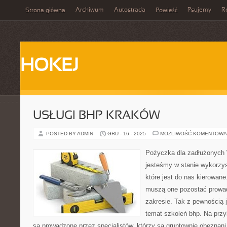
Archiwum
Autostrada
Psujemy
R
Strona główna
Powieść
HOKEJ
USŁUGI BHP KRAKÓW
POSTED BY ADMIN
GRU - 16 - 2025
MOŻLIWOŚĆ KOMENTOWA
Pożyczka dla zadłużonych 
jesteśmy w stanie wykorzys
które jest do nas kierowane
muszą one pozostać prowa
zakresie. Tak z pewnością 
temat szkoleń bhp. Na przy
są prowadzone przez specjalistów, którzy są gruntownie obeznani