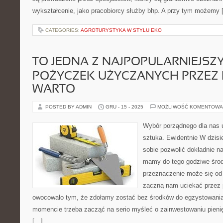
wykształcenie, jako pracobiorcy służby bhp. A przy tym możemy 
CATEGORIES:
AGROTURYSTYKA W STYLU EKO
TO JEDNA Z NAJPOPULARNIEJSZ
POŻYCZEK UŻYCZANYCH PRZEZ I
WARTO
POSTED BY ADMIN
GRU - 15 - 2025
MOŻLIWOŚĆ KOMENTOWA
Wybór porządnego dla nas u
sztuka. Ewidentnie W dzis
sobie pozwolić dokładnie na
mamy do tego godziwe środ
przeznaczenie może się od 
zaczną nam uciekać przez 
owocowało tym, że zdołamy zostać bez środków do egzystowania
momencie trzeba zacząć na serio myśleć o zainwestowaniu pienię
[…]