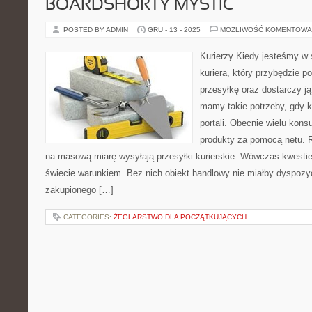
BOARDSHORTY MYSTIC
POSTED BY ADMIN
GRU - 13 - 2025
MOŻLIWOŚĆ KOMENTOWA
Kurierzy Kiedy jesteśmy w 
kuriera, który przybędzie p
przesyłkę oraz dostarczy j
mamy takie potrzeby, gdy 
portali. Obecnie wielu kon
produkty za pomocą netu. R
na masową miarę wysyłają przesyłki kurierskie. Wówczas kwestie
świecie warunkiem. Bez nich obiekt handlowy nie miałby dyspozycj
zakupionego […]
CATEGORIES:
ŻEGLARSTWO DLA POCZĄTKUJĄCYCH