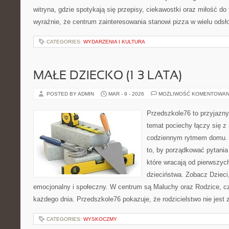
witryna, gdzie spotykają się przepisy, ciekawostki oraz miłość do 
wyraźnie, że centrum zainteresowania stanowi pizza w wielu odsł
CATEGORIES:
WYDARZENIA I KULTURA
MAŁE DZIECKO (1–3 LATA)
POSTED BY ADMIN
MAR - 9 - 2026
MOŻLIWOŚĆ KOMENTOWAN
Przedszkole76 to przyjazny 
temat pociechy łączy się z
codziennym rytmem domu. T
to, by porządkować pytania
które wracają od pierwszych
dzieciństwa. Zobacz Dzieci
emocjonalny i społeczny. W centrum są Maluchy oraz Rodzice, czyl
każdego dnia. Przedszkole76 pokazuje, że rodzicielstwo nie jest
CATEGORIES:
WYSKOCZMY