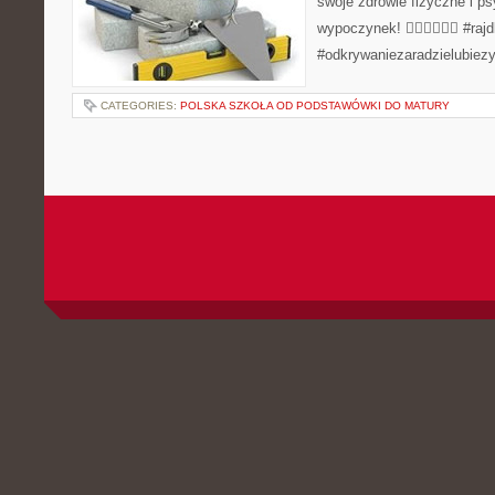
swoje zdrowie fizyczne i p
wypoczynek! 🚴‍♂️🏊‍♀️🧘‍♂️ #raj
#odkrywaniezaradzielubiezy
CATEGORIES:
POLSKA SZKOŁA OD PODSTAWÓWKI DO MATURY