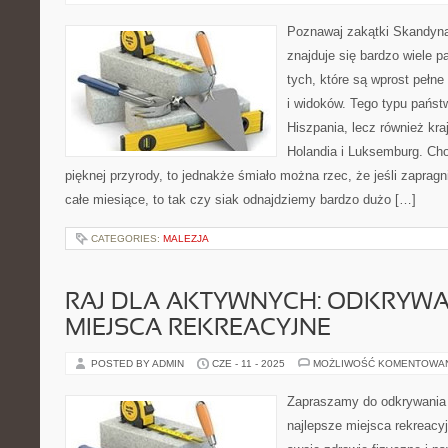
Poznawaj zakątki Skandyna
znajduje się bardzo wiele p
tych, które są wprost pełne
i widoków. Tego typu państ
Hiszpania, lecz również kra
Holandia i Luksemburg. Choć
pięknej przyrody, to jednakże śmiało można rzec, że jeśli zaprag
całe miesiące, to tak czy siak odnajdziemy bardzo dużo […]
CATEGORIES:
MALEZJA
RAJ DLA AKTYWNYCH: ODKRYWA
MIEJSCA REKREACYJNE
POSTED BY ADMIN
CZE - 11 - 2025
MOŻLIWOŚĆ KOMENTOWA
Zapraszamy do odkrywania 
najlepsze miejsca rekreacyj