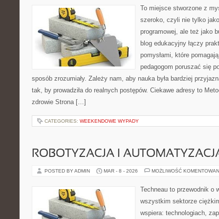
To miejsce stworzone z myś
szeroko, czyli nie tylko jak
programowej, ale też jako 
blog edukacyjny łączy pra
pomysłami, które pomagają 
pedagogom poruszać się po 
sposób zrozumiały. Zależy nam, aby nauka była bardziej przyjazn
tak, by prowadziła do realnych postępów. Ciekawe adresy to Meto
zdrowie Strona […]
CATEGORIES:
WEEKENDOWE WYPADY
ROBOTYZACJA I AUTOMATYZACJ
POSTED BY ADMIN
MAR - 8 - 2026
MOŻLIWOŚĆ KOMENTOWAN
Techneau to przewodnik o 
wszystkim sektorze ciężkim
wspiera: technologiach, zap