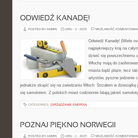
ODWIEDŹ KANADĘ!
POSTED BY ADMIN
GRU - 3 - 2025
MOŻLIWOŚĆ KOMENTOWAN
Odwiedź Kanadę! {Wiele osó
najpiękniejszy kraj na cały
dziwić się powszechnemu uw
Włochy mają do zaoferowani
miasta bądź plaże, lecz tak
artystów, pyszne jedzenie 
jednakże skupić się na zwiedzaniu Włoch. Strzałem w dziesiątkę 
się samolotem. Z polskich miast codziennie latają jakieś samolot
CATEGORIES:
ZARZĄDZANIE ENERGIĄ
POZNAJ PIĘKNO NORWEGII
POSTED BY ADMIN
GRU - 2 - 2025
MOŻLIWOŚĆ KOMENTOWAN