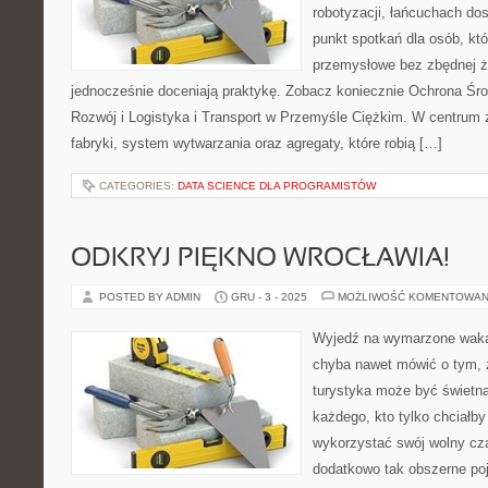
robotyzacji, łańcuchach do
punkt spotkań dla osób, kt
przemysłowe bez zbędnej ża
jednocześnie doceniają praktykę. Zobacz koniecznie Ochrona Śr
Rozwój i Logistyka i Transport w Przemyśle Ciężkim. W centrum 
fabryki, system wytwarzania oraz agregaty, które robią […]
CATEGORIES:
DATA SCIENCE DLA PROGRAMISTÓW
ODKRYJ PIĘKNO WROCŁAWIA!
POSTED BY ADMIN
GRU - 3 - 2025
MOŻLIWOŚĆ KOMENTOWAN
Wyjedź na wymarzone waka
chyba nawet mówić o tym, 
turystyka może być świetną
każdego, kto tylko chciałby
wykorzystać swój wolny cza
dodatkowo tak obszerne poj