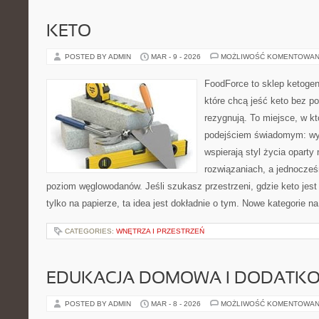
KETO
POSTED BY ADMIN
MAR - 9 - 2026
MOŻLIWOŚĆ KOMENTOWAN
FoodForce to sklep ketogen
które chcą jeść keto bez po
rezygnują. To miejsce, w k
podejściem świadomym: wyb
wspierają styl życia opart
rozwiązaniach, a jednocześ
poziom węglowodanów. Jeśli szukasz przestrzeni, gdzie keto jest 
tylko na papierze, ta idea jest dokładnie o tym. Nowe kategorie na
CATEGORIES:
WNĘTRZA I PRZESTRZEŃ
EDUKACJA DOMOWA I DODATKO
POSTED BY ADMIN
MAR - 8 - 2026
MOŻLIWOŚĆ KOMENTOWAN