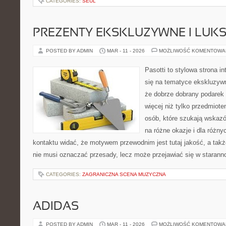
CATEGORIES:
SEUL
PREZENTY EKSKLUZYWNE I LUK
POSTED BY ADMIN
MAR - 11 - 2026
MOŻLIWOŚĆ KOMENTOWA
Pasotti to stylowa strona in
się na tematyce ekskluzyw
że dobrze dobrany podare
więcej niż tylko przedmiote
osób, które szukają wskaz
na różne okazje i dla różn
kontaktu widać, że motywem przewodnim jest tutaj jakość, a takż
nie musi oznaczać przesady, lecz może przejawiać się w starann
CATEGORIES:
ZAGRANICZNA SCENA MUZYCZNA
ADIDAS
POSTED BY ADMIN
MAR - 11 - 2026
MOŻLIWOŚĆ KOMENTOWA