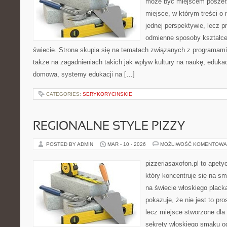
może być miejscem poszerz
miejsce, w którym treści o 
jednej perspektywie, lecz p
odmienne sposoby kształce
świecie. Strona skupia się na tematach związanych z programami
także na zagadnieniach takich jak wpływ kultury na naukę, edukac
domowa, systemy edukacji na […]
CATEGORIES:
SERYKORYCINSKIE
REGIONALNE STYLE PIZZY
POSTED BY ADMIN
MAR - 10 - 2026
MOŻLIWOŚĆ KOMENTOWA
pizzeriasaxofon.pl to apety
który koncentruje się na sm
na świecie włoskiego plack
pokazuje, że nie jest to pro
lecz miejsce stworzone dla
sekrety włoskiego smaku od