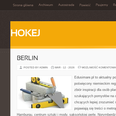
Archiwum
Autostrada
Psujemy
R
Strona główna
Powieść
HOKEJ
BERLIN
POSTED BY ADMIN
MAR - 12 - 2026
MOŻLIWOŚĆ KOMENTOWA
Edusimare.pl to aktualny po
poświęcony niemieckim regi
zbiór inspiracji dla osób p
szukających pomysłów na o
chcących lepiej zrozumieć n
pojawiają się treści o metro
Hamburgu, centrum sztuki i mody, saksońskiej perle, Norymberdz