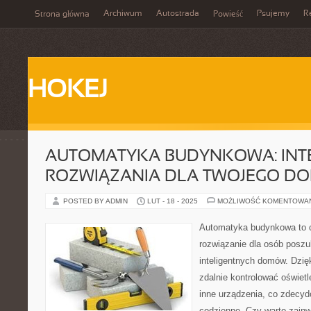
Archiwum
Autostrada
Psujemy
R
Strona główna
Powieść
HOKEJ
AUTOMATYKA BUDYNKOWA: INT
ROZWIĄZANIA DLA TWOJEGO D
POSTED BY ADMIN
LUT - 18 - 2025
MOŻLIWOŚĆ KOMENTOWA
Automatyka budynkowa to c
rozwiązanie dla osób posz
inteligentnych domów. Dzięk
zdalnie kontrolować oświetl
inne urządzenia, co zdecyd
codzienne. Czy warto zain