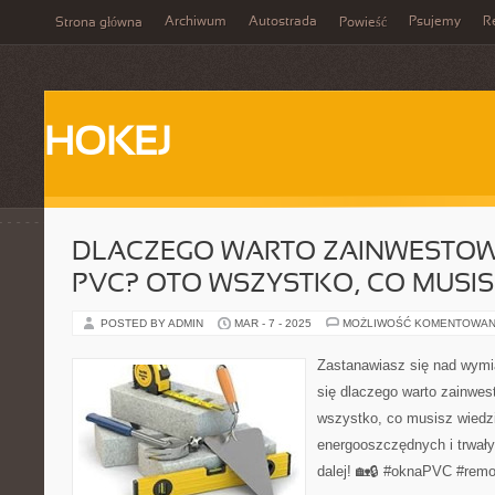
Archiwum
Autostrada
Psujemy
R
Strona główna
Powieść
HOKEJ
DLACZEGO WARTO ZAINWESTO
PVC? OTO WSZYSTKO, CO MUSIS
POSTED BY ADMIN
MAR - 7 - 2025
MOŻLIWOŚĆ KOMENTOWAN
Zastanawiasz się nad wym
się dlaczego warto zainwe
wszystko, co musisz wiedz
energooszczędnych i trwały
dalej! 🏡🔒 #oknaPVC #rem