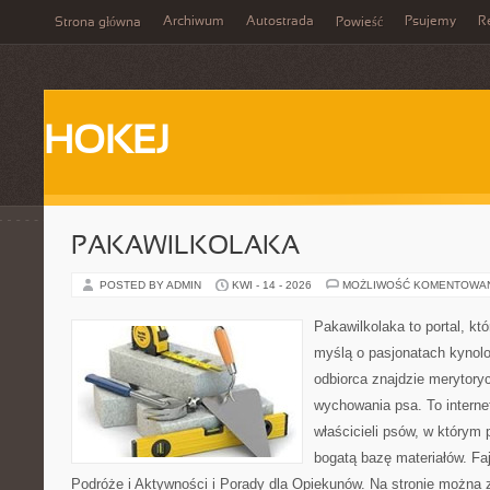
Archiwum
Autostrada
Psujemy
R
Strona główna
Powieść
HOKEJ
PAKAWILKOLAKA
POSTED BY ADMIN
KWI - 14 - 2026
MOŻLIWOŚĆ KOMENTOWA
Pakawilkolaka to portal, kt
myślą o pasjonatach kynolo
odbiorca znajdzie merytory
wychowania psa. To interne
właścicieli psów, w którym 
bogatą bazę materiałów. Faj
Podróże i Aktywności i Porady dla Opiekunów. Na stronie można