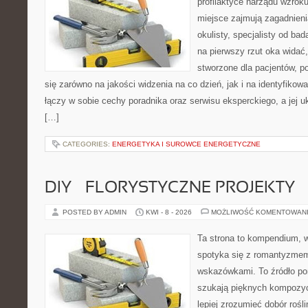
profilaktyce narządu wzroku
miejsce zajmują zagadnieni
okulisty, specjalisty od ba
na pierwszy rzut oka widać,
stworzone dla pacjentów, po
się zarówno na jakości widzenia na co dzień, jak i na identyfikowa
łączy w sobie cechy poradnika oraz serwisu eksperckiego, a jej 
[…]
CATEGORIES:
ENERGETYKA I SUROWCE ENERGETYCZNE
DIY – FLORYSTYCZNE PROJEKTY
POSTED BY ADMIN
KWI - 8 - 2026
MOŻLIWOŚĆ KOMENTOWAN
Ta strona to kompendium, 
spotyka się z romantyzmem
wskazówkami. To źródło po
szukają pięknych kompozyc
lepiej zrozumieć dobór rośl