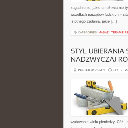
zagadnienie, jakie umożliwia nie t
wszelkich narządów ludzkich – sit
istotnego zadania, jakie […]
CATEGORIES:
MASAŻ I TERAPIE 
STYL UBIERANIA
NADZWYCZAJ R
POSTED BY ADMIN
STY - 2 - 2
wydawanie wielu pieniędzy. Cóż, j