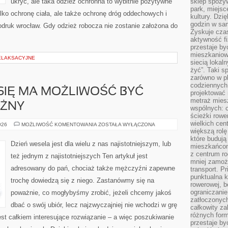
ukryć, ale taka odzież ochronna to wybitnie pozytywne
sklep spożyw
park, miejsc
ylko ochronę ciała, ale także ochronę dróg oddechowych i
kultury. Dzi
godzin w sam
odruk wrocław. Gdy odzież robocza nie zostanie założona do
Zyskuje czas
aktywność f
przestaje by
mieszkaniowe
RELAKSACYJNE
siecią lokal
żyć”. Taki 
zarówno w pl
codziennych
 SIĘ MA MOŻLIWOŚĆ BYĆ
projektować 
metraż miesz
ÓŻNY
wspólnych: c
ścieżki rowe
wielkich ce
STYL
026
MOŻLIWOŚĆ KOMENTOWANIA
ZOSTAŁA WYŁĄCZONA
UBIERANIA
większą rolę
SIĘ
które budują
MA
Dzień wesela jest dla wielu z nas najistotniejszym, lub
mieszkańcom
MOŻLIWOŚĆ
BYĆ
z centrum ro
też jednym z najistotniejszych Ten artykuł jest
NADZWYCZAJ
mniej zamoż
RÓŻNY
adresowany do pań, chociaż także mężczyźni zapewne
transport. P
punktualna k
trochę dowiedzą się z niego. Zastanówmy się na
rowerowej, 
ograniczani
poważnie, co mogłybyśmy zrobić, jeżeli chcemy jakoś
zatłoczonych
dbać o swój ubiór, lecz najzwyczajniej nie wchodzi w grę
całkowity za
różnych form
est całkiem interesujące rozwiązanie – a więc poszukiwanie
przestaje b