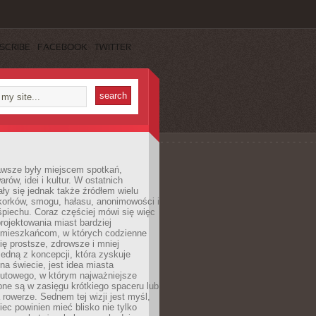
SCRIBE
FACEBOOK
TWITTER
awsze były miejscem spotkań,
rów, idei i kultur. W ostatnich
ły się jednak także źródłem wielu
korków, smogu, hałasu, anonimowości i
piechu. Coraz częściej mówi się więc
projektowania miast bardziej
 mieszkańcom, w których codzienne
się prostsze, zdrowsze i mniej
Jedną z koncepcji, która zyskuje
na świecie, jest idea miasta
nutowego, w którym najważniejsze
pne są w zasięgu krótkiego spaceru lub
 rowerze. Sednem tej wizji jest myśl,
ec powinien mieć blisko nie tylko