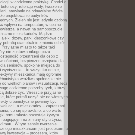
ologii w codzienną praktykę. Chodzi o
 betonozy, retencję wody, tworzenie
eleni, stawianie na odnawialne źródła
akże projektowanie budynków
dnych. Zieleń nie jest jedynie ozdobą
ść wpływa na temperaturę w upalne
powietrza, a nawet na samopoczucie i
chiczne mieszkańców. Mądrze
alejki drzew, parki kieszonkowe czy
y potrafią diametralnie zmienić odbiór
. Przyjazne miasto to także taki
óry nie zostawia nikogo poza
ostępność przestrzeni dla osób z
wnościami, bezpieczne przejścia dla
i dla seniorów, spokojne miejsca do
 wyciszenia – to wszystko detale,
spektywy mieszkańca mają ogromne
rbanistyka wrażliwa społecznie nie
 do wielkich planów i wizualizacji, lecz
wagę codzienne potrzeby tych, którzy
cą dobrze żyć. Wreszcie przyjazne
kie, które potrafi uczyć się na własnych
jekty urbanistyczne powinny być
waluacji, a mieszkańcy – zapraszani
nia, co się sprawdziło, a co warto
ięki temu miasto pozostaje żywym
 reagującym na zmiany stylu życia,
i klimatu. W tym sensie tworzenie
jaznego mieszkańcom jest procesem, a
ową inwestycją – procesem, który