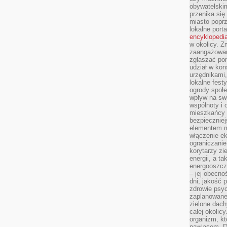
obywatelski
przenika się
miasto poprz
lokalne port
encyklopedia
w okolicy. 
zaangażowan
zgłaszać po
udział w kon
urzędnikami,
lokalne fest
ogrody społe
wpływ na swo
wspólnoty i 
mieszkańcy s
bezpieczniej
elementem mi
włączenie ek
ograniczanie
korytarzy zi
energii, a t
energooszczę
– jej obecno
dni, jakość 
zdrowie psy
zaplanowane 
zielone dach
całej okolicy
organizm, kt
nawiasem. D