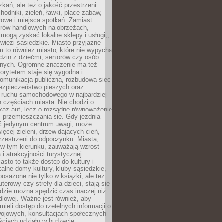
kań, ale też o jakość przestrzeni
hodniki, zieleń, ławki, place zabaw,
rowe i miejsca spotkań. Zamiast
ntrów handlowych na obrzeżach,
 mogą zyskać lokalne sklepy i usługi,,
 więzi sąsiedzkie. Miasto przyjazne
 to również miasto, które nie wypycha
dzin z dziećmi, seniorów czy osób
nych. Ogromne znaczenie ma też
riorytetem staje się wygodna i
omunikacja publiczna, rozbudowa sieci
bezpieczeństwo pieszych oraz
e ruchu samochodowego w najbardziej
 częściach miasta. Nie chodzi o
kaz aut, lecz o rozsądne równoważenie
 przemieszczania się. Gdy jezdnia
yć jedynym centrum uwagi, może
więcej zieleni, drzew dających cień,
przestrzeni do odpoczynku. Miasta,
 w tym kierunku, zauważają wzrost
 i atrakcyjności turystycznej.
asto to także dostęp do kultury i
kalne domy kultury, kluby sąsiedzkie,
yposażone nie tylko w książki, ale też
terowy czy strefy dla dzieci, stają się
dzie można spędzić czas inaczej niż
ndlowej. Ważne jest również, aby
ieli dostęp do rzetelnych informacji o
wojowych, konsultacjach społecznych
ściach udziału w budżecie