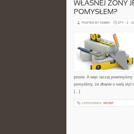
WŁASNEJ ŻONY 
POMYSŁEM?
POSTED BY ADMIN
STY - 2 - 2
proste. A więc raczej powinnyśmy
pomyślimy, że dbanie o swój styl t
[…]
CATEGORIES:
SPORT