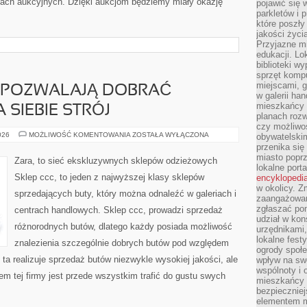
ach aukcyjnych. Dzięki aukcjom będziemy miały okazję
pojawić się 
parkletów i 
które poszły
jakości życia
Przyjazne mi
edukacji. Lo
biblioteki w
sprzęt kompu
miejscami, g
, POZWALAJĄ DOBRAĆ
w galerii ha
mieszkańcy m
 SIEBIE STRÓJ
planach roz
czy możliwo
KOLEKCJE
026
MOŻLIWOŚĆ KOMENTOWANIA
ZOSTAŁA WYŁĄCZONA
obywatelski
ZARA,
przenika się
POZWALAJĄ
miasto poprz
DOBRAĆ
Zara, to sieć ekskluzywnych sklepów odzieżowych
ODPOWIEDNI
lokalne port
DLA
Sklep ccc, to jeden z najwyższej klasy sklepów
encyklopedia
SIEBIE
STRÓJ
w okolicy. 
sprzedających buty, który można odnaleźć w galeriach i
zaangażowan
zgłaszać po
centrach handlowych. Sklep ccc, prowadzi sprzedaż
udział w kon
różnorodnych butów, dlatego każdy posiada możliwość
urzędnikami,
lokalne fest
znalezienia szczególnie dobrych butów pod względem
ogrody społe
ta realizuje sprzedaż butów niezwykle wysokiej jakości, ale
wpływ na swo
wspólnoty i 
m tej firmy jest przede wszystkim trafić do gustu swych
mieszkańcy s
bezpieczniej
elementem mi