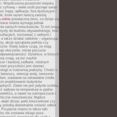
m. Współczesna przestrzeń miejska
 z cyfrową – wiele osób poznaje swoje
ez mapy, aplikacje, fora dyskusyjne i
ale, które razem tworzą swoistą
 online
poświęconą temu, co dzieje się
Zmiana miasta wymaga jednak
ia samych mieszkańców. To oni mogą
mysły do budżetu obywatelskiego, brać
sultacjach, rozmawiać z radnymi i
 a także działać oddolnie – organizując
yny, akcje sprzątania parków czy
czne. Kiedy ludzie czują, że mają
je otoczenie, rośnie poczucie
odpowiedzialności. Dzielnice, w których
ię znają, są też zwykle
sze i bardziej zadbane. Istotnym
ast przyszłości jest również
ologii w codzienną praktykę. Chodzi o
 betonozy, retencję wody, tworzenie
eleni, stawianie na odnawialne źródła
akże projektowanie budynków
dnych. Zieleń nie jest jedynie ozdobą
ść wpływa na temperaturę w upalne
powietrza, a nawet na samopoczucie i
chiczne mieszkańców. Mądrze
alejki drzew, parki kieszonkowe czy
y potrafią diametralnie zmienić odbiór
. Przyjazne miasto to także taki
óry nie zostawia nikogo poza
ostępność przestrzeni dla osób z