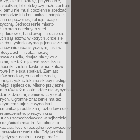
czy, ale też szkołę, przychodnię,
e spotkań, bibliotekę czy małe centrum
ęki temu nie musi codziennie spędzać
ochodzie lub komunikacji miejskiej.
 na odpoczynek, relacje, pasje i
izyczną. Jednocześnie miasto
ć zbiorem odrębnych stref –
j, biurowej, handlowej – a staje się
nych sąsiedztw, w których „chce się
sposób myślenia wymaga jednak zmian
anowaniu urbanistycznym, jak i w
 decyzjach. Trzeba inaczej
nowe osiedla, dbając nie tylko o
kań, ale też o jakość przestrzeni
hodniki, zieleń, ławki, place zabaw,
rowe i miejsca spotkań. Zamiast
ntrów handlowych na obrzeżach,
 mogą zyskać lokalne sklepy i usługi,,
 więzi sąsiedzkie. Miasto przyjazne
 to również miasto, które nie wypycha
dzin z dziećmi, seniorów czy osób
nych. Ogromne znaczenie ma też
riorytetem staje się wygodna i
omunikacja publiczna, rozbudowa sieci
bezpieczeństwo pieszych oraz
e ruchu samochodowego w najbardziej
 częściach miasta. Nie chodzi o
kaz aut, lecz o rozsądne równoważenie
 przemieszczania się. Gdy jezdnia
yć jedynym centrum uwagi, może