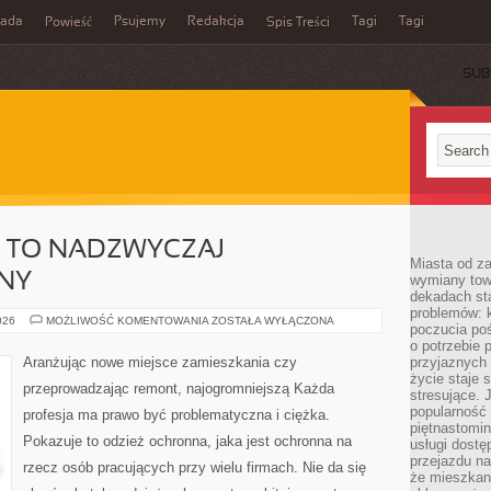
rada
Psujemy
Redakcja
Tagi
Tagi
Powieść
Spis Treści
SUB
A TO NADZWYCZAJ
Miasta od z
NY
wymiany towa
dekadach sta
problemów: 
ODZIEŻ
026
MOŻLIWOŚĆ KOMENTOWANIA
ZOSTAŁA WYŁĄCZONA
poczucia poś
SPODNIA
TO
o potrzebie 
NADZWYCZAJ
Aranżując nowe miejsce zamieszkania czy
przyjaznych
PONADPRZECIĘTNY
życie staje 
przeprowadzając remont, najogromniejszą Każda
stresujące. 
popularność 
profesja ma prawo być problematyczna i ciężka.
piętnastomi
Pokazuje to odzież ochronna, jaka jest ochronna na
usługi dostę
przejazdu na
rzecz osób pracujących przy wielu firmach. Nie da się
że mieszkani