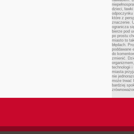
niepełnospra
dzieci, ławk
odpoczynku i
które z per
znaczenie. U
ogranicza się
bierze pod u
po prostu ch
miasto to ta
błędach. Pro
poddawane e
do komentowa
zmienić. Dz
organizmem,
technologii 
miasta przy
nie jednoraz
może trwać l
bardziej spo
zrównoważon