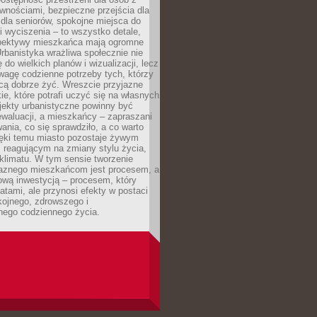
wnościami, bezpieczne przejścia dla
i dla seniorów, spokojne miejsca do
 wyciszenia – to wszystko detale,
spektywy mieszkańca mają ogromne
rbanistyka wrażliwa społecznie nie
 do wielkich planów i wizualizacji, lecz
wagę codzienne potrzeby tych, którzy
cą dobrze żyć. Wreszcie przyjazne
kie, które potrafi uczyć się na własnych
jekty urbanistyczne powinny być
waluacji, a mieszkańcy – zapraszani
nia, co się sprawdziło, a co warto
ięki temu miasto pozostaje żywym
 reagującym na zmiany stylu życia,
i klimatu. W tym sensie tworzenie
jaznego mieszkańcom jest procesem, a
ową inwestycją – procesem, który
atami, ale przynosi efekty w postaci
kojnego, zdrowszego i
ego codziennego życia.