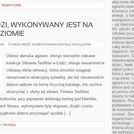
włączenie ek
E TEMATYCZNE
ograniczanie
korytarzy zi
energii, a t
energooszczę
ZI, WYKONYWANY JEST NA
– jej obecno
dni, jakość 
ZIOMIE
zdrowie psy
zaplanowane 
zielone dach
SITODRUK
026
MOŻLIWOŚĆ KOMENTOWANIA
ZOSTAŁA WYŁĄCZONA
całej okolicy
W
ŁODZI,
organizm, kt
WYKONYWANY
Odzież damska agatare, oferuje niezwykle ciekawe
nawiasem. D
JEST
niepełnospra
NA
kolekcje Siłownia Teofilów w Łodzi, oferuje niesamowicie
NAJWYŻSZYM
dzieci, ławk
POZIOMIE
odpoczynku i
ciekawą ofertę rekreacji, która umożliwi osiągnąć
które z per
niesamowicie atrakcyjną sylwetkę, ale też niesamowicie
znaczenie. U
ogranicza się
dobrze wpłynie na formę fizyczną każdego, kto zechce
bierze pod u
skorzystać z oferty tej siłowni. Fitness Teofilów,
po prostu ch
miasto to ta
ruktorów, jacy poprawnie dobierają trening pod klientów,
błędach. Pro
poddawane e
ach fitness, wykonywane były etapowo, dzięki czemu
do komentowa
wyjątkowo dobrze przyswajać wysiłek […]
zmienić. Dz
organizmem,
technologii 
 I TIKTOKA
miasta przy
nie jednoraz