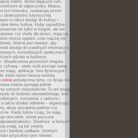
więcej zieleni, drzew dających cień,
przestrzeni do odpoczynku. Miasta,
 w tym kierunku, zauważają wzrost
 i atrakcyjności turystycznej.
asto to także dostęp do kultury i
kalne domy kultury, kluby sąsiedzkie,
yposażone nie tylko w książki, ale też
terowy czy strefy dla dzieci, stają się
dzie można spędzić czas inaczej niż
ndlowej. Ważne jest również, aby
ieli dostęp do rzetelnych informacji o
wojowych, konsultacjach społecznych
ściach udziału w budżecie
m. Współczesna przestrzeń miejska
 z cyfrową – wiele osób poznaje swoje
ez mapy, aplikacje, fora dyskusyjne i
ale, które razem tworzą swoistą
 online
poświęconą temu, co dzieje się
Zmiana miasta wymaga jednak
ia samych mieszkańców. To oni mogą
mysły do budżetu obywatelskiego, brać
sultacjach, rozmawiać z radnymi i
 a także działać oddolnie – organizując
yny, akcje sprzątania parków czy
czne. Kiedy ludzie czują, że mają
je otoczenie, rośnie poczucie
odpowiedzialności. Dzielnice, w których
ię znają, są też zwykle
sze i bardziej zadbane. Istotnym
ast przyszłości jest również