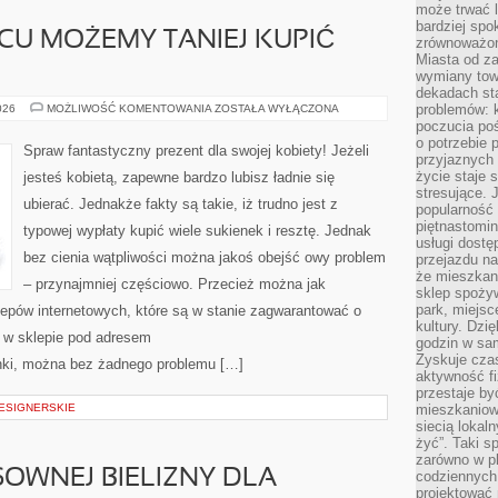
może trwać l
bardziej spo
CU MOŻEMY TANIEJ KUPIĆ
zrównoważon
Miasta od z
wymiany towa
dekadach sta
W
problemów: 
026
MOŻLIWOŚĆ KOMENTOWANIA
ZOSTAŁA WYŁĄCZONA
KTÓRYM
poczucia poś
MIEJSCU
o potrzebie 
MOŻEMY
Spraw fantastyczny prezent dla swojej kobiety! Jeżeli
TANIEJ
przyjaznych
KUPIĆ
życie staje 
jesteś kobietą, zapewne bardzo lubisz ładnie się
UBRANIA?
stresujące. 
ubierać. Jednakże fakty są takie, iż trudno jest z
popularność 
piętnastomi
typowej wypłaty kupić wiele sukienek i resztę. Jednak
usługi dostę
bez cienia wątpliwości można jakoś obejść owy problem
przejazdu na
że mieszkani
– przynajmniej częściowo. Przecież można jak
sklep spożyw
park, miejsc
lepów internetowych, które są w stanie zagwarantować o
kultury. Dzi
o w sklepie pod adresem
godzin w sam
Zyskuje czas
nki, można bez żadnego problemu […]
aktywność f
przestaje by
DESIGNERSKIE
mieszkaniowe
siecią lokal
żyć”. Taki 
zarówno w pl
OWNEJ BIELIZNY DLA
codziennych
projektować 