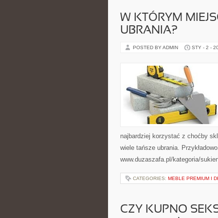
W KTÓRYM MIEJS
UBRANIA?
POSTED BY ADMIN
STY - 2 - 2
najbardziej korzystać z choćby sk
wiele tańsze ubrania. Przykładow
www.duzaszafa.pl/kategoria/sukie
CATEGORIES:
MEBLE PREMIUM I 
CZY KUPNO SEKS