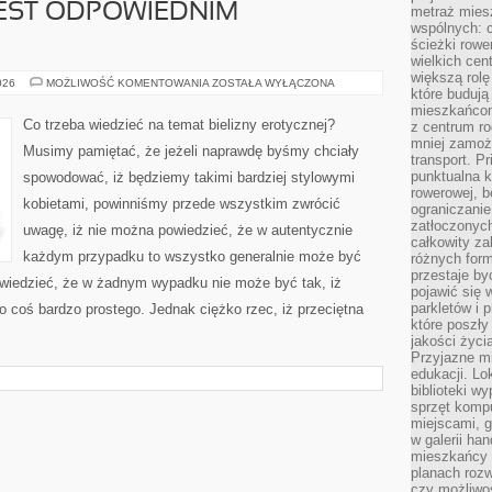
JEST ODPOWIEDNIM
metraż miesz
wspólnych: c
ścieżki rowe
wielkich ce
większą rolę
CZY
026
MOŻLIWOŚĆ KOMENTOWANIA
ZOSTAŁA WYŁĄCZONA
które budują
KUPNO
SEKSOWNEJ
mieszkańcom
BIELIZNY
Co trzeba wiedzieć na temat bielizny erotycznej?
z centrum ro
DLA
mniej zamoż
WŁASNEJ
Musimy pamiętać, że jeżeli naprawdę byśmy chciały
ŻONY
transport. P
JEST
punktualna k
spowodować, iż będziemy takimi bardziej stylowymi
ODPOWIEDNIM
POMYSŁEM?
rowerowej, 
kobietami, powinniśmy przede wszystkim zwrócić
ograniczani
zatłoczonych
uwagę, iż nie można powiedzieć, że w autentycznie
całkowity za
każdym przypadku to wszystko generalnie może być
różnych form
przestaje b
 wiedzieć, że w żadnym wypadku nie może być tak, iż
pojawić się 
parkletów i 
o coś bardzo prostego. Jednak ciężko rzec, iż przeciętna
które poszły
jakości życia
Przyjazne mi
edukacji. Lo
biblioteki w
sprzęt kompu
miejscami, g
w galerii ha
mieszkańcy m
planach roz
czy możliwo