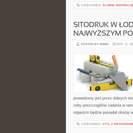
CATEGORIES:
ŚLUBNE INSPIRACJ
SITODRUK W ŁOD
NAJWYŻSZYM PO
POSTED BY ADMIN
STY - 2 - 2
prowadzony jest przez dobrych inst
żeby poszczególne zadania w ram
organizm będzie posiadał okazję 
CATEGORIES:
STYL Z INSTAGRAMA