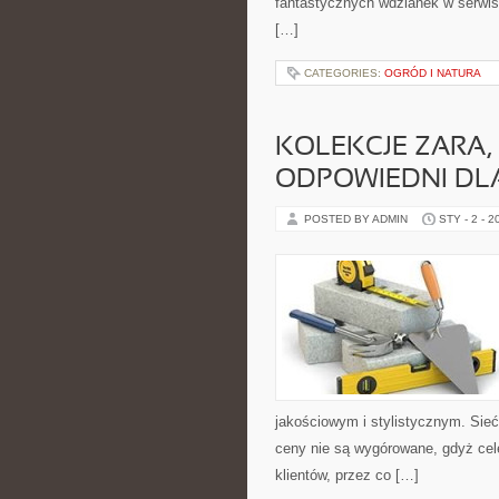
fantastycznych wdzianek w serwis
[…]
CATEGORIES:
OGRÓD I NATURA
KOLEKCJE ZARA
ODPOWIEDNI DLA
POSTED BY ADMIN
STY - 2 - 2
jakościowym i stylistycznym. Sieć 
ceny nie są wygórowane, gdyż cele
klientów, przez co […]