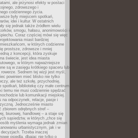
atami, ale przynosi efekty w postaci
kojnego, zdrowszego i
ego codziennego życia.
awsze były miejscem spotkań,
rów, idei i kultur. W ostatnich
ły się jednak także źródłem wielu
korków, smogu, hałasu, anonimowości i
piechu. Coraz częściej mówi się więc
projektowania miast bardziej
 mieszkańcom, w których codzienne
się prostsze, zdrowsze i mniej
Jedną z koncepcji, która zyskuje
na świecie, jest idea miasta
nutowego, w którym najważniejsze
pne są w zasięgu krótkiego spaceru lub
 rowerze. Sednem tej wizji jest myśl,
ec powinien mieć blisko nie tylko
czy, ale też szkołę, przychodnię,
e spotkań, bibliotekę czy małe centrum
ęki temu nie musi codziennie spędzać
ochodzie lub komunikacji miejskiej.
 na odpoczynek, relacje, pasje i
izyczną. Jednocześnie miasto
ć zbiorem odrębnych stref –
j, biurowej, handlowej – a staje się
nych sąsiedztw, w których „chce się
sposób myślenia wymaga jednak zmian
anowaniu urbanistycznym, jak i w
 decyzjach. Trzeba inaczej
nowe osiedla, dbając nie tylko o