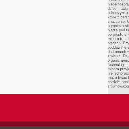
niepełnospra
dzieci, ławk
odpoczynku i
które z per
znaczenie. U
ogranicza się
bierze pod u
po prostu ch
miasto to ta
błędach. Pro
poddawane e
do komentowa
zmienić. Dz
organizmem,
technologii 
miasta przy
nie jednoraz
może trwać l
bardziej spo
zrównoważon