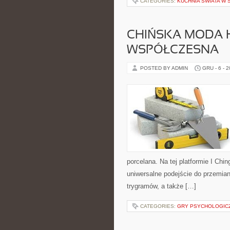
CATEGORIES:
KUCHNIA ŚWIATA W
CHIŃSKA MODA H
WSPÓŁCZESNA
POSTED BY ADMIN
GRU - 6 - 
porcelana. Na tej platformie I Chi
uniwersalne podejście do przemia
trygramów, a także […]
CATEGORIES:
GRY PSYCHOLOGIC