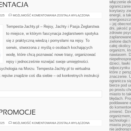
włączenie ek
IENTACJA
ograniczanie
korytarzy zi
energii, a t
NAWIGACJA
2025
MOŻLIWOŚĆ KOMENTOWANIA
ZOSTAŁA WYŁĄCZONA
I
energooszczę
ORIENTACJA
– jej obecno
Tempesta-Jachty.pl – Rejsy, Jachty i Pasja Żeglarstwa
dni, jakość 
zdrowie psy
to miejsce, w którym fascynacja żeglarstwem spotyka
zaplanowane 
się z praktyczną wiedzą i pomysłami na rejsy. To
zielone dach
całej okolicy
serwis, stworzona z myślą o osobach kochających
organizm, kt
wodę, które chcą poznawać nowe trasy, organizować
nawiasem. D
niepełnospra
rejsy i jednocześnie rozwijać swoje umiejętności.
dzieci, ławk
odpoczynku i
ychologia na Morzu. Tempesta-Jachty.pl to wirtualna
które z per
rejsów znajdzie coś dla siebie – od konkretnych instrukcji
znaczenie. U
ogranicza się
bierze pod u
po prostu ch
miasto to ta
błędach. Pro
poddawane e
do komentowa
zmienić. Dz
 PROMOCJE
organizmem,
technologii 
DARMOWE
2025
MOŻLIWOŚĆ KOMENTOWANIA
ZOSTAŁA WYŁĄCZONA
miasta przy
GRY
nie jednoraz
I