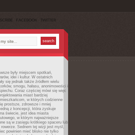
SCRIBE
FACEBOOK
TWITTER
awsze były miejscem spotkań,
rów, idei i kultur. W ostatnich
ły się jednak także źródłem wielu
korków, smogu, hałasu, anonimowości i
piechu. Coraz częściej mówi się więc
projektowania miast bardziej
 mieszkańcom, w których codzienne
się prostsze, zdrowsze i mniej
Jedną z koncepcji, która zyskuje
na świecie, jest idea miasta
nutowego, w którym najważniejsze
pne są w zasięgu krótkiego spaceru lub
 rowerze. Sednem tej wizji jest myśl,
ec powinien mieć blisko nie tylko