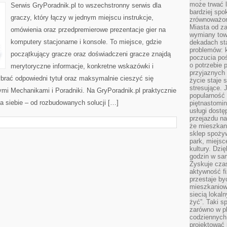
PROMOCJE
może trwać l
Serwis GryPoradnik.pl to wszechstronny serwis dla
bardziej spo
graczy, który łączy w jednym miejscu instrukcje,
zrównoważon
Miasta od z
omówienia oraz przedpremierowe prezentacje gier na
wymiany towa
komputery stacjonarne i konsole. To miejsce, gdzie
dekadach sta
problemów: 
początkujący gracze oraz doświadczeni gracze znajdą
poczucia poś
o potrzebie 
merytoryczne informacje, konkretne wskazówki i
przyjaznych
brać odpowiedni tytuł oraz maksymalnie cieszyć się
życie staje 
stresujące. 
ymi Mechanikami i Poradniki. Na GryPoradnik.pl praktycznie
popularność 
a siebie – od rozbudowanych solucji […]
piętnastomi
usługi dostę
przejazdu na
że mieszkani
sklep spożyw
park, miejsc
kultury. Dzi
godzin w sam
Zyskuje czas
aktywność f
przestaje by
mieszkaniowe
siecią lokal
żyć”. Taki 
zarówno w pl
codziennych
projektować 