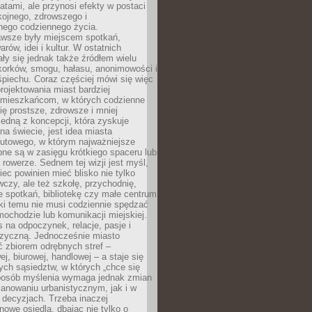
atami, ale przynosi efekty w postaci
kojnego, zdrowszego i
ego codziennego życia.
awsze były miejscem spotkań,
rów, idei i kultur. W ostatnich
ły się jednak także źródłem wielu
korków, smogu, hałasu, anonimowości i
piechu. Coraz częściej mówi się więc
projektowania miast bardziej
 mieszkańcom, w których codzienne
się prostsze, zdrowsze i mniej
Jedną z koncepcji, która zyskuje
na świecie, jest idea miasta
nutowego, w którym najważniejsze
pne są w zasięgu krótkiego spaceru lub
 rowerze. Sednem tej wizji jest myśl,
ec powinien mieć blisko nie tylko
czy, ale też szkołę, przychodnię,
e spotkań, bibliotekę czy małe centrum
ęki temu nie musi codziennie spędzać
ochodzie lub komunikacji miejskiej.
 na odpoczynek, relacje, pasje i
izyczną. Jednocześnie miasto
ć zbiorem odrębnych stref –
j, biurowej, handlowej – a staje się
nych sąsiedztw, w których „chce się
sposób myślenia wymaga jednak zmian
anowaniu urbanistycznym, jak i w
 decyzjach. Trzeba inaczej
nowe osiedla, dbając nie tylko o