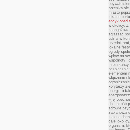
obywatelski
przenika się
miasto poprz
lokalne port
encyklopedia
w okolicy. 
zaangażowan
zgłaszać po
udział w kon
urzędnikami,
lokalne fest
ogrody społe
wpływ na swo
wspólnoty i 
mieszkańcy s
bezpieczniej
elementem mi
włączenie ek
ograniczanie
korytarzy zi
energii, a t
energooszczę
– jej obecno
dni, jakość 
zdrowie psy
zaplanowane 
zielone dach
całej okolicy
organizm, kt
nawiasem. D