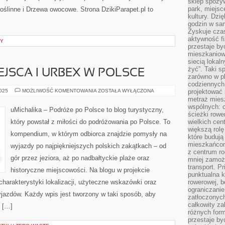
sklep spożyw
park, miejsc
ślinne i Drzewa owocowe. Strona DzikiParapet.pl to
kultury. Dzi
godzin w sam
Zyskuje czas
aktywność f
NY
przestaje by
mieszkaniowe
siecią lokal
żyć”. Taki 
JSCA I URBEX W POLSCE
zarówno w pl
codziennych
OPUSZCZONE
2025
MOŻLIWOŚĆ KOMENTOWANIA
ZOSTAŁA WYŁĄCZONA
projektować 
MIEJSCA
metraż miesz
I
wspólnych: c
URBEX
uMichalika – Podróże po Polsce to blog turystyczny,
W
ścieżki rowe
POLSCE
który powstał z miłości do podróżowania po Polsce. To
wielkich ce
większą rolę
kompendium, w którym odbiorca znajdzie pomysły na
które budują
mieszkańcom
wyjazdy po najpiękniejszych polskich zakątkach – od
z centrum ro
gór przez jeziora, aż po nadbałtyckie plaże oraz
mniej zamoż
transport. P
historyczne miejscowości. Na blogu w projekcie
punktualna k
harakterystyki lokalizacji, użyteczne wskazówki oraz
rowerowej, 
ograniczani
jazdów. Każdy wpis jest tworzony w taki sposób, aby
zatłoczonych
całkowity za
y […]
różnych form
przestaje b