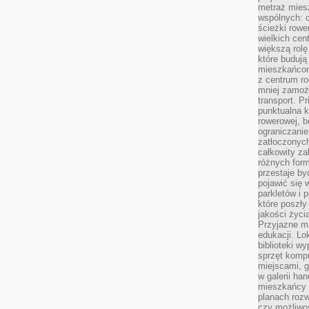
metraż miesz
wspólnych: c
ścieżki rowe
wielkich ce
większą rolę
które budują
mieszkańcom
z centrum ro
mniej zamoż
transport. P
punktualna k
rowerowej, 
ograniczani
zatłoczonych
całkowity za
różnych form
przestaje b
pojawić się 
parkletów i 
które poszły
jakości życia
Przyjazne mi
edukacji. Lo
biblioteki w
sprzęt kompu
miejscami, g
w galerii ha
mieszkańcy m
planach roz
czy możliwo