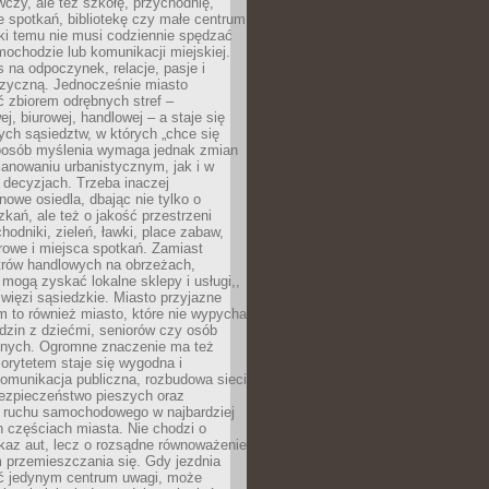
czy, ale też szkołę, przychodnię,
e spotkań, bibliotekę czy małe centrum
ęki temu nie musi codziennie spędzać
ochodzie lub komunikacji miejskiej.
 na odpoczynek, relacje, pasje i
izyczną. Jednocześnie miasto
ć zbiorem odrębnych stref –
j, biurowej, handlowej – a staje się
nych sąsiedztw, w których „chce się
sposób myślenia wymaga jednak zmian
anowaniu urbanistycznym, jak i w
 decyzjach. Trzeba inaczej
nowe osiedla, dbając nie tylko o
kań, ale też o jakość przestrzeni
hodniki, zieleń, ławki, place zabaw,
rowe i miejsca spotkań. Zamiast
ntrów handlowych na obrzeżach,
 mogą zyskać lokalne sklepy i usługi,,
 więzi sąsiedzkie. Miasto przyjazne
 to również miasto, które nie wypycha
dzin z dziećmi, seniorów czy osób
nych. Ogromne znaczenie ma też
riorytetem staje się wygodna i
omunikacja publiczna, rozbudowa sieci
bezpieczeństwo pieszych oraz
e ruchu samochodowego w najbardziej
 częściach miasta. Nie chodzi o
kaz aut, lecz o rozsądne równoważenie
 przemieszczania się. Gdy jezdnia
yć jedynym centrum uwagi, może