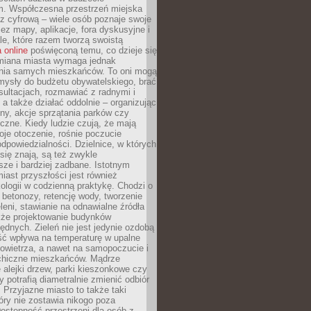
m. Współczesna przestrzeń miejska
 z cyfrową – wiele osób poznaje swoje
ez mapy, aplikacje, fora dyskusyjne i
ale, które razem tworzą swoistą
 online
poświęconą temu, co dzieje się
Zmiana miasta wymaga jednak
ia samych mieszkańców. To oni mogą
mysły do budżetu obywatelskiego, brać
sultacjach, rozmawiać z radnymi i
 a także działać oddolnie – organizując
yny, akcje sprzątania parków czy
czne. Kiedy ludzie czują, że mają
je otoczenie, rośnie poczucie
odpowiedzialności. Dzielnice, w których
ię znają, są też zwykle
sze i bardziej zadbane. Istotnym
ast przyszłości jest również
ologii w codzienną praktykę. Chodzi o
 betonozy, retencję wody, tworzenie
eleni, stawianie na odnawialne źródła
akże projektowanie budynków
dnych. Zieleń nie jest jedynie ozdobą
ść wpływa na temperaturę w upalne
powietrza, a nawet na samopoczucie i
chiczne mieszkańców. Mądrze
alejki drzew, parki kieszonkowe czy
y potrafią diametralnie zmienić odbiór
. Przyjazne miasto to także taki
óry nie zostawia nikogo poza
ostępność przestrzeni dla osób z