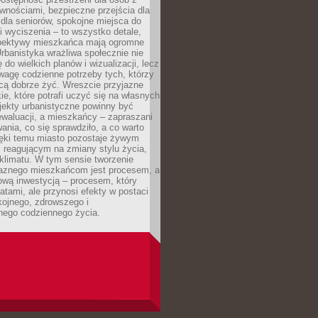
wnościami, bezpieczne przejścia dla
i dla seniorów, spokojne miejsca do
 wyciszenia – to wszystko detale,
spektywy mieszkańca mają ogromne
rbanistyka wrażliwa społecznie nie
 do wielkich planów i wizualizacji, lecz
wagę codzienne potrzeby tych, którzy
cą dobrze żyć. Wreszcie przyjazne
kie, które potrafi uczyć się na własnych
jekty urbanistyczne powinny być
waluacji, a mieszkańcy – zapraszani
nia, co się sprawdziło, a co warto
ięki temu miasto pozostaje żywym
 reagującym na zmiany stylu życia,
i klimatu. W tym sensie tworzenie
jaznego mieszkańcom jest procesem, a
ową inwestycją – procesem, który
atami, ale przynosi efekty w postaci
kojnego, zdrowszego i
ego codziennego życia.