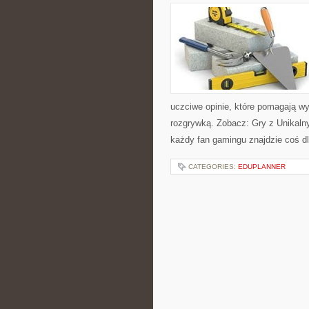
uczciwe opinie, które pomagają wy
rozgrywką. Zobacz: Gry z Unikaln
każdy fan gamingu znajdzie coś dl
CATEGORIES:
EDUPLANNER