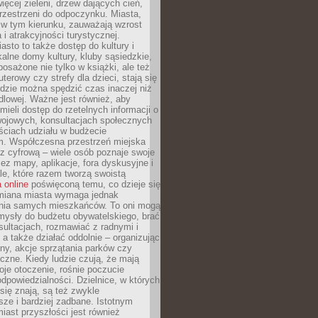
więcej zieleni, drzew dających cień,
przestrzeni do odpoczynku. Miasta,
 w tym kierunku, zauważają wzrost
 i atrakcyjności turystycznej.
asto to także dostęp do kultury i
kalne domy kultury, kluby sąsiedzkie,
yposażone nie tylko w książki, ale też
terowy czy strefy dla dzieci, stają się
dzie można spędzić czas inaczej niż
ndlowej. Ważne jest również, aby
ieli dostęp do rzetelnych informacji o
wojowych, konsultacjach społecznych
ściach udziału w budżecie
m. Współczesna przestrzeń miejska
 z cyfrową – wiele osób poznaje swoje
ez mapy, aplikacje, fora dyskusyjne i
ale, które razem tworzą swoistą
 online
poświęconą temu, co dzieje się
Zmiana miasta wymaga jednak
ia samych mieszkańców. To oni mogą
mysły do budżetu obywatelskiego, brać
sultacjach, rozmawiać z radnymi i
 a także działać oddolnie – organizując
yny, akcje sprzątania parków czy
czne. Kiedy ludzie czują, że mają
je otoczenie, rośnie poczucie
odpowiedzialności. Dzielnice, w których
ię znają, są też zwykle
sze i bardziej zadbane. Istotnym
ast przyszłości jest również