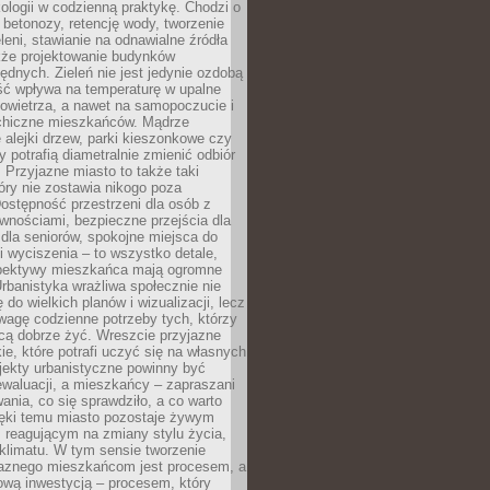
ologii w codzienną praktykę. Chodzi o
 betonozy, retencję wody, tworzenie
eleni, stawianie na odnawialne źródła
akże projektowanie budynków
dnych. Zieleń nie jest jedynie ozdobą
ść wpływa na temperaturę w upalne
powietrza, a nawet na samopoczucie i
chiczne mieszkańców. Mądrze
alejki drzew, parki kieszonkowe czy
y potrafią diametralnie zmienić odbiór
. Przyjazne miasto to także taki
óry nie zostawia nikogo poza
ostępność przestrzeni dla osób z
wnościami, bezpieczne przejścia dla
i dla seniorów, spokojne miejsca do
 wyciszenia – to wszystko detale,
spektywy mieszkańca mają ogromne
rbanistyka wrażliwa społecznie nie
 do wielkich planów i wizualizacji, lecz
wagę codzienne potrzeby tych, którzy
cą dobrze żyć. Wreszcie przyjazne
kie, które potrafi uczyć się na własnych
jekty urbanistyczne powinny być
waluacji, a mieszkańcy – zapraszani
nia, co się sprawdziło, a co warto
ięki temu miasto pozostaje żywym
 reagującym na zmiany stylu życia,
i klimatu. W tym sensie tworzenie
jaznego mieszkańcom jest procesem, a
ową inwestycją – procesem, który