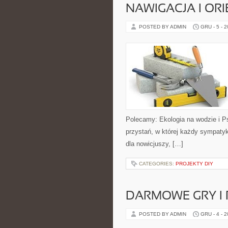
NAWIGACJA I OR
POSTED BY ADMIN
GRU - 5 - 
Polecamy: Ekologia na wodzie i Ps
przystań, w której każdy sympatyk 
dla nowicjuszy, […]
CATEGORIES:
PROJEKTY DIY
DARMOWE GRY I
POSTED BY ADMIN
GRU - 4 - 