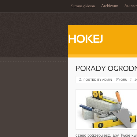
Archiwum
Autost
Strona główna
HOKEJ
PORADY OGRODN
POSTED BY ADMIN
GRU - 7 - 
czego potrzebujesz, aby Twoje kwi