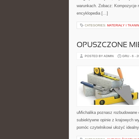
warunkach. Zobacz: Kompozycje ro
encyklopedia […]
CATEGORIES:
MATERIAŁY I TKANI
OPUSZCZONE MIE
POSTED BY ADMIN
GRU - 6 - 
uMichalika poznasz rozbudowane c
subiektywne opinie z krajowych wy
pomóc czytelnikowi ułożyć idealn