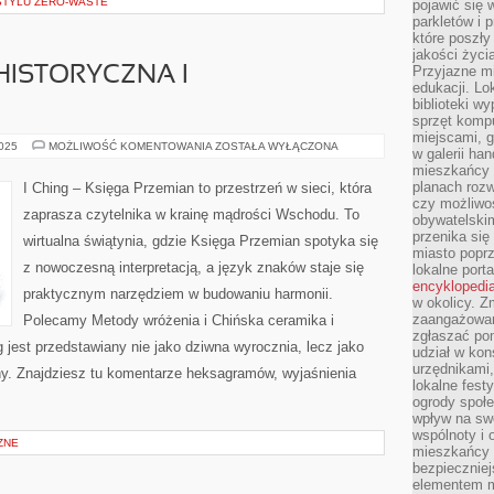
 STYLU ZERO-WASTE
pojawić się 
parkletów i 
które poszły
jakości życia
Przyjazne mi
ISTORYCZNA I
edukacji. Lo
biblioteki w
sprzęt kompu
miejscami, g
CHIŃSKA
2025
MOŻLIWOŚĆ KOMENTOWANIA
ZOSTAŁA WYŁĄCZONA
w galerii ha
MODA
mieszkańcy m
HISTORYCZNA
I
planach roz
I Ching – Księga Przemian to przestrzeń w sieci, która
WSPÓŁCZESNA
czy możliwo
zaprasza czytelnika w krainę mądrości Wschodu. To
obywatelski
przenika się
wirtualna świątynia, gdzie Księga Przemian spotyka się
miasto poprz
z nowoczesną interpretacją, a język znaków staje się
lokalne port
encyklopedia
praktycznym narzędziem w budowaniu harmonii.
w okolicy. 
zaangażowan
Polecamy Metody wróżenia i Chińska ceramika i
zgłaszać po
ng jest przedstawiany nie jako dziwna wyrocznia, lecz jako
udział w kon
urzędnikami,
ny. Znajdziesz tu komentarze heksagramów, wyjaśnienia
lokalne fest
ogrody społe
wpływ na swo
wspólnoty i 
ZNE
mieszkańcy s
bezpieczniej
elementem mi