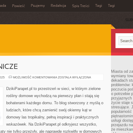
rada
Psujemy
Redakcja
Tagi
Tagi
Powieść
Spis Treści
SUB
ICZE
Miasta od z
wymiany towa
PORADY
2025
MOŻLIWOŚĆ KOMENTOWANIA
ZOSTAŁA WYŁĄCZONA
dekadach sta
OGRODNICZE
problemów: 
DzikiParapet.pl to przestrzeń w sieci, w którym zielone
poczucia poś
o potrzebie 
rośliny domowe wychodzą na pierwszy plan i stają się
przyjaznych
życie staje 
bohaterami każdego domu. To blog stworzony z myślą o
stresujące. 
ludziach, które chcą zamienić swój okienny kąt w
popularność 
piętnastomi
domowy las tropikalny, pełną inspiracji i praktycznych
usługi dostę
wskazówek. Na DzikiParapet.pl odkryjesz wszystko,
przejazdu na
że mieszkani
aty nie tylko przeżyły, ale naprawdę rozkwitły w domowych