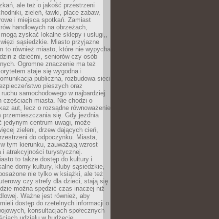
kań, ale też o jakość przestrzeni
hodniki, zieleń, ławki, place zabaw,
rowe i miejsca spotkań. Zamiast
ntrów handlowych na obrzeżach,
 mogą zyskać lokalne sklepy i usługi,,
 więzi sąsiedzkie. Miasto przyjazne
 to również miasto, które nie wypycha
dzin z dziećmi, seniorów czy osób
nych. Ogromne znaczenie ma też
riorytetem staje się wygodna i
omunikacja publiczna, rozbudowa sieci
bezpieczeństwo pieszych oraz
e ruchu samochodowego w najbardziej
 częściach miasta. Nie chodzi o
kaz aut, lecz o rozsądne równoważenie
 przemieszczania się. Gdy jezdnia
yć jedynym centrum uwagi, może
więcej zieleni, drzew dających cień,
przestrzeni do odpoczynku. Miasta,
 w tym kierunku, zauważają wzrost
 i atrakcyjności turystycznej.
asto to także dostęp do kultury i
kalne domy kultury, kluby sąsiedzkie,
yposażone nie tylko w książki, ale też
terowy czy strefy dla dzieci, stają się
dzie można spędzić czas inaczej niż
ndlowej. Ważne jest również, aby
ieli dostęp do rzetelnych informacji o
wojowych, konsultacjach społecznych
ściach udziału w budżecie