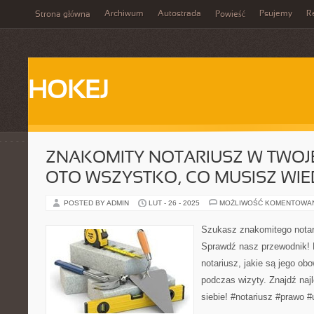
Archiwum
Autostrada
Psujemy
R
Strona główna
Powieść
HOKEJ
ZNAKOMITY NOTARIUSZ W TWOJE
OTO WSZYSTKO, CO MUSISZ WIE
POSTED BY ADMIN
LUT - 26 - 2025
MOŻLIWOŚĆ KOMENTOWA
Szukasz znakomitego notar
Sprawdź nasz przewodnik! D
notariusz, jakie są jego ob
podczas wizyty. Znajdź naj
siebie! #notariusz #prawo #