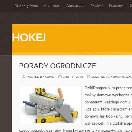
Archiwum
Autostrada
Psujemy
R
Strona główna
Powieść
HOKEJ
PORADY OGRODNICZE
POSTED BY ADMIN
GRU - 7 - 2025
MOŻLIWOŚĆ KOMENTOWAN
DzikiParapet.pl to przestrz
rośliny domowe wychodzą na
bohaterami każdego domu. 
ludziach, które chcą zamie
domowy las tropikalny, pełn
wskazówek. Na DzikiParape
czego potrzebujesz, aby Twoje kwiaty nie tylko przeżyły, ale na