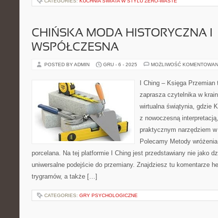
CATEGORIES:
KUCHNIA ŚWIATA W STYLU ZERO-WASTE
CHIŃSKA MODA HISTORYCZNA I
WSPÓŁCZESNA
POSTED BY ADMIN
GRU - 6 - 2025
MOŻLIWOŚĆ KOMENTOWAN
I Ching – Księga Przemian t
zaprasza czytelnika w kra
wirtualna świątynia, gdzie 
z nowoczesną interpretacją,
praktycznym narzędziem w 
Polecamy Metody wróżenia 
porcelana. Na tej platformie I Ching jest przedstawiany nie jako d
uniwersalne podejście do przemiany. Znajdziesz tu komentarze h
trygramów, a także […]
CATEGORIES:
GRY PSYCHOLOGICZNE