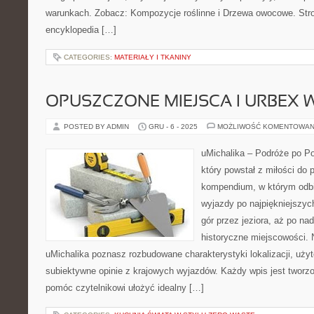
warunkach. Zobacz: Kompozycje roślinne i Drzewa owocowe. Stron
encyklopedia […]
CATEGORIES:
MATERIAŁY I TKANINY
OPUSZCZONE MIEJSCA I URBEX 
POSTED BY ADMIN
GRU - 6 - 2025
MOŻLIWOŚĆ KOMENTOWAN
uMichalika – Podróże po Po
który powstał z miłości do
kompendium, w którym odbi
wyjazdy po najpiękniejszyc
gór przez jeziora, aż po na
historyczne miejscowości. 
uMichalika poznasz rozbudowane charakterystyki lokalizacji, uż
subiektywne opinie z krajowych wyjazdów. Każdy wpis jest tworz
pomóc czytelnikowi ułożyć idealny […]