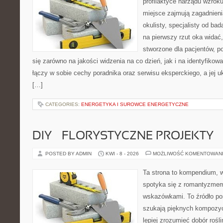
profilaktyce narządu wzroku
miejsce zajmują zagadnieni
okulisty, specjalisty od ba
na pierwszy rzut oka widać,
stworzone dla pacjentów, po
się zarówno na jakości widzenia na co dzień, jak i na identyfikowa
łączy w sobie cechy poradnika oraz serwisu eksperckiego, a jej 
[…]
CATEGORIES:
ENERGETYKA I SUROWCE ENERGETYCZNE
DIY – FLORYSTYCZNE PROJEKTY
POSTED BY ADMIN
KWI - 8 - 2026
MOŻLIWOŚĆ KOMENTOWAN
Ta strona to kompendium, 
spotyka się z romantyzmem
wskazówkami. To źródło po
szukają pięknych kompozyc
lepiej zrozumieć dobór rośl