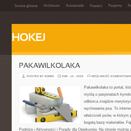
Archiwum
Autostrada
Psujemy
R
Strona główna
Powieść
HOKEJ
PAKAWILKOLAKA
POSTED BY ADMIN
KWI - 14 - 2026
MOŻLIWOŚĆ KOMENTOWA
Pakawilkolaka to portal, kt
myślą o pasjonatach kynolo
odbiorca znajdzie merytory
wychowania psa. To interne
właścicieli psów, w którym 
bogatą bazę materiałów. Faj
Podróże i Aktywności i Porady dla Opiekunów. Na stronie można