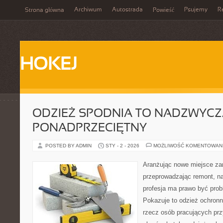
Archiwum
Autostrada
Psujemy
R
Strona główna
Powieść
HOKEJ
ODZIEŻ SPODNIA TO NADZWYCZ
PONADPRZECIĘTNY
POSTED BY ADMIN
STY - 2 - 2026
MOŻLIWOŚĆ KOMENTOWAN
Aranżując nowe miejsce za
przeprowadzając remont, n
profesja ma prawo być prob
Pokazuje to odzież ochronn
rzecz osób pracujących przy