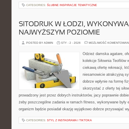
CATEGORIES:
ŚLUBNE INSPIRACJE TEMATYCZNE
SITODRUK W ŁODZI, WYKONYWA
NAJWYŻSZYM POZIOMIE
POSTED BY ADMIN
STY - 2 - 2026
MOŻLIWOŚĆ KOMENTOWAN
Odzież damska agatare, ofe
kolekcje Siłownia Teofilów 
ciekawą ofertę rekreacji, k
niesamowicie atrakcyjną sy
dobrze wpłynie na formę fi
skorzystać z oferty tej siło
prowadzony jest przez dobrych instruktorów, jacy poprawnie dobier
żeby poszczególne zadania w ramach fitness, wykonywane były 
organizm będzie posiadał okazję wyjątkowo dobrze przyswajać wy
CATEGORIES:
STYL Z INSTAGRAMA I TIKTOKA