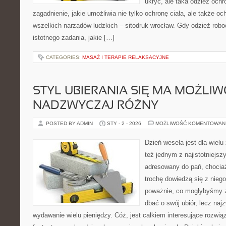
ukryć, ale taka odzież och
zagadnienie, jakie umożliwia nie tylko ochronę ciała, ale także o
wszelkich narządów ludzkich – sitodruk wrocław. Gdy odzież robo
istotnego zadania, jakie […]
CATEGORIES:
MASAŻ I TERAPIE RELAKSACYJNE
STYL UBIERANIA SIĘ MA MOŻLI
NADZWYCZAJ RÓŻNY
POSTED BY ADMIN
STY - 2 - 2026
MOŻLIWOŚĆ KOMENTOWAN
Dzień wesela jest dla wielu 
też jednym z najistotniejszy
adresowany do pań, choci
trochę dowiedzą się z nieg
poważnie, co mogłybyśmy z
dbać o swój ubiór, lecz naj
wydawanie wielu pieniędzy. Cóż, jest całkiem interesujące rozwią