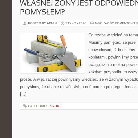
WŁASNEJ ŻONY JEST ODPOWIED
POMYSŁEM?
POSTED BY ADMIN
STY - 2 - 2026
MOŻLIWOŚĆ KOMENTOWAN
Co trzeba wiedzieć na temat
Musimy pamiętać, że jeżel
spowodować, iż będziemy ta
kobietami, powinniśmy prz
uwagę, iż nie można powied
każdym przypadku to wszys
proste. A więc raczej powinnyśmy wiedzieć, że w żadnym wypadku
pomyślimy, że dbanie o swój styl to coś bardzo prostego. Jednak 
[…]
CATEGORIES:
SPORT