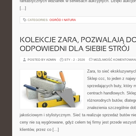
fantastycznych wdzianek w serwisach aukcyjnych. Dzięki aukcjo
[…]
CATEGORIES:
OGRÓD I NATURA
KOLEKCJE ZARA, POZWALAJĄ D
ODPOWIEDNI DLA SIEBIE STRÓJ
POSTED BY ADMIN
STY - 2 - 2026
MOŻLIWOŚĆ KOMENTOWAN
Zara, to sieć ekskluzywny
Sklep ccc, to jeden z najw
sprzedających buty, który 
centrach handlowych. Skle
różnorodnych butów, dlate
znalezienia szczególnie d
jakościowym i stylistycznym. Sieć ta realizuje sprzedaż butów ni
ceny nie są wygórowane, gdyż celem tej firmy jest przede wszyst
klientów, przez co […]