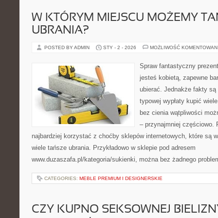
W KTÓRYM MIEJSCU MOŻEMY TAN
UBRANIA?
POSTED BY ADMIN
STY - 2 - 2026
MOŻLIWOŚĆ KOMENTOWAN
Spraw fantastyczny prezent 
jesteś kobietą, zapewne bar
ubierać. Jednakże fakty są t
typowej wypłaty kupić wiele
bez cienia wątpliwości moż
– przynajmniej częściowo. 
najbardziej korzystać z choćby sklepów internetowych, które są 
wiele tańsze ubrania. Przykładowo w sklepie pod adresem
www.duzaszafa.pl/kategoria/sukienki, można bez żadnego proble
CATEGORIES:
MEBLE PREMIUM I DESIGNERSKIE
CZY KUPNO SEKSOWNEJ BIELIZN