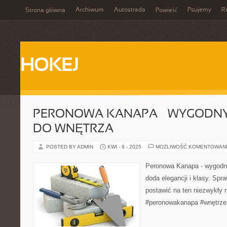
Archiwum
Autostrada
Psujemy
R
Strona główna
Powieść
HOKEJ
PERONOWA KANAPA – WYGODN
DO WNĘTRZA
POSTED BY ADMIN
KWI - 9 - 2025
MOŻLIWOŚĆ KOMENTOWAN
Peronowa Kanapa - wygodny
doda elegancji i klasy. Spr
postawić na ten niezwykły
#peronowakanapa #wnętrze