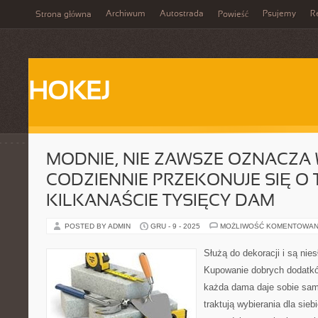
Archiwum
Autostrada
Psujemy
R
Strona główna
Powieść
HOKEJ
MODNIE, NIE ZAWSZE OZNACZA
CODZIENNIE PRZEKONUJE SIĘ O
KILKANAŚCIE TYSIĘCY DAM
POSTED BY ADMIN
GRU - 9 - 2025
MOŻLIWOŚĆ KOMENTOWAN
Służą do dekoracji i są ni
Kupowanie dobrych dodatkó
każda dama daje sobie sama
traktują wybierania dla sieb