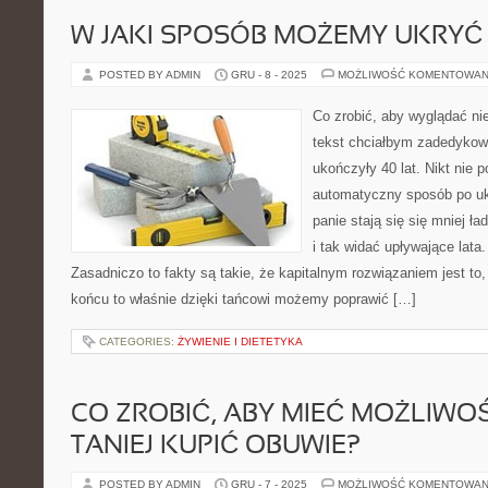
W JAKI SPOSÓB MOŻEMY UKRYĆ
POSTED BY ADMIN
GRU - 8 - 2025
MOŻLIWOŚĆ KOMENTOWAN
Co zrobić, aby wyglądać ni
tekst chciałbym zadedykow
ukończyły 40 lat. Nikt nie p
automatyczny sposób po uk
panie stają się się mniej ła
i tak widać upływające lat
Zasadniczo to fakty są takie, że kapitalnym rozwiązaniem jest to
końcu to właśnie dzięki tańcowi możemy poprawić […]
CATEGORIES:
ŻYWIENIE I DIETETYKA
CO ZROBIĆ, ABY MIEĆ MOŻLIWO
TANIEJ KUPIĆ OBUWIE?
POSTED BY ADMIN
GRU - 7 - 2025
MOŻLIWOŚĆ KOMENTOWAN