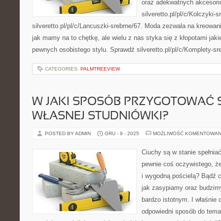
oraz adekwatnych akcesori
silveretto.pl/pl/c/Kolczyki-s
silveretto.pl/pl/c/Lancuszki-srebrne/67. Moda zezwala na kreowa
jak mamy na to chętkę, ale wielu z nas styka się z kłopotami jak
pewnych osobistego stylu. Sprawdź silveretto.pl/pl/c/Komplety-s
CATEGORIES:
PALMTREEVIEW
W JAKI SPOSÓB PRZYGOTOWAĆ 
WŁASNEJ STUDNIÓWKI?
POSTED BY ADMIN
GRU - 9 - 2025
MOŻLIWOŚĆ KOMENTOWAN
Ciuchy są w stanie spełniać
pewnie coś oczywistego, ż
i wygodną pościelą? Bądź c
jak zasypiamy oraz budzimy
bardzo istotnym. I właśnie 
odpowiedni sposób do temat