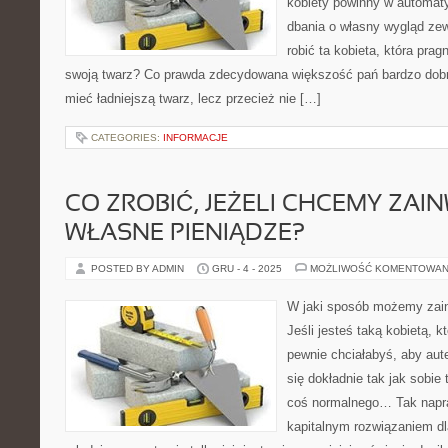
kobiety powinny w automat
dbania o własny wygląd ze
robić ta kobieta, która prag
swoją twarz? Co prawda zdecydowana większość pań bardzo dobrz
mieć ładniejszą twarz, lecz przecież nie […]
CATEGORIES:
INFORMACJE
CO ZROBIĆ, JEŻELI CHCEMY ZA
WŁASNE PIENIĄDZE?
POSTED BY ADMIN
GRU - 4 - 2025
MOŻLIWOŚĆ KOMENTOWAN
W jaki sposób możemy zai
Jeśli jesteś taką kobietą, k
pewnie chciałabyś, aby aut
się dokładnie tak jak sobie
coś normalnego… Tak napra
kapitalnym rozwiązaniem dl