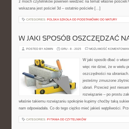
z moich czytelników powinien wiedzieć na temat właśnie poście
wskazana jest pościel 3d – ostatnio pościele […]
CATEGORIES:
POLSKA SZKOŁA OD PODSTAWÓWKI DO MATURY
W JAKI SPOSÓB OSZCZĘDZAĆ N
POSTED BY ADMIN
GRU - 8 - 2025
MOŻLIWOŚĆ KOMENTOWAN
W jaki sposób dbać o własny
więc nie dziwi, że w wielu 
oszczędności na ubraniach
jesteśmy zmuszone zbytni
ubrań. Przecież jest niesa
rozwiązanie – po prostu zak
właśnie takiemu rozwiązaniu spokojnie kupimy choćby taką sukie
nam odpowiadała. Co do tego ciężko mieć jakieś wątpliwości. Prz
CATEGORIES:
PYTANIA OD CZYTELNIKÓW