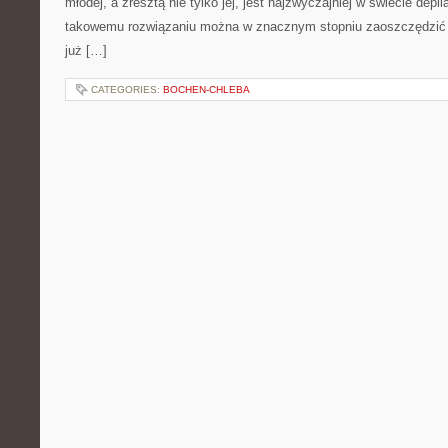
młodej, a zresztą nie tylko jej, jest najzwyczajniej w świecie depil
takowemu rozwiązaniu można w znacznym stopniu zaoszczędzić 
już […]
CATEGORIES:
BOCHEN-CHLEBA