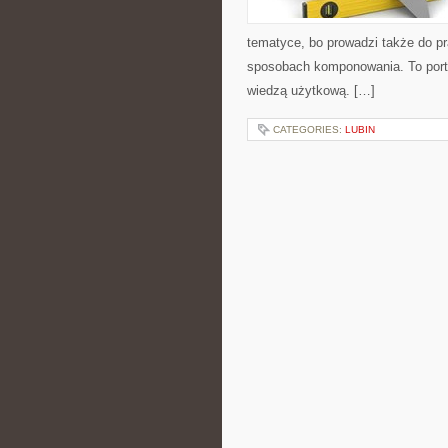
tematyce, bo prowadzi także do pr
sposobach komponowania. To portal
wiedzą użytkową. […]
CATEGORIES:
LUBIN