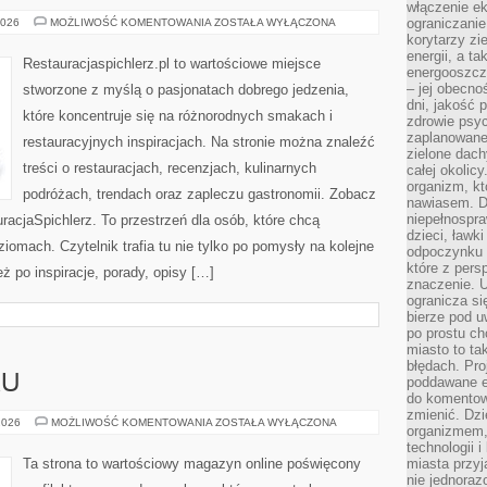
włączenie ek
RESTAURACJE
ograniczanie
2026
MOŻLIWOŚĆ KOMENTOWANIA
ZOSTAŁA WYŁĄCZONA
W
korytarzy zi
EUROPIE
energii, a t
Restauracjaspichlerz.pl to wartościowe miejsce
energooszczę
– jej obecno
stworzone z myślą o pasjonatach dobrego jedzenia,
dni, jakość 
które koncentruje się na różnorodnych smakach i
zdrowie psy
zaplanowane 
restauracyjnych inspiracjach. Na stronie można znaleźć
zielone dach
treści o restauracjach, recenzjach, kulinarnych
całej okolicy
organizm, kt
podróżach, trendach oraz zapleczu gastronomii. Zobacz
nawiasem. D
niepełnospra
racjaSpichlerz. To przestrzeń dla osób, które chcą
dzieci, ławk
iomach. Czytelnik trafia tu nie tylko po pomysły na kolejne
odpoczynku i
które z per
ż po inspiracje, porady, opisy […]
znaczenie. U
ogranicza się
bierze pod u
po prostu ch
miasto to ta
błędach. Pro
KU
poddawane e
do komentowa
zmienić. Dz
BADANIA
2026
MOŻLIWOŚĆ KOMENTOWANIA
ZOSTAŁA WYŁĄCZONA
organizmem,
WZROKU
technologii 
Ta strona to wartościowy magazyn online poświęcony
miasta przy
nie jednoraz