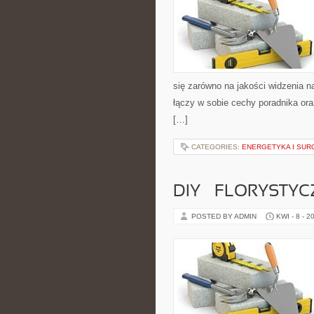
się zarówno na jakości widzenia na
łączy w sobie cechy poradnika ora
[…]
CATEGORIES:
ENERGETYKA I SU
DIY – FLORYSTY
POSTED BY ADMIN
KWI - 8 - 2