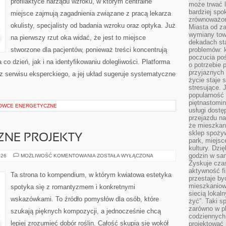
profilaktyce narządu wzroku, w którym centralne
może trwać l
bardziej spo
miejsce zajmują zagadnienia związane z pracą lekarza
zrównoważon
okulisty, specjalisty od badania wzroku oraz optyka. Już
Miasta od z
wymiany towa
na pierwszy rzut oka widać, że jest to miejsce
dekadach sta
stworzone dla pacjentów, ponieważ treści koncentrują
problemów: 
poczucia poś
 co dzień, jak i na identyfikowaniu dolegliwości. Platforma
o potrzebie 
przyjaznych
z serwisu eksperckiego, a jej układ sugeruje systematyczne
życie staje 
stresujące. 
popularność 
piętnastomi
ROWCE ENERGETYCZNE
usługi dostę
przejazdu na
że mieszkani
sklep spożyw
CZNE PROJEKTY
park, miejsc
kultury. Dzi
godzin w sam
DIY
026
MOŻLIWOŚĆ KOMENTOWANIA
ZOSTAŁA WYŁĄCZONA
–
Zyskuje czas
FLORYSTYCZNE
aktywność f
PROJEKTY
Ta strona to kompendium, w którym kwiatowa estetyka
przestaje by
mieszkaniowe
spotyka się z romantyzmem i konkretnymi
siecią lokal
wskazówkami. To źródło pomysłów dla osób, które
żyć”. Taki 
zarówno w pl
szukają pięknych kompozycji, a jednocześnie chcą
codziennych
lepiej zrozumieć dobór roślin. Całość skupia się wokół
projektować 