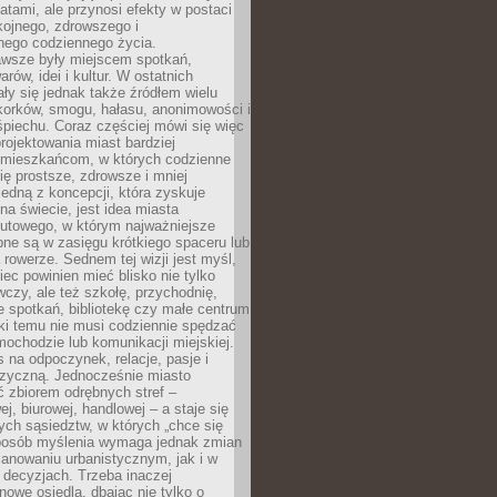
atami, ale przynosi efekty w postaci
kojnego, zdrowszego i
ego codziennego życia.
awsze były miejscem spotkań,
rów, idei i kultur. W ostatnich
ły się jednak także źródłem wielu
korków, smogu, hałasu, anonimowości i
piechu. Coraz częściej mówi się więc
projektowania miast bardziej
 mieszkańcom, w których codzienne
się prostsze, zdrowsze i mniej
Jedną z koncepcji, która zyskuje
na świecie, jest idea miasta
nutowego, w którym najważniejsze
pne są w zasięgu krótkiego spaceru lub
 rowerze. Sednem tej wizji jest myśl,
ec powinien mieć blisko nie tylko
czy, ale też szkołę, przychodnię,
e spotkań, bibliotekę czy małe centrum
ęki temu nie musi codziennie spędzać
ochodzie lub komunikacji miejskiej.
 na odpoczynek, relacje, pasje i
izyczną. Jednocześnie miasto
ć zbiorem odrębnych stref –
j, biurowej, handlowej – a staje się
nych sąsiedztw, w których „chce się
sposób myślenia wymaga jednak zmian
anowaniu urbanistycznym, jak i w
 decyzjach. Trzeba inaczej
nowe osiedla, dbając nie tylko o