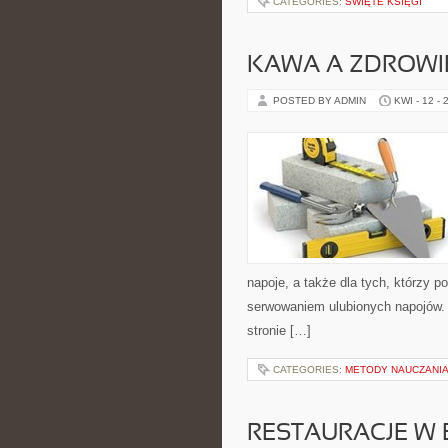
CATEGORIES:
ŚWIĘTE KSIĘGI
KAWA A ZDROWI
POSTED BY ADMIN
KWI - 12 - 
napoje, a także dla tych, którzy p
serwowaniem ulubionych napojów.
stronie […]
CATEGORIES:
METODY NAUCZANI
RESTAURACJE W 