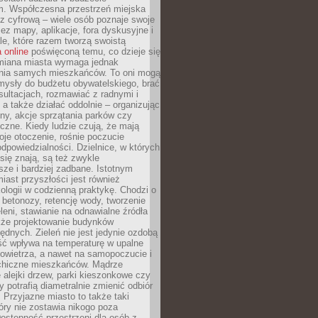
m. Współczesna przestrzeń miejska
 z cyfrową – wiele osób poznaje swoje
ez mapy, aplikacje, fora dyskusyjne i
ale, które razem tworzą swoistą
 online
poświęconą temu, co dzieje się
Zmiana miasta wymaga jednak
ia samych mieszkańców. To oni mogą
mysły do budżetu obywatelskiego, brać
sultacjach, rozmawiać z radnymi i
 a także działać oddolnie – organizując
yny, akcje sprzątania parków czy
czne. Kiedy ludzie czują, że mają
je otoczenie, rośnie poczucie
odpowiedzialności. Dzielnice, w których
ię znają, są też zwykle
sze i bardziej zadbane. Istotnym
ast przyszłości jest również
ologii w codzienną praktykę. Chodzi o
 betonozy, retencję wody, tworzenie
eleni, stawianie na odnawialne źródła
akże projektowanie budynków
dnych. Zieleń nie jest jedynie ozdobą
ść wpływa na temperaturę w upalne
powietrza, a nawet na samopoczucie i
chiczne mieszkańców. Mądrze
alejki drzew, parki kieszonkowe czy
y potrafią diametralnie zmienić odbiór
. Przyjazne miasto to także taki
óry nie zostawia nikogo poza
ostępność przestrzeni dla osób z