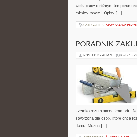
wielu psów o różnym temperamenci
między rasami. Opisy […]
CATEGORIES:
ZJAWISKOWA PRZY
PORADNIK ZAK
POSTED BY ADMIN
KWI - 13 - 
szeroko rozumianego komfortu. Now
stworzona dla osób, które chcą r
domu. Można […]