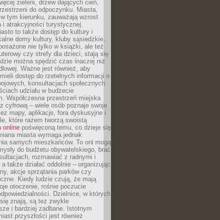
więcej zieleni, drzew dających cień,
przestrzeni do odpoczynku. Miasta,
 w tym kierunku, zauważają wzrost
 i atrakcyjności turystycznej.
asto to także dostęp do kultury i
kalne domy kultury, kluby sąsiedzkie,
yposażone nie tylko w książki, ale też
terowy czy strefy dla dzieci, stają się
dzie można spędzić czas inaczej niż
ndlowej. Ważne jest również, aby
ieli dostęp do rzetelnych informacji o
wojowych, konsultacjach społecznych
ściach udziału w budżecie
m. Współczesna przestrzeń miejska
 z cyfrową – wiele osób poznaje swoje
ez mapy, aplikacje, fora dyskusyjne i
ale, które razem tworzą swoistą
 online
poświęconą temu, co dzieje się
Zmiana miasta wymaga jednak
ia samych mieszkańców. To oni mogą
mysły do budżetu obywatelskiego, brać
sultacjach, rozmawiać z radnymi i
 a także działać oddolnie – organizując
yny, akcje sprzątania parków czy
czne. Kiedy ludzie czują, że mają
je otoczenie, rośnie poczucie
odpowiedzialności. Dzielnice, w których
ię znają, są też zwykle
sze i bardziej zadbane. Istotnym
ast przyszłości jest również