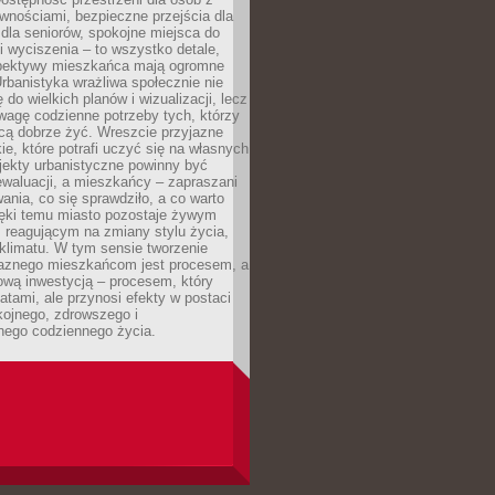
wnościami, bezpieczne przejścia dla
i dla seniorów, spokojne miejsca do
 wyciszenia – to wszystko detale,
spektywy mieszkańca mają ogromne
rbanistyka wrażliwa społecznie nie
 do wielkich planów i wizualizacji, lecz
wagę codzienne potrzeby tych, którzy
cą dobrze żyć. Wreszcie przyjazne
kie, które potrafi uczyć się na własnych
jekty urbanistyczne powinny być
waluacji, a mieszkańcy – zapraszani
nia, co się sprawdziło, a co warto
ięki temu miasto pozostaje żywym
 reagującym na zmiany stylu życia,
i klimatu. W tym sensie tworzenie
jaznego mieszkańcom jest procesem, a
ową inwestycją – procesem, który
atami, ale przynosi efekty w postaci
kojnego, zdrowszego i
ego codziennego życia.