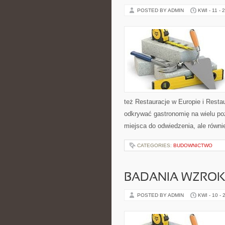
POSTED BY ADMIN
KWI - 11 - 
też Restauracje w Europie i Restau
odkrywać gastronomię na wielu poz
miejsca do odwiedzenia, ale równie
CATEGORIES:
BUDOWNICTWO
BADANIA WZRO
POSTED BY ADMIN
KWI - 10 - 