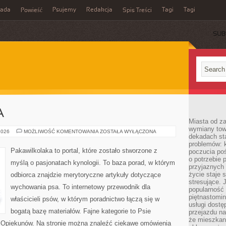
rada
Psujemy
Redakcja
Tagi
Tagi
Powieść
Spis Treści
SUB
A
Miasta od z
wymiany towa
PAKAWILKOLAKA
2026
MOŻLIWOŚĆ KOMENTOWANIA
ZOSTAŁA WYŁĄCZONA
dekadach sta
problemów: 
Pakawilkolaka to portal, które zostało stworzone z
poczucia poś
o potrzebie 
myślą o pasjonatach kynologii. To baza porad, w którym
przyjaznych
życie staje 
odbiorca znajdzie merytoryczne artykuły dotyczące
stresujące. 
wychowania psa. To internetowy przewodnik dla
popularność 
piętnastomi
właścicieli psów, w którym poradnictwo łączą się w
usługi dostę
bogatą bazę materiałów. Fajne kategorie to Psie
przejazdu na
że mieszkani
a Opiekunów. Na stronie można znaleźć ciekawe omówienia