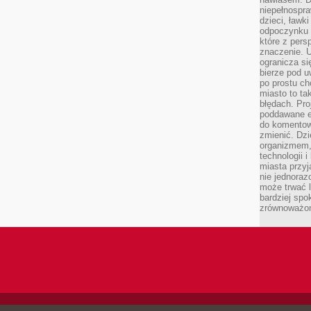
niepełnospra
dzieci, ławk
odpoczynku i
które z per
znaczenie. U
ogranicza się
bierze pod u
po prostu ch
miasto to ta
błędach. Pro
poddawane e
do komentowa
zmienić. Dz
organizmem,
technologii 
miasta przy
nie jednoraz
może trwać l
bardziej spo
zrównoważon