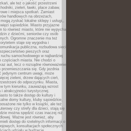
kań, ale też o jakość przestrzeni
hodniki, zieleń, ławki, place zabaw,
rowe i miejsca spotkań. Zamiast
ntrów handlowych na obrzeżach,
 mogą zyskać lokalne sklepy i usługi,,
 więzi sąsiedzkie. Miasto przyjazne
 to również miasto, które nie wypycha
dzin z dziećmi, seniorów czy osób
nych. Ogromne znaczenie ma też
riorytetem staje się wygodna i
omunikacja publiczna, rozbudowa sieci
bezpieczeństwo pieszych oraz
e ruchu samochodowego w najbardziej
 częściach miasta. Nie chodzi o
kaz aut, lecz o rozsądne równoważenie
 przemieszczania się. Gdy jezdnia
yć jedynym centrum uwagi, może
więcej zieleni, drzew dających cień,
przestrzeni do odpoczynku. Miasta,
 w tym kierunku, zauważają wzrost
 i atrakcyjności turystycznej.
asto to także dostęp do kultury i
kalne domy kultury, kluby sąsiedzkie,
yposażone nie tylko w książki, ale też
terowy czy strefy dla dzieci, stają się
dzie można spędzić czas inaczej niż
ndlowej. Ważne jest również, aby
ieli dostęp do rzetelnych informacji o
wojowych, konsultacjach społecznych
ściach udziału w budżecie