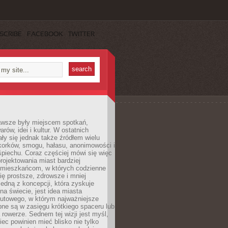
SCRIBE
FACEBOOK
TWITTER
awsze były miejscem spotkań,
rów, idei i kultur. W ostatnich
ły się jednak także źródłem wielu
korków, smogu, hałasu, anonimowości i
piechu. Coraz częściej mówi się więc
projektowania miast bardziej
 mieszkańcom, w których codzienne
się prostsze, zdrowsze i mniej
Jedną z koncepcji, która zyskuje
na świecie, jest idea miasta
nutowego, w którym najważniejsze
pne są w zasięgu krótkiego spaceru lub
 rowerze. Sednem tej wizji jest myśl,
ec powinien mieć blisko nie tylko