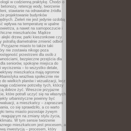
ologii w codzienną praktykę. Chodzi o
 betonozy, retencję wody, tworzenie
eleni, stawianie na odnawialne źródła
akże projektowanie budynków
dnych. Zieleń nie jest jedynie ozdobą
ść wpływa na temperaturę w upalne
powietrza, a nawet na samopoczucie i
chiczne mieszkańców. Mądrze
alejki drzew, parki kieszonkowe czy
y potrafią diametralnie zmienić odbiór
. Przyjazne miasto to także taki
óry nie zostawia nikogo poza
ostępność przestrzeni dla osób z
wnościami, bezpieczne przejścia dla
i dla seniorów, spokojne miejsca do
 wyciszenia – to wszystko detale,
spektywy mieszkańca mają ogromne
rbanistyka wrażliwa społecznie nie
 do wielkich planów i wizualizacji, lecz
wagę codzienne potrzeby tych, którzy
cą dobrze żyć. Wreszcie przyjazne
kie, które potrafi uczyć się na własnych
jekty urbanistyczne powinny być
waluacji, a mieszkańcy – zapraszani
nia, co się sprawdziło, a co warto
ięki temu miasto pozostaje żywym
 reagującym na zmiany stylu życia,
i klimatu. W tym sensie tworzenie
jaznego mieszkańcom jest procesem, a
ową inwestycją – procesem, który