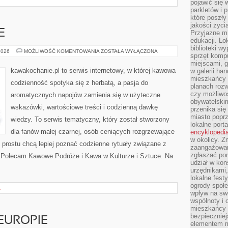
pojawić się 
parkletów i 
które poszły
jakości życia
E
Przyjazne mi
edukacji. Lo
biblioteki w
KAWA
2026
MOŻLIWOŚĆ KOMENTOWANIA
ZOSTAŁA WYŁĄCZONA
sprzęt kompu
A
ZDROWIE
miejscami, g
kawakochanie.pl to serwis internetowy, w której kawowa
w galerii ha
mieszkańcy m
codzienność spotyka się z herbatą, a pasja do
planach roz
czy możliwo
aromatycznych napojów zamienia się w użyteczne
obywatelski
wskazówki, wartościowe treści i codzienną dawkę
przenika się
miasto poprz
wiedzy. To serwis tematyczny, który został stworzony
lokalne port
dla fanów małej czarnej, osób ceniących rozgrzewające
encyklopedia
w okolicy. 
o prostu chcą lepiej poznać codzienne rytuały związane z
zaangażowan
zgłaszać po
 Polecam Kawowe Podróże i Kawa w Kulturze i Sztuce. Na
udział w kon
urzędnikami,
lokalne fest
ogrody społe
A
wpływ na swo
wspólnoty i 
mieszkańcy s
bezpieczniej
EUROPIE
elementem mi