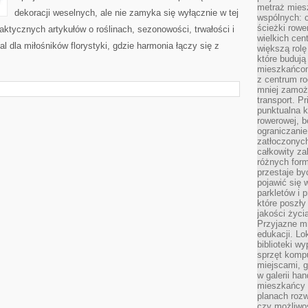
metraż miesz
dekoracji weselnych, ale nie zamyka się wyłącznie w tej
wspólnych: c
ścieżki rowe
aktycznych artykułów o roślinach, sezonowości, trwałości i
wielkich ce
 dla miłośników florystyki, gdzie harmonia łączy się z
większą rolę
które budują
mieszkańcom
z centrum ro
mniej zamoż
transport. P
punktualna k
rowerowej, 
ograniczani
zatłoczonych
całkowity za
różnych form
przestaje b
pojawić się 
parkletów i 
które poszły
jakości życia
Przyjazne mi
edukacji. Lo
biblioteki w
sprzęt kompu
miejscami, g
w galerii ha
mieszkańcy m
planach roz
czy możliwo