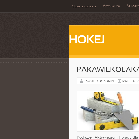
Archiwum
Autost
Strona główna
HOKEJ
PAKAWILKOLAK
POSTED BY ADMIN
KWI - 14 - 
Podróże i Aktywności i Porady dl