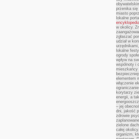
obywatelski
przenika się
miasto poprz
lokalne port
encyklopedia
w okolicy. 
zaangażowan
zgłaszać po
udział w kon
urzędnikami,
lokalne fest
ogrody społe
wpływ na swo
wspólnoty i 
mieszkańcy s
bezpieczniej
elementem mi
włączenie ek
ograniczanie
korytarzy zi
energii, a t
energooszczę
– jej obecno
dni, jakość 
zdrowie psy
zaplanowane 
zielone dach
całej okolicy
organizm, kt
nawiasem. D