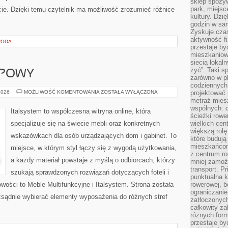
sklep spożyw
park, miejsc
e. Dzięki temu czytelnik ma możliwość zrozumieć różnice
kultury. Dzi
godzin w sam
Zyskuje czas
aktywność f
RODA
przestaje by
mieszkaniowe
siecią lokal
żyć”. Taki 
UPOWY
zarówno w pl
codziennych
PORADNIK
2026
MOŻLIWOŚĆ KOMENTOWANIA
ZOSTAŁA WYŁĄCZONA
projektować 
ZAKUPOWY
metraż miesz
wspólnych: c
Italsystem to współczesna witryna online, która
ścieżki rowe
specjalizuje się na świecie mebli oraz konkretnych
wielkich ce
większą rolę
wskazówkach dla osób urządzających dom i gabinet. To
które budują
mieszkańcom
miejsce, w którym styl łączy się z wygodą użytkowania,
z centrum ro
a każdy materiał powstaje z myślą o odbiorcach, którzy
mniej zamoż
transport. P
szukają sprawdzonych rozwiązań dotyczących foteli i
punktualna k
ości to Meble Multifunkcyjne i Italsystem. Strona została
rowerowej, 
ograniczani
ozsądnie wybierać elementy wyposażenia do różnych stref
zatłoczonych
całkowity za
różnych form
przestaje b