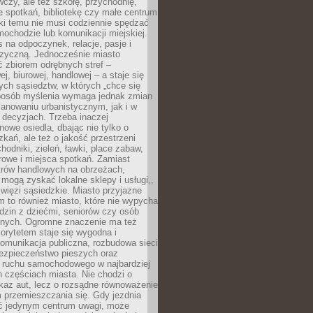
czy, ale też szkołę, przychodnię,
e spotkań, bibliotekę czy małe centrum
ęki temu nie musi codziennie spędzać
ochodzie lub komunikacji miejskiej.
 na odpoczynek, relacje, pasje i
izyczną. Jednocześnie miasto
ć zbiorem odrębnych stref –
j, biurowej, handlowej – a staje się
nych sąsiedztw, w których „chce się
sposób myślenia wymaga jednak zmian
anowaniu urbanistycznym, jak i w
 decyzjach. Trzeba inaczej
nowe osiedla, dbając nie tylko o
kań, ale też o jakość przestrzeni
hodniki, zieleń, ławki, place zabaw,
rowe i miejsca spotkań. Zamiast
ntrów handlowych na obrzeżach,
 mogą zyskać lokalne sklepy i usługi,,
 więzi sąsiedzkie. Miasto przyjazne
 to również miasto, które nie wypycha
dzin z dziećmi, seniorów czy osób
nych. Ogromne znaczenie ma też
riorytetem staje się wygodna i
omunikacja publiczna, rozbudowa sieci
bezpieczeństwo pieszych oraz
e ruchu samochodowego w najbardziej
 częściach miasta. Nie chodzi o
kaz aut, lecz o rozsądne równoważenie
 przemieszczania się. Gdy jezdnia
yć jedynym centrum uwagi, może