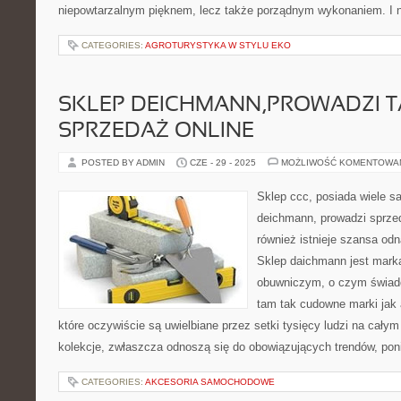
niepowtarzalnym pięknem, lecz także porządnym wykonaniem. I n
CATEGORIES:
AGROTURYSTYKA W STYLU EKO
SKLEP DEICHMANN,PROWADZI 
SPRZEDAŻ ONLINE
POSTED BY ADMIN
CZE - 29 - 2025
MOŻLIWOŚĆ KOMENTOWA
Sklep ccc, posiada wiele s
deichmann, prowadzi sprzed
również istnieje szansa odn
Sklep daichmann jest mark
obuwniczym, o czym świadc
tam tak cudowne marki jak ad
które oczywiście są uwielbiane przez setki tysięcy ludzi na cały
kolekcje, zwłaszcza odnoszą się do obowiązujących trendów, poni
CATEGORIES:
AKCESORIA SAMOCHODOWE