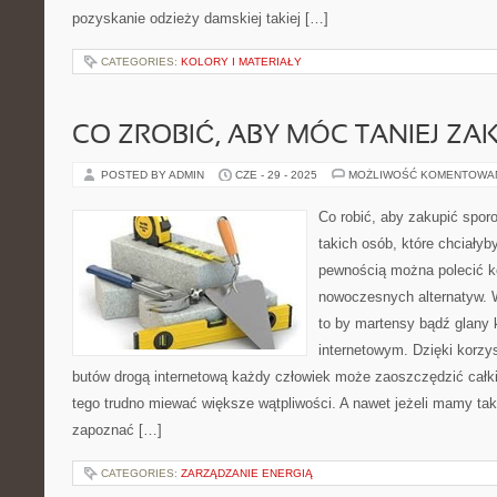
pozyskanie odzieży damskiej takiej […]
CATEGORIES:
KOLORY I MATERIAŁY
CO ZROBIĆ, ABY MÓC TANIEJ ZA
POSTED BY ADMIN
CZE - 29 - 2025
MOŻLIWOŚĆ KOMENTOWA
Co robić, aby zakupić spor
takich osób, które chciałyby
pewnością można polecić ko
nowoczesnych alternatyw.
to by martensy bądź glany 
internetowym. Dzięki korzy
butów drogą internetową każdy człowiek może zaoszczędzić całk
tego trudno miewać większe wątpliwości. A nawet jeżeli mamy ta
zapoznać […]
CATEGORIES:
ZARZĄDZANIE ENERGIĄ