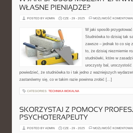
WŁASNE PIENIĄDZE?
POSTED BY ADMIN
CZE - 29 - 2025
MOŻLIWOŚĆ KOMENTOWA
W jaki sposób przygotować 
Studniówka to dzisiaj tak s
zawsze – jednak to co się z
to, że dzisiaj niezmiernie 
studniówki, które w zasadzi
uroczysty bal, uroczystość
powiedzieć, że studniówka to i tak jedno z ważniejszych wydarz
zastanówmy się, co w takim razie powinna zrobić […]
CATEGORIES:
TECHNIKA WOKALNA
SKORZYSTAJ Z POMOCY PROFE
PSYCHOTERAPEUTY
POSTED BY ADMIN
CZE - 29 - 2025
MOŻLIWOŚĆ KOMENTOWA