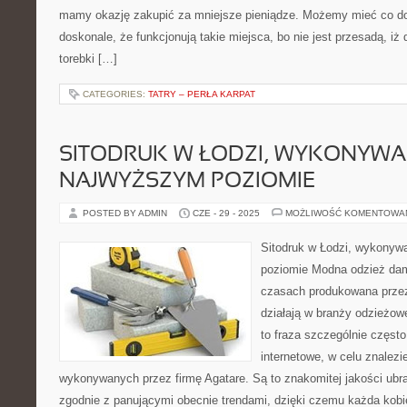
mamy okazję zakupić za mniejsze pieniądze. Możemy mieć co d
doskonale, że funkcjonują takie miejsca, bo nie jest przesadą, iż
torebki […]
CATEGORIES:
TATRY – PERŁA KARPAT
SITODRUK W ŁODZI, WYKONYWA
NAJWYŻSZYM POZIOMIE
POSTED BY ADMIN
CZE - 29 - 2025
MOŻLIWOŚĆ KOMENTOWA
Sitodruk w Łodzi, wykonyw
poziomie Modna odzież dam
czasach produkowana przez 
działają w branży odzieżow
to fraza szczególnie częst
internetowe, w celu znalezie
wykonywanych przez firmę Agatare. Są to znakomitej jakości ubr
zgodnie z panującymi obecnie trendami, dzięki czemu każda kobi