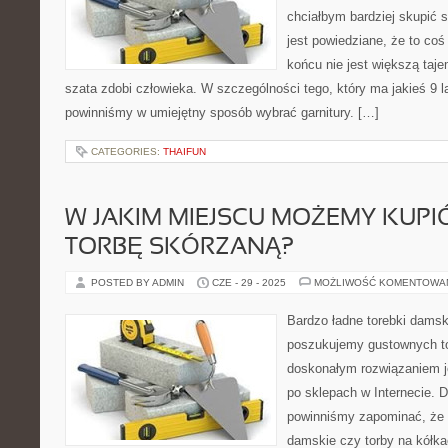
chciałbym bardziej skupić si
jest powiedziane, że to coś
końcu nie jest większą taje
szata zdobi człowieka. W szczególności tego, który ma jakieś 9 la
powinniśmy w umiejętny sposób wybrać garnitury. […]
CATEGORIES:
THAIFUN
W JAKIM MIEJSCU MOŻEMY KUPI
TORBĘ SKÓRZANĄ?
POSTED BY ADMIN
CZE - 29 - 2025
MOŻLIWOŚĆ KOMENTOWA
Bardzo ładne torebki damski
poszukujemy gustownych to
doskonałym rozwiązaniem je
po sklepach w Internecie. 
powinniśmy zapominać, że p
damskie czy torby na kółka