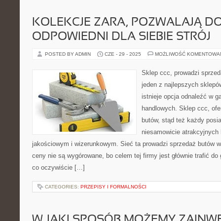
KOLEKCJE ZARA, POZWALAJĄ D
ODPOWIEDNI DLA SIEBIE STRÓJ
POSTED BY ADMIN
CZE - 29 - 2025
MOŻLIWOŚĆ KOMENTOWA
Sklep ccc, prowadzi sprzed
jeden z najlepszych sklepów
istnieje opcja odnaleźć w ga
handlowych. Sklep ccc, ofe
butów, stąd też każdy posi
niesamowicie atrakcyjnych
jakościowym i wizerunkowym. Sieć ta prowadzi sprzedaż butów wy
ceny nie są wygórowane, bo celem tej firmy jest głównie trafić do
co oczywiście […]
CATEGORIES:
PRZEPISY I FORMALNOŚCI
W JAKI SPOSÓB MOŻEMY ZAIN