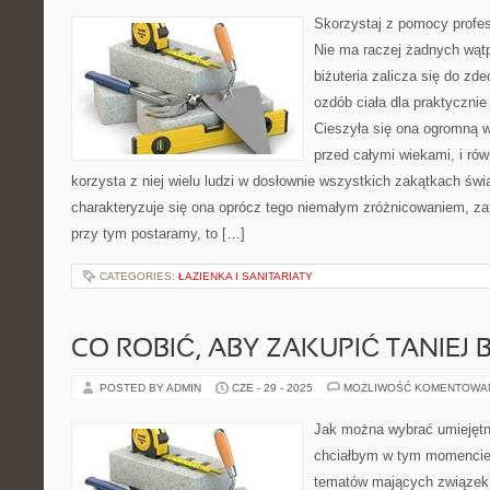
Skorzystaj z pomocy profe
Nie ma raczej żadnych wątp
biżuteria zalicza się do z
ozdób ciała dla praktyczni
Cieszyła się ona ogromną w
przed całymi wiekami, i ró
korzysta z niej wielu ludzi w dosłownie wszystkich zakątkach św
charakteryzuje się ona oprócz tego niemałym zróżnicowaniem, zate
przy tym postaramy, to […]
CATEGORIES:
ŁAZIENKA I SANITARIATY
CO ROBIĆ, ABY ZAKUPIĆ TANIEJ 
POSTED BY ADMIN
CZE - 29 - 2025
MOŻLIWOŚĆ KOMENTOWA
Jak można wybrać umiejętni
chciałbym w tym momencie
tematów mających związek 