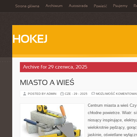
Archiwum
Autostrada
Psujemy
R
Strona główna
Powieść
HOKEJ
Archive for 29 czerwca, 2025
MIASTO A WIEŚ
POSTED BY ADMIN
CZE - 29 - 2025
MOŻLIWOŚĆ KOMENTOWA
Centrum miasta a wieś Czys
chłodne powietrze. Wiatr: 
niosący inspirujące, elektr
wielokrotnie pędzący, gorąc
jaskinie, oświetlane wyłącz