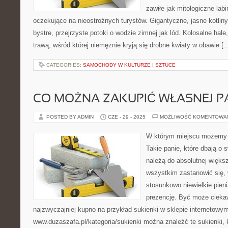
zawiłe jak mitologiczne labi
oczekujące na nieostrożnych turystów. Gigantyczne, jasne kotliny
bystre, przejrzyste potoki o wodzie zimnej jak lód. Kolosalne hale
trawą, wśród której niemężnie kryją się drobne kwiaty w obawie [
CATEGORIES:
SAMOCHODY W KULTURZE I SZTUCE
CO MOŻNA ZAKUPIĆ WŁASNEJ P
POSTED BY ADMIN
CZE - 29 - 2025
MOŻLIWOŚĆ KOMENTOWA
W którym miejscu możemy t
Takie panie, które dbają o
należą do absolutnej więks
wszystkim zastanowić się, 
stosunkowo niewielkie pien
prezencję. Być może ciek
najzwyczajniej kupno na przykład sukienki w sklepie internetow
www.duzaszafa.pl/kategoria/sukienki można znaleźć te sukienki, 