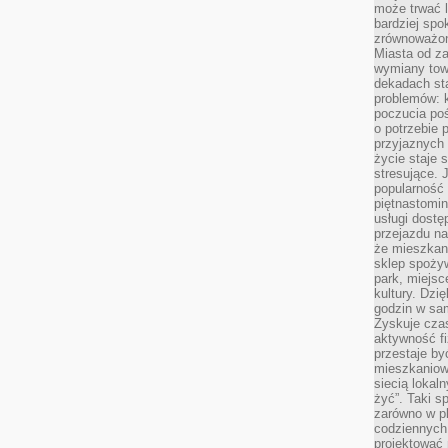
może trwać l
bardziej spo
zrównoważon
Miasta od z
wymiany towa
dekadach sta
problemów: 
poczucia poś
o potrzebie 
przyjaznych
życie staje 
stresujące. 
popularność 
piętnastomi
usługi dostę
przejazdu na
że mieszkani
sklep spożyw
park, miejsc
kultury. Dzi
godzin w sam
Zyskuje czas
aktywność f
przestaje by
mieszkaniowe
siecią lokal
żyć”. Taki 
zarówno w pl
codziennych
projektować 