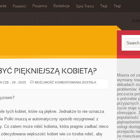
rada
Psujemy
Redakcja
Tagi
Tagi
Powieść
Spis Treści
SUB
BYĆ PIĘKNIEJSZĄ KOBIETĄ?
Miasta od z
wymiany towa
CO
 CZE - 29 - 2025
MOŻLIWOŚĆ KOMENTOWANIA
ZOSTAŁA
dekadach sta
ZROBIĆ,
problemów: 
ABY
BYĆ
poczucia poś
PIĘKNIEJSZĄ
czyznom?
o potrzebie 
KOBIETĄ?
przyjaznych
życie staje 
e tych kobiet, które są piękne. Jednakże to nie oznacza
stresujące. 
popularność 
ecie Polki muszą w automatyczny sposób rezygnować z
piętnastomi
. Co zatem może robić kobieta, która pragnie zadbać nieco
usługi dostę
przejazdu na
 zdecydowana większość kobiet wie co trzeba robić, aby
że mieszkani