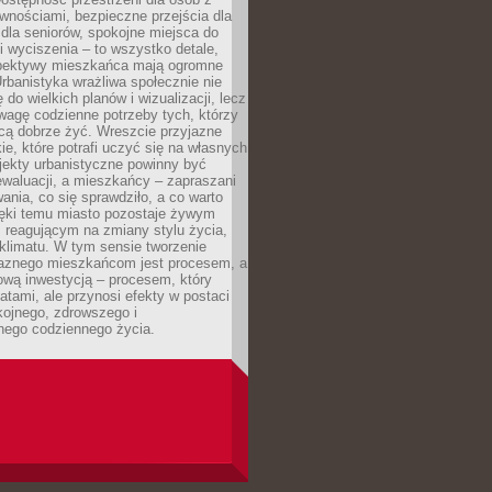
wnościami, bezpieczne przejścia dla
i dla seniorów, spokojne miejsca do
 wyciszenia – to wszystko detale,
spektywy mieszkańca mają ogromne
rbanistyka wrażliwa społecznie nie
 do wielkich planów i wizualizacji, lecz
wagę codzienne potrzeby tych, którzy
cą dobrze żyć. Wreszcie przyjazne
kie, które potrafi uczyć się na własnych
jekty urbanistyczne powinny być
waluacji, a mieszkańcy – zapraszani
nia, co się sprawdziło, a co warto
ięki temu miasto pozostaje żywym
 reagującym na zmiany stylu życia,
i klimatu. W tym sensie tworzenie
jaznego mieszkańcom jest procesem, a
ową inwestycją – procesem, który
atami, ale przynosi efekty w postaci
kojnego, zdrowszego i
ego codziennego życia.