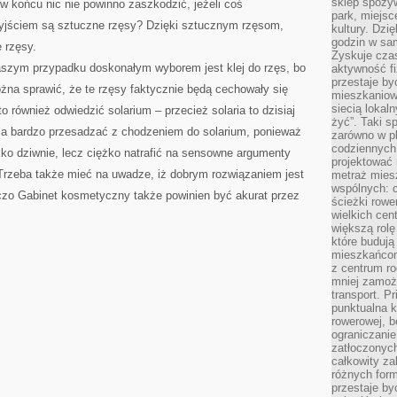
sklep spożyw
 w końcu nic nie powinno zaszkodzić, jeżeli coś
park, miejsc
ściem są sztuczne rzęsy? Dzięki sztucznym rzęsom,
kultury. Dzi
godzin w sam
 rzęsy.
Zyskuje czas
szym przypadku doskonałym wyborem jest klej do rzęs, bo
aktywność f
przestaje by
żna sprawić, że te rzęsy faktycznie będą cechowały się
mieszkaniowe
siecią lokal
również odwiedzić solarium – przecież solaria to dzisiaj
żyć”. Taki 
za bardzo przesadzać z chodzeniem do solarium, ponieważ
zarówno w pl
codziennych
ekko dziwnie, lecz ciężko natrafić na sensowne argumenty
projektować 
 Trzeba także mieć na uwadze, iż dobrym rozwiązaniem jest
metraż miesz
wspólnych: c
iczo Gabinet kosmetyczny także powinien być akurat przez
ścieżki rowe
wielkich ce
większą rolę
które budują
mieszkańcom
z centrum ro
mniej zamoż
transport. P
punktualna k
rowerowej, 
ograniczani
zatłoczonych
całkowity za
różnych form
przestaje b