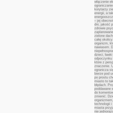
włączenie ek
ograniczanie
korytarzy zi
energii, a t
energooszczę
– jej obecno
dni, jakość 
zdrowie psy
zaplanowane 
zielone dach
całej okolicy
organizm, kt
nawiasem. D
niepełnospra
dzieci, ławk
odpoczynku i
które z per
znaczenie. U
ogranicza się
bierze pod u
po prostu ch
miasto to ta
błędach. Pro
poddawane e
do komentowa
zmienić. Dz
organizmem,
technologii 
miasta przy
nie jednoraz