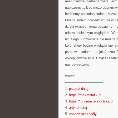
mieć bardziej zadbaną twarz, lecz
napiszemy… Być może dobrym wyj
będziemy posiadały ładne, dłuższe
Można śmiało powiedzieć, że w na
dzięki właśnie niemu będziemy mo
odpowiedniejszym wyglądem. Warto 
nic złego. Oczywiście nie można 
kolor skóry będzie wyglądał się l
przeciw solarium – co jakiś czas.
wydepilowanie brwi. Czyli zasadn
nas odwiedzony!
źródło:
———————————
1.
przejdź dalej
2.
https://makmetalik.pl
3.
https://johnmasters-polska.pl
4.
artykuł tutaj
5.
zobacz szczegóły