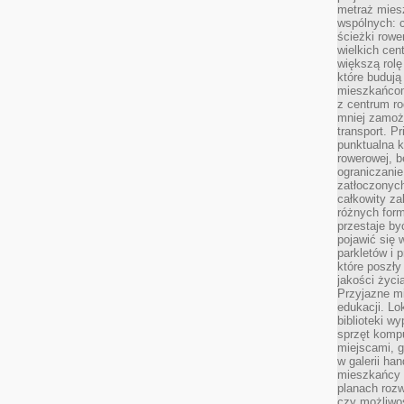
metraż miesz
wspólnych: c
ścieżki rowe
wielkich ce
większą rolę
które budują
mieszkańcom
z centrum ro
mniej zamoż
transport. P
punktualna k
rowerowej, 
ograniczani
zatłoczonych
całkowity za
różnych form
przestaje b
pojawić się 
parkletów i 
które poszły
jakości życia
Przyjazne mi
edukacji. Lo
biblioteki w
sprzęt kompu
miejscami, g
w galerii ha
mieszkańcy m
planach roz
czy możliwo