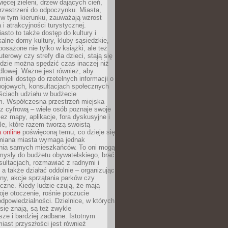
więcej zieleni, drzew dających cień,
przestrzeni do odpoczynku. Miasta,
 w tym kierunku, zauważają wzrost
 i atrakcyjności turystycznej.
asto to także dostęp do kultury i
kalne domy kultury, kluby sąsiedzkie,
yposażone nie tylko w książki, ale też
terowy czy strefy dla dzieci, stają się
dzie można spędzić czas inaczej niż
ndlowej. Ważne jest również, aby
ieli dostęp do rzetelnych informacji o
wojowych, konsultacjach społecznych
ściach udziału w budżecie
m. Współczesna przestrzeń miejska
 z cyfrową – wiele osób poznaje swoje
ez mapy, aplikacje, fora dyskusyjne i
ale, które razem tworzą swoistą
 online
poświęconą temu, co dzieje się
Zmiana miasta wymaga jednak
ia samych mieszkańców. To oni mogą
mysły do budżetu obywatelskiego, brać
sultacjach, rozmawiać z radnymi i
 a także działać oddolnie – organizując
yny, akcje sprzątania parków czy
czne. Kiedy ludzie czują, że mają
je otoczenie, rośnie poczucie
odpowiedzialności. Dzielnice, w których
ię znają, są też zwykle
sze i bardziej zadbane. Istotnym
ast przyszłości jest również