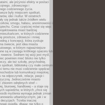
atami, ale przynosi efekty w postaci
kojnego, zdrowszego i
ego codziennego życia.
awsze były miejscem spotkań,
rów, idei i kultur. W ostatnich
ły się jednak także źródłem wielu
korków, smogu, hałasu, anonimowości i
piechu. Coraz częściej mówi się więc
projektowania miast bardziej
 mieszkańcom, w których codzienne
się prostsze, zdrowsze i mniej
Jedną z koncepcji, która zyskuje
na świecie, jest idea miasta
nutowego, w którym najważniejsze
pne są w zasięgu krótkiego spaceru lub
 rowerze. Sednem tej wizji jest myśl,
ec powinien mieć blisko nie tylko
czy, ale też szkołę, przychodnię,
e spotkań, bibliotekę czy małe centrum
ęki temu nie musi codziennie spędzać
ochodzie lub komunikacji miejskiej.
 na odpoczynek, relacje, pasje i
izyczną. Jednocześnie miasto
ć zbiorem odrębnych stref –
j, biurowej, handlowej – a staje się
nych sąsiedztw, w których „chce się
sposób myślenia wymaga jednak zmian
anowaniu urbanistycznym, jak i w
 decyzjach. Trzeba inaczej
nowe osiedla, dbając nie tylko o