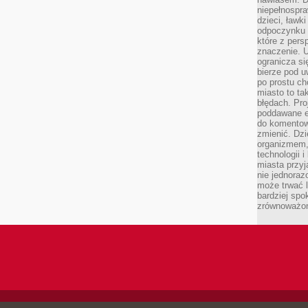
niepełnospra
dzieci, ławk
odpoczynku i
które z per
znaczenie. U
ogranicza się
bierze pod u
po prostu ch
miasto to ta
błędach. Pro
poddawane e
do komentowa
zmienić. Dz
organizmem,
technologii 
miasta przy
nie jednoraz
może trwać l
bardziej spo
zrównoważon