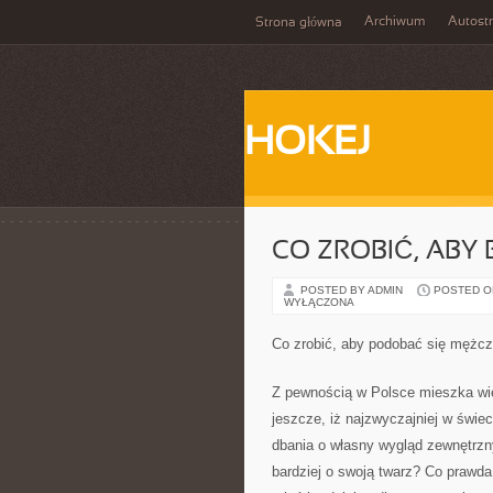
Archiwum
Autost
Strona główna
HOKEJ
CO ZROBIĆ, ABY 
POSTED BY ADMIN
POSTED ON
WYŁĄCZONA
Co zrobić, aby podobać się męż
Z pewnością w Polsce mieszka wiel
jeszcze, iż najzwyczajniej w świ
dbania o własny wygląd zewnętrzny
bardziej o swoją twarz? Co prawda