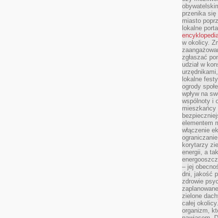
obywatelski
przenika się
miasto poprz
lokalne port
encyklopedia
w okolicy. 
zaangażowan
zgłaszać po
udział w kon
urzędnikami,
lokalne fest
ogrody społe
wpływ na swo
wspólnoty i 
mieszkańcy s
bezpieczniej
elementem mi
włączenie ek
ograniczanie
korytarzy zi
energii, a t
energooszczę
– jej obecno
dni, jakość 
zdrowie psy
zaplanowane 
zielone dach
całej okolicy
organizm, kt
nawiasem. D