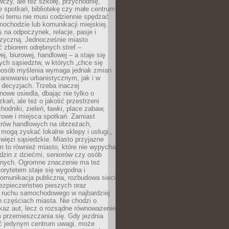
czy, ale też szkołę, przychodnię,
e spotkań, bibliotekę czy małe centrum
ęki temu nie musi codziennie spędzać
ochodzie lub komunikacji miejskiej.
 na odpoczynek, relacje, pasje i
izyczną. Jednocześnie miasto
ć zbiorem odrębnych stref –
j, biurowej, handlowej – a staje się
nych sąsiedztw, w których „chce się
sposób myślenia wymaga jednak zmian
anowaniu urbanistycznym, jak i w
 decyzjach. Trzeba inaczej
nowe osiedla, dbając nie tylko o
kań, ale też o jakość przestrzeni
hodniki, zieleń, ławki, place zabaw,
rowe i miejsca spotkań. Zamiast
ntrów handlowych na obrzeżach,
 mogą zyskać lokalne sklepy i usługi,,
 więzi sąsiedzkie. Miasto przyjazne
 to również miasto, które nie wypycha
dzin z dziećmi, seniorów czy osób
nych. Ogromne znaczenie ma też
riorytetem staje się wygodna i
omunikacja publiczna, rozbudowa sieci
bezpieczeństwo pieszych oraz
e ruchu samochodowego w najbardziej
 częściach miasta. Nie chodzi o
kaz aut, lecz o rozsądne równoważenie
 przemieszczania się. Gdy jezdnia
yć jedynym centrum uwagi, może