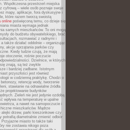
m. Współczesna przestrzeń miejska
 z cyfrową – wiele osób poznaje swoje
ez mapy, aplikacje, fora dyskusyjne i
ale, które razem tworzą swoistą
 online
poświęconą temu, co dzieje się
Zmiana miasta wymaga jednak
ia samych mieszkańców. To oni mogą
mysły do budżetu obywatelskiego, brać
sultacjach, rozmawiać z radnymi i
 a także działać oddolnie – organizując
yny, akcje sprzątania parków czy
czne. Kiedy ludzie czują, że mają
je otoczenie, rośnie poczucie
odpowiedzialności. Dzielnice, w których
ię znają, są też zwykle
sze i bardziej zadbane. Istotnym
ast przyszłości jest również
ologii w codzienną praktykę. Chodzi o
 betonozy, retencję wody, tworzenie
eleni, stawianie na odnawialne źródła
akże projektowanie budynków
dnych. Zieleń nie jest jedynie ozdobą
ść wpływa na temperaturę w upalne
powietrza, a nawet na samopoczucie i
chiczne mieszkańców. Mądrze
alejki drzew, parki kieszonkowe czy
y potrafią diametralnie zmienić odbiór
. Przyjazne miasto to także taki
óry nie zostawia nikogo poza
ostępność przestrzeni dla osób z