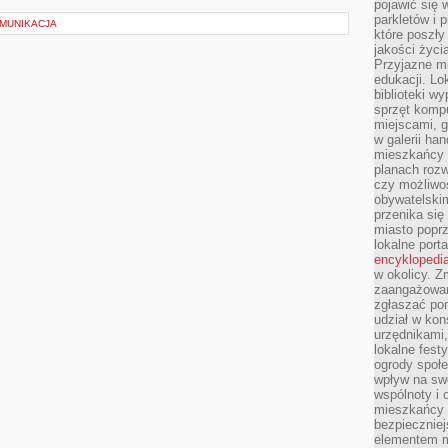
pojawić się 
parkletów i 
MUNIKACJA
które poszły
jakości życia
Przyjazne mi
edukacji. Lo
biblioteki w
sprzęt kompu
miejscami, g
w galerii ha
mieszkańcy m
planach roz
czy możliwo
obywatelski
przenika się
miasto poprz
lokalne port
encyklopedia
w okolicy. 
zaangażowan
zgłaszać po
udział w kon
urzędnikami,
lokalne fest
ogrody społe
wpływ na swo
wspólnoty i 
mieszkańcy s
bezpieczniej
elementem mi