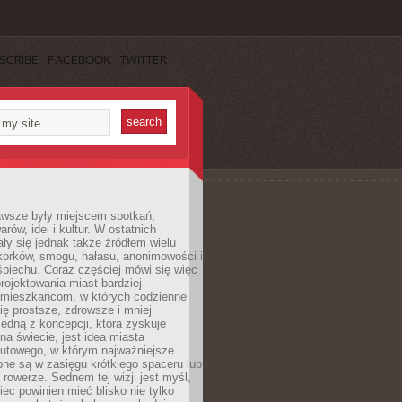
SCRIBE
FACEBOOK
TWITTER
awsze były miejscem spotkań,
rów, idei i kultur. W ostatnich
ły się jednak także źródłem wielu
korków, smogu, hałasu, anonimowości i
piechu. Coraz częściej mówi się więc
projektowania miast bardziej
 mieszkańcom, w których codzienne
się prostsze, zdrowsze i mniej
Jedną z koncepcji, która zyskuje
na świecie, jest idea miasta
nutowego, w którym najważniejsze
pne są w zasięgu krótkiego spaceru lub
 rowerze. Sednem tej wizji jest myśl,
ec powinien mieć blisko nie tylko