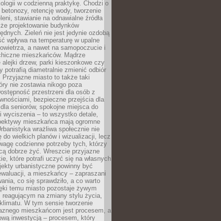
ologii w codzienną praktykę. Chodzi o
 betonozy, retencję wody, tworzenie
eleni, stawianie na odnawialne źródła
akże projektowanie budynków
dnych. Zieleń nie jest jedynie ozdobą
ść wpływa na temperaturę w upalne
powietrza, a nawet na samopoczucie i
chiczne mieszkańców. Mądrze
alejki drzew, parki kieszonkowe czy
y potrafią diametralnie zmienić odbiór
. Przyjazne miasto to także taki
óry nie zostawia nikogo poza
ostępność przestrzeni dla osób z
wnościami, bezpieczne przejścia dla
i dla seniorów, spokojne miejsca do
 wyciszenia – to wszystko detale,
spektywy mieszkańca mają ogromne
rbanistyka wrażliwa społecznie nie
 do wielkich planów i wizualizacji, lecz
wagę codzienne potrzeby tych, którzy
cą dobrze żyć. Wreszcie przyjazne
kie, które potrafi uczyć się na własnych
jekty urbanistyczne powinny być
waluacji, a mieszkańcy – zapraszani
nia, co się sprawdziło, a co warto
ięki temu miasto pozostaje żywym
 reagującym na zmiany stylu życia,
i klimatu. W tym sensie tworzenie
jaznego mieszkańcom jest procesem, a
ową inwestycją – procesem, który