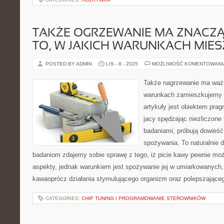
TAKŻE OGRZEWANIE MA ZNACZ
TO, W JAKICH WARUNKACH MIE
POSTED BY ADMIN
LIS - 8 - 2025
MOŻLIWOŚĆ KOMENTOWAN
Także nagrzewanie ma ważn
warunkach zamieszkujemy K
artykuły jest obiektem prag
jacy spędzając niezliczone i
badaniami, próbują dowieść
spożywania. To naturalnie d
badaniom zdajemy sobie sprawę z tego, iż picie kawy pewnie mo
aspekty, jednak warunkiem jest spożywanie jej w umiarkowanych,
kawaoprócz działania stymulującego organizm oraz polepszające
CATEGORIES:
CHIP TUNING I PROGRAMOWANIE STEROWNIKÓW