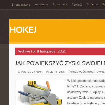
Archiwum
Autostrada
Psujemy
R
Strona główna
Powieść
HOKEJ
Archive for 8 listopada, 2025
JAK POWIĘKSZYĆ ZYSKI SWOJEJ 
POSTED BY ADMIN
LIS - 8 - 2025
MOŻLIWOŚĆ KOMENTOWAN
W jaki sposób tak naprawd
firmę? 1. Zobacz, co polec
najnowszy wpis 3. wpisy 4.
artykuly Zysk to na pewno 
każdego przedsiębiorcy. Je