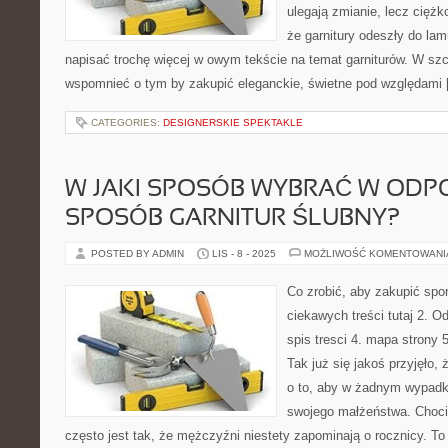
ulegają zmianie, lecz cięż
że garnitury odeszły do lam
napisać trochę więcej w owym tekście na temat garniturów. W sz
wspomnieć o tym by zakupić eleganckie, świetne pod względami
CATEGORIES:
DESIGNERSKIE SPEKTAKLE
W JAKI SPOSÓB WYBRAĆ W ODP
SPOSÓB GARNITUR ŚLUBNY?
POSTED BY ADMIN
LIS - 8 - 2025
MOŻLIWOŚĆ KOMENTOWAN
Co zrobić, aby zakupić sporo
ciekawych treści tutaj 2. Od
spis tresci 4. mapa strony 
Tak już się jakoś przyjęło
o to, aby w żadnym wypadk
swojego małżeństwa. Choci
często jest tak, że mężczyźni niestety zapominają o rocznicy. 