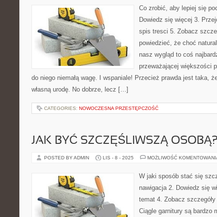
Co zrobić, aby lepiej się po
Dowiedz się więcej 3. Przej
spis tresci 5. Zobacz szcz
powiedzieć, że choć natural
nasz wygląd to coś najbardz
przeważającej większości 
do niego niemałą wagę. I wspaniale! Przecież prawda jest taka, że
własną urodę. No dobrze, lecz […]
CATEGORIES:
NOWOCZESNA PRZESTĘPCZOŚĆ
JAK BYĆ SZCZĘŚLIWSZĄ OSOBĄ
POSTED BY ADMIN
LIS - 8 - 2025
MOŻLIWOŚĆ KOMENTOWAN
W jaki sposób stać się szc
nawigacja 2. Dowiedz się wi
temat 4. Zobacz szczegóły 
Ciągle garnitury są bardzo 