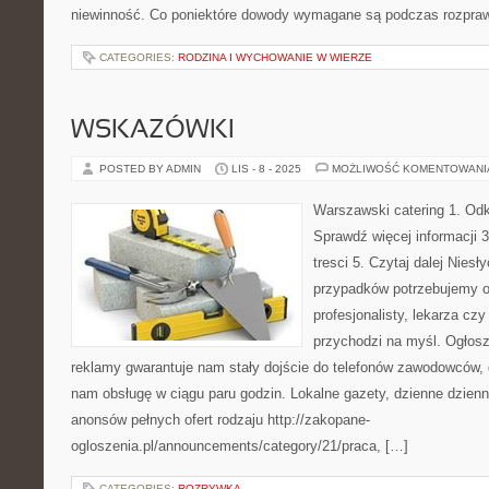
niewinność. Co poniektóre dowody wymagane są podczas rozpra
CATEGORIES:
RODZINA I WYCHOWANIE W WIERZE
WSKAZÓWKI
POSTED BY ADMIN
LIS - 8 - 2025
MOŻLIWOŚĆ KOMENTOWAN
Warszawski catering 1. Odk
Sprawdź więcej informacji 3
tresci 5. Czytaj dalej Nies
przypadków potrzebujemy 
profesjonalisty, lekarza cz
przychodzi na myśl. Ogłosz
reklamy gwarantuje nam stały dojście do telefonów zawodowców
nam obsługę w ciągu paru godzin. Lokalne gazety, dzienne dzienn
anonsów pełnych ofert rodzaju http://zakopane-
ogloszenia.pl/announcements/category/21/praca, […]
CATEGORIES:
ROZRYWKA