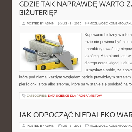
GDZIE TAK NAPRAWDĘ WARTO Z
BIŻUTERIĘ?
POSTED BY ADMIN
LIS - 8 - 2025
MOŻLIWOŚĆ KOMENTOWAN
Kupowanie bielizny w inter
razie nie powinna być nies
charakteryzować się niepow
jakością. A to akurat jest 
dlatego coraz więcej ludzi 
uzmysławia sobie, że spokojn
która pod niemal każdym względem będzie prawdziwym strzałem 
pierścionki złote albo srebrne, które są w stanie się podobać najr
CATEGORIES:
DATA SCIENCE DLA PROGRAMISTÓW
JAK ODPOCZĄĆ NIEDALEKO WA
POSTED BY ADMIN
LIS - 8 - 2025
MOŻLIWOŚĆ KOMENTOWAN