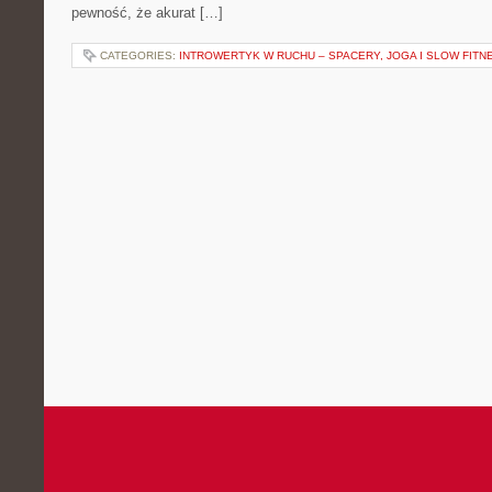
pewność, że akurat […]
CATEGORIES:
INTROWERTYK W RUCHU – SPACERY, JOGA I SLOW FITN