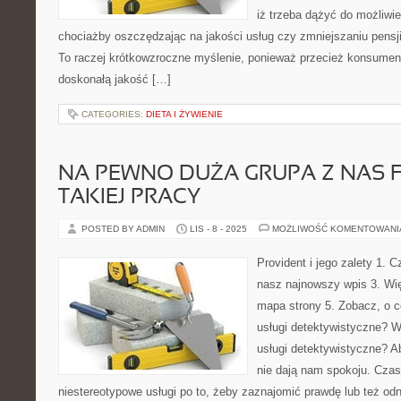
iż trzeba dążyć do możliwi
chociażby oszczędzając na jakości usług czy zmniejszaniu pensj
To raczej krótkowzroczne myślenie, ponieważ przecież konsumenc
doskonałą jakość […]
CATEGORIES:
DIETA I ŻYWIENIE
NA PEWNO DUŻA GRUPA Z NAS F
TAKIEJ PRACY
POSTED BY ADMIN
LIS - 8 - 2025
MOŻLIWOŚĆ KOMENTOWAN
Provident i jego zalety 1. C
nasz najnowszy wpis 3. Więc
mapa strony 5. Zobacz, o c
usługi detektywistyczne? W
usługi detektywistyczne? Ab
nie dają nam spokoju. Czas
niestereotypowe usługi po to, żeby zaznajomić prawdę lub też o