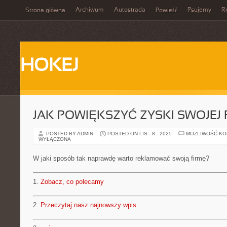
Archiwum
Autostrada
Psujemy
R
Strona główna
Powieść
HOKEJ
JAK POWIĘKSZYĆ ZYSKI SWOJEJ 
POSTED BY ADMIN
POSTED ON LIS - 8 - 2025
MOŻLIWOŚĆ K
WYŁĄCZONA
W jaki sposób tak naprawdę warto reklamować swoją firmę?
1.
Zobacz, co polecamy
2.
Przeczytaj nasz najnowszy wpis