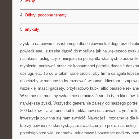
3.
wpisy
4.
Odkryj podobne tematy
5.
artykuly
Zysk to na pewno coś istotnego dla dosłownie każdego przedsiębi
powiedziane, iż trzeba dążyć do możliwie jak największego zysk
na jakości usług czy zmniejszaniu pensji dla własnych pracownik
myślenie, ponieważ przecież konsumenci potrafią docenić doskon
obsługi, etc. To co w takim razie zrobić, aby firma osiągała lep
chociażby w rachubę to by rozdawać własnym klientom – zapewne
wszelkiej maści gadżety, przykładowo kubki albo parasole reklam
W sumie nie musimy wyłącznie ograniczać się do tych klientów, k
największe zyski. Wszystko generalnie zależy od naszego portf
200 kubków – a w końcu kubki reklamowe są zawsze czymś mile 
inwestycja powinna się nam zwrócić. Nawet jeśli rozdamy je dla 
którzy pewnie nie skorzystają ze świadczonych przez nas usług. 
przedsiębiorca wie, że torebki reklamowe i pozostałe gadżety pr