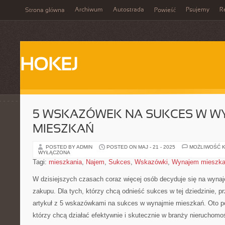
Archiwum
Autostrada
Psujemy
R
Strona główna
Powieść
HOKEJ
5 WSKAZÓWEK NA SUKCES W W
MIESZKAŃ
POSTED BY ADMIN
POSTED ON MAJ - 21 - 2025
MOŻLIWOŚĆ 
WYŁĄCZONA
Tagi:
mieszkania
,
Najem
,
Sukces
,
Wskazówki
,
Wynajem mieszk
W dzisiejszych czasach‌ coraz więcej ⁢osób decyduje ​się​ na wyna
zakupu.‌ Dla tych, ‍którzy chcą‌ odnieść sukces w tej‍ dziedzinie,⁢ 
artykuł z 5 wskazówkami ​na sukces ‌w wynajmie​ mieszkań.⁤ Oto po
którzy chcą działać efektywnie ​i skutecznie w branży ⁤nieruchomo