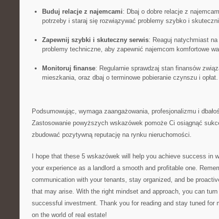
Buduj relacje z‍ najemcami
: Dbaj o dobre relacje z najemcami
potrzeby i ​staraj się rozwiązywać problemy⁣ szybko i skuteczni
Zapewnij szybki i skuteczny serwis
: Reaguj⁣ natychmiast na
problemy techniczne,⁤ aby zapewnić⁢ najemcom komfortowe wa
Monitoruj​ finanse
:‍ Regularnie sprawdzaj stan finansów zwi
mieszkania, oraz dbaj ​o‍ terminowe pobieranie czynszu i‍ opłat.
Podsumowując,‍ wymaga⁢ zaangażowania, profesjonalizmu i dbałoś
⁤Zastosowanie powyższych wskazówek pomoże Ci osiągnąć sukce
zbudować pozytywną ⁤reputację na rynku ⁣nieruchomości.
I hope ‌that these 5 ⁢wskazówek will help you achieve success i
your‍ experience as a landlord​ a‍ smooth and profitable‌ one. Remem
communication with your tenants, stay organized, and be proactiv
that may arise. With the ‌right mindset and ‌approach, ⁢you can turn y
successful investment. Thank ‍you ⁣for reading and stay tuned for m
​on the world of real ⁢estate!