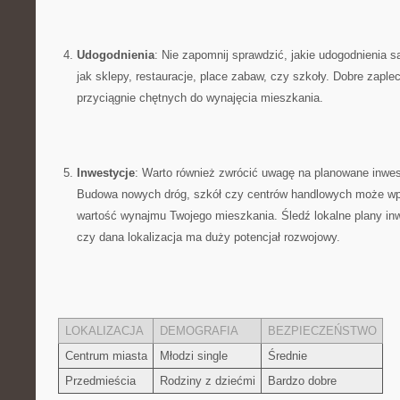
Udogodnienia
: Nie zapomnij sprawdzić, jakie udogodnienia ​s
jak sklepy, restauracje, place zabaw, ‌czy szkoły. Dobre ​zaple
przyciągnie chętnych do wynajęcia mieszkania.
Inwestycje
: Warto również zwrócić uwagę ​na planowane inwes
Budowa nowych dróg, ​szkół czy centrów handlowych może wp
wartość wynajmu Twojego ⁢mieszkania.​ Śledź ⁢lokalne⁤ plany ⁣i
czy dana lokalizacja ‌ma duży potencjał rozwojowy. ​
LOKALIZACJA
DEMOGRAFIA
BEZPIECZEŃSTWO
Centrum miasta
Młodzi‌ single
Średnie
Przedmieścia
Rodziny ‌z dziećmi
Bardzo dobre