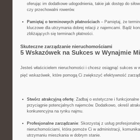
oferując im dodatkowe udogodnienia, takie jak dostęp do ⁣siłow
⁢czy przechowalni​ rowerów.
Pamiętaj o terminowych płatnościach
– Pamiętaj, że termin
⁤kluczowe dla utrzymania dobrej relacji⁢ z najemcami.​ Bądź k
zbliżających ‌się terminach płatności.
Skuteczne zarządzanie nieruchomościami
5⁤ Wskazówek na Sukces w ‍Wynajmie⁢ M
Jesteś właścicielem ⁤nieruchomości i chcesz‌ osiągnąć sukces⁣ 
⁤pięć wskazówek, które pomogą Ci zwiększyć ⁣efektywność zarząd
Stwórz atrakcyjną ofertę
: Zadbaj o ‍estetyczne i funkcjonaln
przyciągnie ​potencjalnych ⁣najemców. Dodatkowo,‍ określ atrak
konkurencyjna‍ na⁢ rynku najmu.
Profesjonalne zarządzanie
: Skorzystaj z usług profesjonalne
nieruchomościami, która pomoże Ci ⁣w ‍administracji, komunik
utrzymaniu mieszkania w dobrym⁤ stanie.