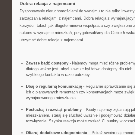
Dobra⁤ relacja z ​najemcami
Dysponowanie nieruchomościami do wynajmu to nie tylko ⁢inwestycj
zarządzania relacjami z najemcami. Dobra relacja z⁣ wynajmującym
korzyści, takich jak długoterminowa współpraca czy zwiększone 
sukces w ‌wynajmie mieszkań, przygotowaliśmy dla‌ Ciebie 5 wska
utrzymać dobre relacje z​ najemcami.
Zawsze⁣ bądź dostępny
‍- Najemcy⁣ mogą ​mieć różne proble
dlatego ważne jest, abyś zawsze był łatwo‍ dostępny dla nich.
szybkiego kontaktu⁣ w razie ‌potrzeby.
Dbaj o regularną komunikację
-⁣ Regularne sprawdzanie ‍się
ich o ⁣planowanych remontach czy konserwacjach⁢ może zwięk
wynajmowanego mieszkania.
Posłuchaj​ i rozwiąż​ problemy
– Kiedy​ najemcy zgłaszają‌ j
mieszkaniem, staraj się słuchać​ uważnie⁢ i podejmować działa
rozwiązanie. Szybka reakcja może zyskać​ Ci‍ punkty w ocza
Ofiaruj dodatkowe udogodnienia
– Pokaż swoim ‌najemcom, 