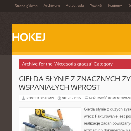
Archiwum
Autostrada
Psujemy
R
Strona główna
Powieść
HOKEJ
Archive for the ‘Akcesoria gracza’ Category
GIEŁDA SŁYNIE Z ZNACZNYCH 
WSPANIAŁYCH WPROST
POSTED BY ADMIN
SIE - 8 - 2025
MOŻLIWOŚĆ KOMENTOWAN
Giełda słynie z dużych zy
wręcz Fakturowanie jest po
realizację zadań powiązan
rozmaitych dokumentów ks