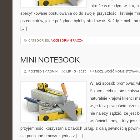
jako że w młodym wieku, ni
specyfikowane postulowania co do swojej przyszłości. Istnieje m
przedmiotów, jakie pożądane byłoby studiować. Każdy z nich ma s
[…]
CATEGORIES:
AKCESORIA GRACZA
MINI NOTEBOOK
POSTED BY ADMIN
LIP - 5 - 2025
MOŻLIWOŚĆ KOMENTOWAN
W jaki sposób promować w
Polsce cechuje się relaty
naturalnie krajowi klienci 
więc to z pewnością przeszk
nie należy sądzić, że jest 
właściciel firmy, który jesz
przyjemności korzystania z takich usług, z całą pewnością powin
nie podpisać umowy z jedną z […]