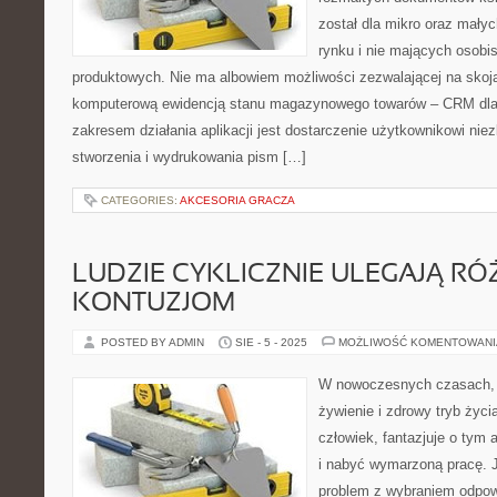
został dla mikro oraz małyc
rynku i nie mających osob
produktowych. Nie ma albowiem możliwości zezwalającej na skoj
komputerową ewidencją stanu magazynowego towarów – CRM dla
zakresem działania aplikacji jest dostarczenie użytkownikowi ni
stworzenia i wydrukowania pism […]
CATEGORIES:
AKCESORIA GRACZA
LUDZIE CYKLICZNIE ULEGAJĄ R
KONTUZJOM
POSTED BY ADMIN
SIE - 5 - 2025
MOŻLIWOŚĆ KOMENTOWAN
W nowoczesnych czasach, 
żywienie i zdrowy tryb życ
człowiek, fantazjuje o tym 
i nabyć wymarzoną pracę. 
problem z wybraniem odpow