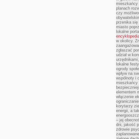
mieszkańcy m
planach roz
czy możliwo
obywatelski
przenika się
miasto poprz
lokalne port
encyklopedia
w okolicy. 
zaangażowan
zgłaszać po
udział w kon
urzędnikami,
lokalne fest
ogrody społe
wpływ na swo
wspólnoty i 
mieszkańcy s
bezpieczniej
elementem mi
włączenie ek
ograniczanie
korytarzy zi
energii, a t
energooszczę
– jej obecno
dni, jakość 
zdrowie psy
zaplanowane 
zielone dach