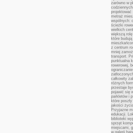
zarówno w pl
codziennych
projektować 
metraż miesz
wspólnych: c
ścieżki rowe
wielkich ce
większą rolę
które budują
mieszkańcom
z centrum ro
mniej zamoż
transport. P
punktualna k
rowerowej, 
ograniczani
zatłoczonych
całkowity za
różnych form
przestaje b
pojawić się 
parkletów i 
które poszły
jakości życia
Przyjazne mi
edukacji. Lo
biblioteki w
sprzęt kompu
miejscami, g
w galerii ha