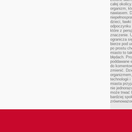
całej okolicy
organizm, kt
nawiasem. D
niepełnospra
dzieci, ławk
odpoczynku i
które z per
znaczenie. U
ogranicza się
bierze pod u
po prostu ch
miasto to ta
błędach. Pro
poddawane e
do komentowa
zmienić. Dz
organizmem,
technologii 
miasta przy
nie jednoraz
może trwać l
bardziej spo
zrównoważon