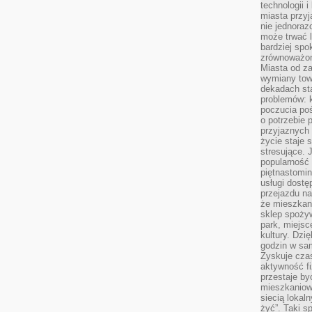
technologii 
miasta przy
nie jednoraz
może trwać l
bardziej spo
zrównoważon
Miasta od z
wymiany towa
dekadach sta
problemów: 
poczucia poś
o potrzebie 
przyjaznych
życie staje 
stresujące. 
popularność 
piętnastomi
usługi dostę
przejazdu na
że mieszkani
sklep spożyw
park, miejsc
kultury. Dzi
godzin w sam
Zyskuje czas
aktywność f
przestaje by
mieszkaniowe
siecią lokal
żyć”. Taki 