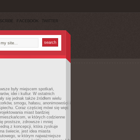
SCRIBE
FACEBOOK
TWITTER
awsze były miejscem spotkań,
rów, idei i kultur. W ostatnich
ły się jednak także źródłem wielu
korków, smogu, hałasu, anonimowości i
piechu. Coraz częściej mówi się więc
projektowania miast bardziej
 mieszkańcom, w których codzienne
się prostsze, zdrowsze i mniej
Jedną z koncepcji, która zyskuje
na świecie, jest idea miasta
nutowego, w którym najważniejsze