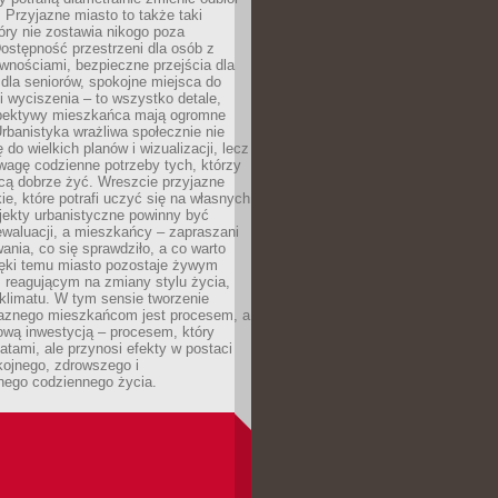
. Przyjazne miasto to także taki
óry nie zostawia nikogo poza
ostępność przestrzeni dla osób z
wnościami, bezpieczne przejścia dla
i dla seniorów, spokojne miejsca do
 wyciszenia – to wszystko detale,
spektywy mieszkańca mają ogromne
rbanistyka wrażliwa społecznie nie
 do wielkich planów i wizualizacji, lecz
wagę codzienne potrzeby tych, którzy
cą dobrze żyć. Wreszcie przyjazne
kie, które potrafi uczyć się na własnych
jekty urbanistyczne powinny być
waluacji, a mieszkańcy – zapraszani
nia, co się sprawdziło, a co warto
ięki temu miasto pozostaje żywym
 reagującym na zmiany stylu życia,
i klimatu. W tym sensie tworzenie
jaznego mieszkańcom jest procesem, a
ową inwestycją – procesem, który
atami, ale przynosi efekty w postaci
kojnego, zdrowszego i
ego codziennego życia.