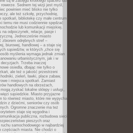
pne są w zasięgu krótkiego spaceru lub
 rowerze. Sednem tej wizji jest myśl,
ec powinien mieć blisko nie tylko
czy, ale też szkołę, przychodnię,
e spotkań, bibliotekę czy małe centrum
ęki temu nie musi codziennie spędzać
ochodzie lub komunikacji miejskiej.
 na odpoczynek, relacje, pasje i
izyczną. Jednocześnie miasto
ć zbiorem odrębnych stref –
j, biurowej, handlowej – a staje się
nych sąsiedztw, w których „chce się
sposób myślenia wymaga jednak zmian
anowaniu urbanistycznym, jak i w
 decyzjach. Trzeba inaczej
nowe osiedla, dbając nie tylko o
kań, ale też o jakość przestrzeni
hodniki, zieleń, ławki, place zabaw,
rowe i miejsca spotkań. Zamiast
ntrów handlowych na obrzeżach,
 mogą zyskać lokalne sklepy i usługi,,
 więzi sąsiedzkie. Miasto przyjazne
 to również miasto, które nie wypycha
dzin z dziećmi, seniorów czy osób
nych. Ogromne znaczenie ma też
riorytetem staje się wygodna i
omunikacja publiczna, rozbudowa sieci
bezpieczeństwo pieszych oraz
e ruchu samochodowego w najbardziej
 częściach miasta. Nie chodzi o