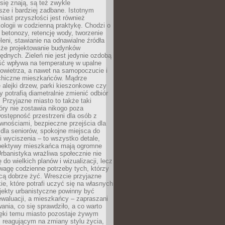
ię znają, są też zwykle
sze i bardziej zadbane. Istotnym
ast przyszłości jest również
ologii w codzienną praktykę. Chodzi o
 betonozy, retencję wody, tworzenie
eleni, stawianie na odnawialne źródła
akże projektowanie budynków
dnych. Zieleń nie jest jedynie ozdobą
ść wpływa na temperaturę w upalne
powietrza, a nawet na samopoczucie i
chiczne mieszkańców. Mądrze
alejki drzew, parki kieszonkowe czy
y potrafią diametralnie zmienić odbiór
. Przyjazne miasto to także taki
óry nie zostawia nikogo poza
ostępność przestrzeni dla osób z
wnościami, bezpieczne przejścia dla
i dla seniorów, spokojne miejsca do
 wyciszenia – to wszystko detale,
spektywy mieszkańca mają ogromne
rbanistyka wrażliwa społecznie nie
 do wielkich planów i wizualizacji, lecz
wagę codzienne potrzeby tych, którzy
cą dobrze żyć. Wreszcie przyjazne
kie, które potrafi uczyć się na własnych
jekty urbanistyczne powinny być
waluacji, a mieszkańcy – zapraszani
nia, co się sprawdziło, a co warto
ięki temu miasto pozostaje żywym
 reagującym na zmiany stylu życia,