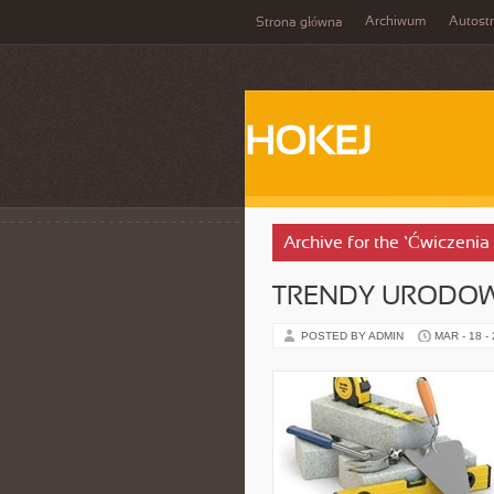
Archiwum
Autost
Strona główna
HOKEJ
Archive for the ‘Ćwiczeni
TRENDY URODO
POSTED BY ADMIN
MAR - 18 -