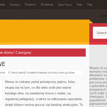
rada
Psujemy
Redakcja
Tagi
Tagi
Powieść
Spis Treści
SUB
a w domu’ Category
WE
Miasta od z
wymiany towa
TRENDY
 2026
MOŻLIWOŚĆ KOMENTOWANIA
ZOSTAŁA WYŁĄCZONA
dekadach sta
URODOWE
problemów: 
Wenus to ciekawy portal poświęcony pięknu, który
poczucia poś
o potrzebie 
skupia się na tym, co dla wielu osób jest ważne
przyjaznych
życie staje 
każdego dnia: na świadomej trosce o siebie, na
stresujące. 
regularnej pielęgnacji, a także na odkrywaniu sposobów,
popularność 
piętnastomi
dzięki którym można poczuć się bardziej atrakcyjnie. To