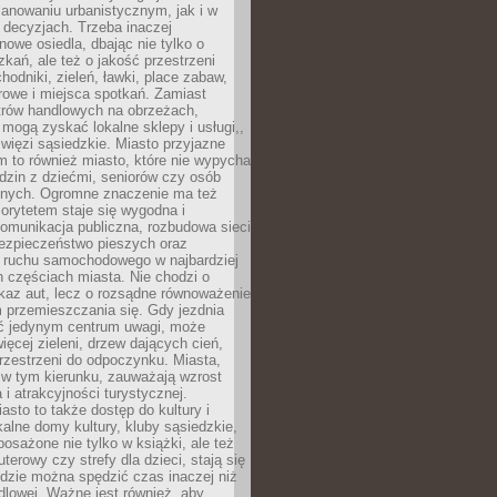
anowaniu urbanistycznym, jak i w
 decyzjach. Trzeba inaczej
nowe osiedla, dbając nie tylko o
kań, ale też o jakość przestrzeni
hodniki, zieleń, ławki, place zabaw,
rowe i miejsca spotkań. Zamiast
ntrów handlowych na obrzeżach,
 mogą zyskać lokalne sklepy i usługi,,
 więzi sąsiedzkie. Miasto przyjazne
 to również miasto, które nie wypycha
dzin z dziećmi, seniorów czy osób
nych. Ogromne znaczenie ma też
riorytetem staje się wygodna i
omunikacja publiczna, rozbudowa sieci
bezpieczeństwo pieszych oraz
e ruchu samochodowego w najbardziej
 częściach miasta. Nie chodzi o
kaz aut, lecz o rozsądne równoważenie
 przemieszczania się. Gdy jezdnia
yć jedynym centrum uwagi, może
więcej zieleni, drzew dających cień,
przestrzeni do odpoczynku. Miasta,
 w tym kierunku, zauważają wzrost
 i atrakcyjności turystycznej.
asto to także dostęp do kultury i
kalne domy kultury, kluby sąsiedzkie,
yposażone nie tylko w książki, ale też
terowy czy strefy dla dzieci, stają się
dzie można spędzić czas inaczej niż
ndlowej. Ważne jest również, aby