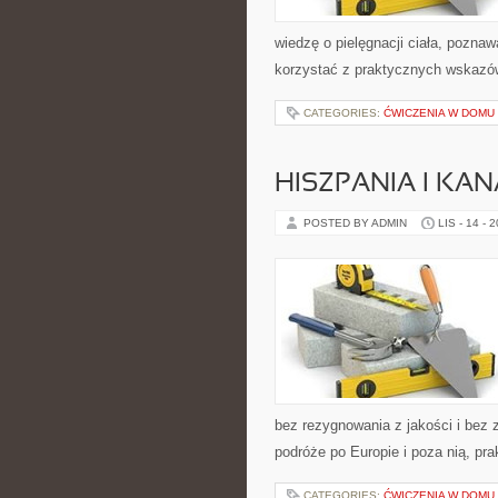
wiedzę o pielęgnacji ciała, pozna
korzystać z praktycznych wskazó
CATEGORIES:
ĆWICZENIA W DOMU
HISZPANIA I KA
POSTED BY ADMIN
LIS - 14 - 
bez rezygnowania z jakości i bez 
podróże po Europie i poza nią, pr
CATEGORIES:
ĆWICZENIA W DOMU