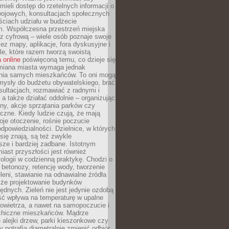
ieli dostęp do rzetelnych informacji o
wojowych, konsultacjach społecznych
ściach udziału w budżecie
m. Współczesna przestrzeń miejska
 z cyfrową – wiele osób poznaje swoje
ez mapy, aplikacje, fora dyskusyjne i
ale, które razem tworzą swoistą
 online
poświęconą temu, co dzieje się
Zmiana miasta wymaga jednak
ia samych mieszkańców. To oni mogą
mysły do budżetu obywatelskiego, brać
sultacjach, rozmawiać z radnymi i
 a także działać oddolnie – organizując
yny, akcje sprzątania parków czy
czne. Kiedy ludzie czują, że mają
je otoczenie, rośnie poczucie
odpowiedzialności. Dzielnice, w których
ię znają, są też zwykle
sze i bardziej zadbane. Istotnym
ast przyszłości jest również
ologii w codzienną praktykę. Chodzi o
 betonozy, retencję wody, tworzenie
eleni, stawianie na odnawialne źródła
akże projektowanie budynków
dnych. Zieleń nie jest jedynie ozdobą
ść wpływa na temperaturę w upalne
powietrza, a nawet na samopoczucie i
chiczne mieszkańców. Mądrze
alejki drzew, parki kieszonkowe czy
y potrafią diametralnie zmienić odbiór