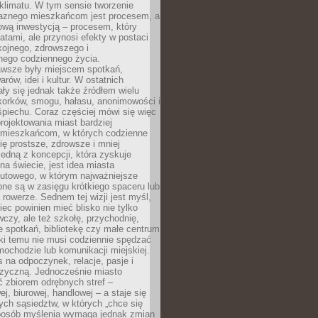
i klimatu. W tym sensie tworzenie
jaznego mieszkańcom jest procesem, a
ową inwestycją – procesem, który
atami, ale przynosi efekty w postaci
kojnego, zdrowszego i
ego codziennego życia.
awsze były miejscem spotkań,
rów, idei i kultur. W ostatnich
ły się jednak także źródłem wielu
korków, smogu, hałasu, anonimowości i
piechu. Coraz częściej mówi się więc
projektowania miast bardziej
 mieszkańcom, w których codzienne
się prostsze, zdrowsze i mniej
Jedną z koncepcji, która zyskuje
na świecie, jest idea miasta
nutowego, w którym najważniejsze
pne są w zasięgu krótkiego spaceru lub
 rowerze. Sednem tej wizji jest myśl,
ec powinien mieć blisko nie tylko
czy, ale też szkołę, przychodnię,
e spotkań, bibliotekę czy małe centrum
ęki temu nie musi codziennie spędzać
ochodzie lub komunikacji miejskiej.
 na odpoczynek, relacje, pasje i
izyczną. Jednocześnie miasto
ć zbiorem odrębnych stref –
j, biurowej, handlowej – a staje się
nych sąsiedztw, w których „chce się
sposób myślenia wymaga jednak zmian