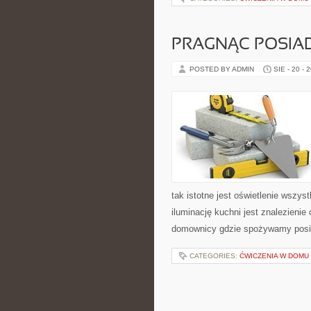
PRAGNĄC POSIA
POSTED BY ADMIN
SIE - 20 - 
tak istotne jest oświetlenie wszy
iluminację kuchni jest znalezienie
domownicy gdzie spożywamy posiłk
CATEGORIES:
ĆWICZENIA W DOMU