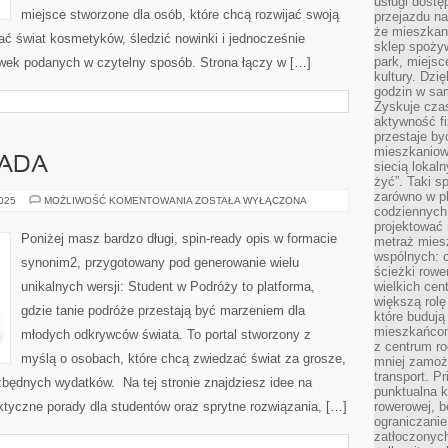
usługi dostę
miejsce stworzone dla osób, które chcą rozwijać swoją
przejazdu na
że mieszkani
wać świat kosmetyków, śledzić nowinki i jednocześnie
sklep spożyw
park, miejsc
wek podanych w czytelny sposób. Strona łączy w […]
kultury. Dzi
godzin w sam
Zyskuje czas
aktywność f
przestaje by
mieszkaniowe
NADA
siecią lokal
żyć”. Taki 
zarówno w pl
HISZPANIA
2025
MOŻLIWOŚĆ KOMENTOWANIA
ZOSTAŁA WYŁĄCZONA
codziennych
I
KANADA
projektować 
Poniżej masz bardzo długi, spin-ready opis w formacie
metraż miesz
wspólnych: c
synonim2, przygotowany pod generowanie wielu
ścieżki rowe
unikalnych wersji: Student w Podróży to platforma,
wielkich ce
większą rolę
gdzie tanie podróże przestają być marzeniem dla
które budują
mieszkańcom
młodych odkrywców świata. To portal stworzony z
z centrum ro
myślą o osobach, które chcą zwiedzać świat za grosze,
mniej zamoż
transport. P
zbędnych wydatków. Na tej stronie znajdziesz idee na
punktualna k
aktyczne porady dla studentów oraz sprytne rozwiązania, […]
rowerowej, 
ograniczani
zatłoczonych