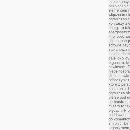
mieszkańcy s
bezpieczniej
elementem mi
włączenie ek
ograniczanie
korytarzy zi
energii, a t
energooszczę
– jej obecno
dni, jakość 
zdrowie psy
zaplanowane 
zielone dach
całej okolicy
organizm, kt
nawiasem. D
niepełnospra
dzieci, ławk
odpoczynku i
które z per
znaczenie. U
ogranicza się
bierze pod u
po prostu ch
miasto to ta
błędach. Pro
poddawane e
do komentowa
zmienić. Dz
organizmem,