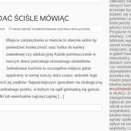
całkowity za
różnych form
przestaje b
pojawić się 
DAĆ ŚCIŚLE MÓWIĄC
parkletów i 
które poszły
jakości życia
PRAGNĄC
2025
MOŻLIWOŚĆ KOMENTOWANIA
ZOSTAŁA WYŁĄCZONA
Przyjazne mi
POSIADAĆ
ŚCIŚLE
edukacji. Lo
MÓWIĄC
Miejsce zamieszkania w mieście to obecnie wolno by
biblioteki w
sprzęt kompu
powiedzieć konieczność oraz furtka do kariery
miejscami, g
w galerii ha
zawodowej czy edukacyjnej Każde pomieszczenie w
mieszkańcy m
naszym domu potrzebuje stosownego oświetlenia.
planach roz
czy możliwo
Jednakowoż kuchnia to szczególne miejsce gdzie
obywatelski
spędzamy w samej rzeczy dużo czasu, wskutek tego
przenika się
miasto poprz
stkich jej zaułków. Najważniejszym sposobem na strategiczną
lokalne port
encyklopedia
 centralnego punktu, w którym na ogół gromadzą się goście,
w okolicy. 
i lub ewentualnie najzwyczajniej […]
zaangażowan
zgłaszać po
udział w kon
urzędnikami,
lokalne fest
ogrody społe
wpływ na swo
wspólnoty i 