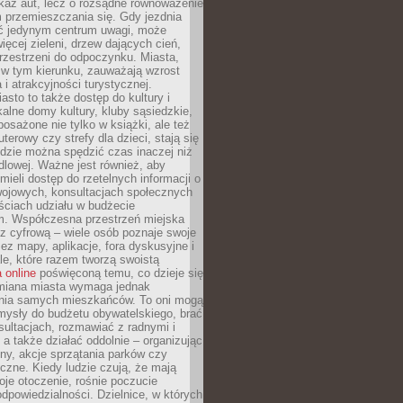
kaz aut, lecz o rozsądne równoważenie
 przemieszczania się. Gdy jezdnia
yć jedynym centrum uwagi, może
więcej zieleni, drzew dających cień,
przestrzeni do odpoczynku. Miasta,
 w tym kierunku, zauważają wzrost
 i atrakcyjności turystycznej.
asto to także dostęp do kultury i
kalne domy kultury, kluby sąsiedzkie,
yposażone nie tylko w książki, ale też
terowy czy strefy dla dzieci, stają się
dzie można spędzić czas inaczej niż
ndlowej. Ważne jest również, aby
ieli dostęp do rzetelnych informacji o
wojowych, konsultacjach społecznych
ściach udziału w budżecie
m. Współczesna przestrzeń miejska
 z cyfrową – wiele osób poznaje swoje
ez mapy, aplikacje, fora dyskusyjne i
ale, które razem tworzą swoistą
 online
poświęconą temu, co dzieje się
Zmiana miasta wymaga jednak
ia samych mieszkańców. To oni mogą
mysły do budżetu obywatelskiego, brać
sultacjach, rozmawiać z radnymi i
 a także działać oddolnie – organizując
yny, akcje sprzątania parków czy
czne. Kiedy ludzie czują, że mają
je otoczenie, rośnie poczucie
odpowiedzialności. Dzielnice, w których