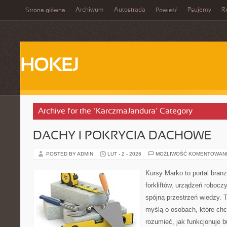
Archiwum
Autostrada
Psujemy
R
Strona główna
Powieść
HOKEJ
Archive for the ‘KarczmaJandura’ Category
DACHY I POKRYCIA DACHOWE
POSTED BY ADMIN
LUT - 2 - 2026
MOŻLIWOŚĆ KOMENTOWAN
Kursy Marko to portal branż
forkliftów, urządzeń roboc
spójną przestrzeń wiedzy. 
myślą o osobach, które chc
rozumieć, jak funkcjonuje 