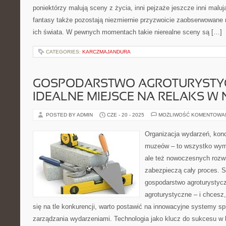
poniektórzy malują sceny z życia, inni pejzaże jeszcze inni malują
fantasy także pozostają niezmiernie przyzwoicie zaobserwowane
ich świata. W pewnych momentach takie nierealne sceny są […]
CATEGORIES:
KARCZMAJANDURA
GOSPODARSTWO AGROTURYSTY
IDEALNE MIEJSCE NA RELAKS W 
POSTED BY ADMIN
CZE - 20 - 2025
MOŻLIWOŚĆ KOMENTOWA
Organizacja wydarzeń, kon
muzeów – to wszystko wyma
ale też nowoczesnych rozwią
zabezpieczą cały proces. S
gospodarstwo agroturystycz
agroturystyczne – i chcesz,
się na tle konkurencji, warto postawić na innowacyjne systemy sp
zarządzania wydarzeniami. Technologia jako klucz do sukcesu w b