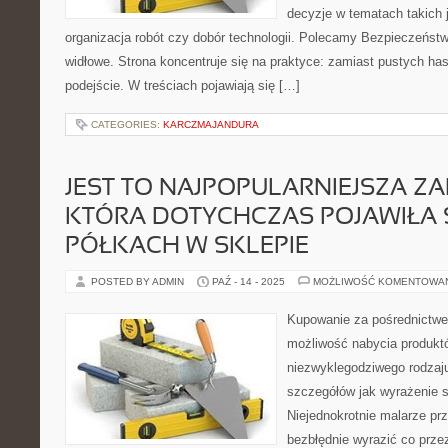
decyzje w tematach takich 
organizacja robót czy dobór technologii. Polecamy Bezpieczeńst
widłowe. Strona koncentruje się na praktyce: zamiast pustych ha
podejście. W treściach pojawiają się […]
CATEGORIES:
KARCZMAJANDURA
JEST TO NAJPOPULARNIEJSZA Z
KTÓRA DOTYCHCZAS POJAWIŁA 
PÓŁKACH W SKLEPIE
POSTED BY ADMIN
PAŹ - 14 - 2025
MOŻLIWOŚĆ KOMENTOWA
Kupowanie za pośrednictwe
możliwość nabycia produkt
niezwyklegodziwego rodzaj
szczegółów jak wyrażenie 
Niejednokrotnie malarze prz
bezbłędnie wyrazić co prze