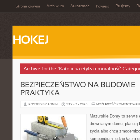
Archiwum
Autostrada
Psujemy
R
Strona główna
Powieść
HOKEJ
Archive for the ‘Katolicka etyka i moralność’ Catego
BEZPIECZEŃSTWO NA BUDOWIE – 
PRAKTYKA
POSTED BY ADMIN
STY - 7 - 2026
MOŻLIWOŚĆ KOMENTOWAN
Mazurskie Domy to serwis d
drewnianym domu, planują 
życia albo chcą zmodernizow
kompendium, gdzie łączą s