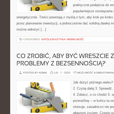
praktyczne podejście do re
popularniejsze rozwiązania
energetycznie. Treści powstają z myślą o tym, aby krok po kroku
przez planowanie inwestycji, a jednocześnie dać solidną dawkę ins
można wdrożyć […]
CATEGORIES:
KATOLICKA ETYKA I MORALNOŚĆ
CO ZROBIĆ, ABY BYĆ WRESZCIE
PROBLEMY Z BEZSENNOŚCIĄ?
POSTED BY ADMIN
LIS - 7 - 2025
MOŻLIWOŚĆ KOMENTOWAN
Jak dożyć późnego wieku? 1
2. Czytaj dalej 3. Sprawdź
4. Zobacz, o co chodzi 5. sp
przeraźliwy – w końcu ta os
stresuje, zasadniczo nie je
własnym życiem. Często sąd