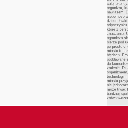
całej okolicy
organizm, kt
nawiasem. D
niepełnospra
dzieci, ławk
odpoczynku i
które z per
znaczenie. U
ogranicza się
bierze pod u
po prostu ch
miasto to ta
błędach. Pro
poddawane e
do komentowa
zmienić. Dz
organizmem,
technologii 
miasta przy
nie jednoraz
może trwać l
bardziej spo
zrównoważon