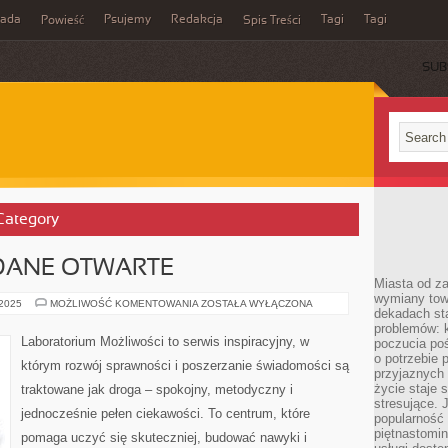
rada
Psujemy
Redakcja
Tagi
Tagi
Powieść
Spis Treści
SUB
 Category
 DANE OTWARTE
Miasta od z
wymiany towa
OPEN
 2025
MOŻLIWOŚĆ KOMENTOWANIA
ZOSTAŁA WYŁĄCZONA
dekadach sta
SCIENCE
I
problemów: 
DANE
Laboratorium Możliwości to serwis inspiracyjny, w
poczucia poś
OTWARTE
o potrzebie 
którym rozwój sprawności i poszerzanie świadomości są
przyjaznych
życie staje 
traktowane jak droga – spokojny, metodyczny i
stresujące. 
jednocześnie pełen ciekawości. To centrum, które
popularność 
piętnastomi
pomaga uczyć się skuteczniej, budować nawyki i