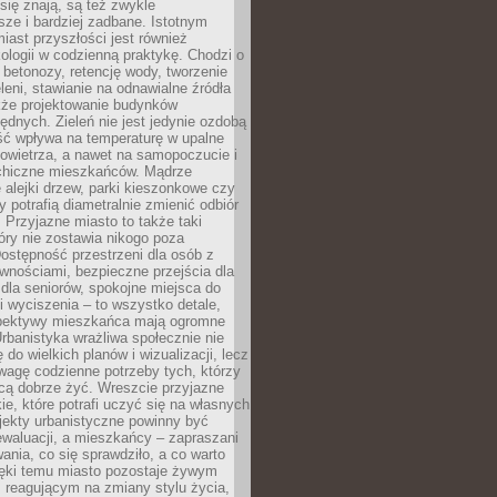
ię znają, są też zwykle
sze i bardziej zadbane. Istotnym
ast przyszłości jest również
ologii w codzienną praktykę. Chodzi o
 betonozy, retencję wody, tworzenie
eleni, stawianie na odnawialne źródła
akże projektowanie budynków
dnych. Zieleń nie jest jedynie ozdobą
ść wpływa na temperaturę w upalne
powietrza, a nawet na samopoczucie i
chiczne mieszkańców. Mądrze
alejki drzew, parki kieszonkowe czy
y potrafią diametralnie zmienić odbiór
. Przyjazne miasto to także taki
óry nie zostawia nikogo poza
ostępność przestrzeni dla osób z
wnościami, bezpieczne przejścia dla
i dla seniorów, spokojne miejsca do
 wyciszenia – to wszystko detale,
spektywy mieszkańca mają ogromne
rbanistyka wrażliwa społecznie nie
 do wielkich planów i wizualizacji, lecz
wagę codzienne potrzeby tych, którzy
cą dobrze żyć. Wreszcie przyjazne
kie, które potrafi uczyć się na własnych
jekty urbanistyczne powinny być
waluacji, a mieszkańcy – zapraszani
nia, co się sprawdziło, a co warto
ięki temu miasto pozostaje żywym
 reagującym na zmiany stylu życia,