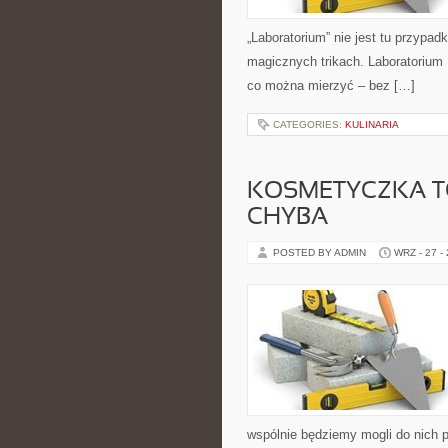
„Laboratorium” nie jest tu przypad
magicznych trikach. Laboratorium 
co można mierzyć – bez […]
CATEGORIES:
KULINARIA
KOSMETYCZKA TO
CHYBA
POSTED BY ADMIN
WRZ - 27 -
wspólnie będziemy mogli do nich p