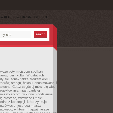
SCRIBE
FACEBOOK
TWITTER
awsze były miejscem spotkań,
rów, idei i kultur. W ostatnich
ły się jednak także źródłem wielu
korków, smogu, hałasu, anonimowości i
piechu. Coraz częściej mówi się więc
projektowania miast bardziej
 mieszkańcom, w których codzienne
się prostsze, zdrowsze i mniej
Jedną z koncepcji, która zyskuje
na świecie, jest idea miasta
nutowego, w którym najważniejsze