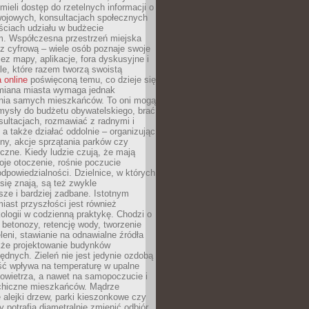
ieli dostęp do rzetelnych informacji o
wojowych, konsultacjach społecznych
ściach udziału w budżecie
m. Współczesna przestrzeń miejska
 z cyfrową – wiele osób poznaje swoje
ez mapy, aplikacje, fora dyskusyjne i
ale, które razem tworzą swoistą
 online
poświęconą temu, co dzieje się
Zmiana miasta wymaga jednak
ia samych mieszkańców. To oni mogą
mysły do budżetu obywatelskiego, brać
sultacjach, rozmawiać z radnymi i
 a także działać oddolnie – organizując
yny, akcje sprzątania parków czy
czne. Kiedy ludzie czują, że mają
je otoczenie, rośnie poczucie
odpowiedzialności. Dzielnice, w których
ię znają, są też zwykle
sze i bardziej zadbane. Istotnym
ast przyszłości jest również
ologii w codzienną praktykę. Chodzi o
 betonozy, retencję wody, tworzenie
eleni, stawianie na odnawialne źródła
akże projektowanie budynków
dnych. Zieleń nie jest jedynie ozdobą
ść wpływa na temperaturę w upalne
powietrza, a nawet na samopoczucie i
chiczne mieszkańców. Mądrze
alejki drzew, parki kieszonkowe czy
y potrafią diametralnie zmienić odbiór