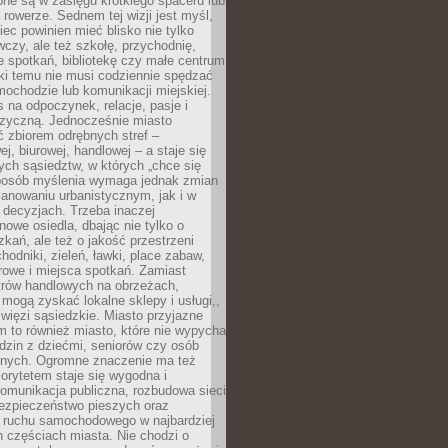
pne są w zasięgu krótkiego spaceru lub
 rowerze. Sednem tej wizji jest myśl,
ec powinien mieć blisko nie tylko
czy, ale też szkołę, przychodnię,
e spotkań, bibliotekę czy małe centrum
ęki temu nie musi codziennie spędzać
ochodzie lub komunikacji miejskiej.
 na odpoczynek, relacje, pasje i
izyczną. Jednocześnie miasto
ć zbiorem odrębnych stref –
j, biurowej, handlowej – a staje się
nych sąsiedztw, w których „chce się
sposób myślenia wymaga jednak zmian
anowaniu urbanistycznym, jak i w
 decyzjach. Trzeba inaczej
nowe osiedla, dbając nie tylko o
kań, ale też o jakość przestrzeni
hodniki, zieleń, ławki, place zabaw,
rowe i miejsca spotkań. Zamiast
ntrów handlowych na obrzeżach,
 mogą zyskać lokalne sklepy i usługi,,
 więzi sąsiedzkie. Miasto przyjazne
 to również miasto, które nie wypycha
dzin z dziećmi, seniorów czy osób
nych. Ogromne znaczenie ma też
riorytetem staje się wygodna i
omunikacja publiczna, rozbudowa sieci
bezpieczeństwo pieszych oraz
e ruchu samochodowego w najbardziej
 częściach miasta. Nie chodzi o