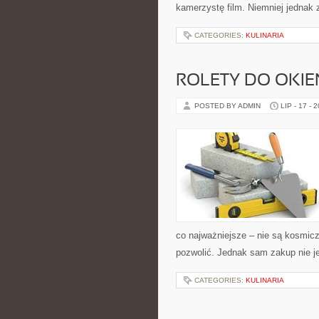
kamerzystę film. Niemniej jednak z
CATEGORIES:
KULINARIA
ROLETY DO OKIE
POSTED BY ADMIN
LIP - 17 - 
co najważniejsze – nie są kosmic
pozwolić. Jednak sam zakup nie j
CATEGORIES:
KULINARIA