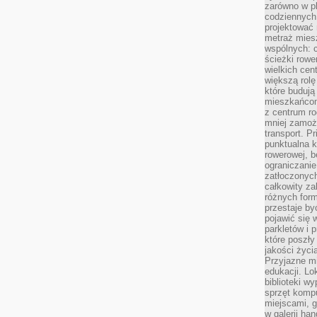
zarówno w pl
codziennych
projektować 
metraż miesz
wspólnych: c
ścieżki rowe
wielkich ce
większą rolę
które budują
mieszkańcom
z centrum ro
mniej zamoż
transport. P
punktualna k
rowerowej, 
ograniczani
zatłoczonych
całkowity za
różnych form
przestaje b
pojawić się 
parkletów i 
które poszły
jakości życia
Przyjazne mi
edukacji. Lo
biblioteki w
sprzęt kompu
miejscami, g
w galerii ha