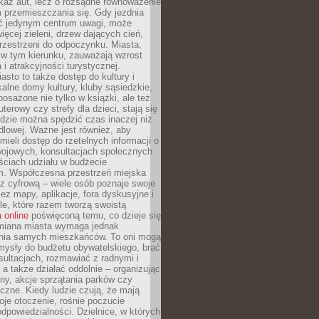
kaz aut, lecz o rozsądne równoważenie
 przemieszczania się. Gdy jezdnia
yć jedynym centrum uwagi, może
więcej zieleni, drzew dających cień,
przestrzeni do odpoczynku. Miasta,
 w tym kierunku, zauważają wzrost
 i atrakcyjności turystycznej.
asto to także dostęp do kultury i
kalne domy kultury, kluby sąsiedzkie,
yposażone nie tylko w książki, ale też
terowy czy strefy dla dzieci, stają się
dzie można spędzić czas inaczej niż
ndlowej. Ważne jest również, aby
ieli dostęp do rzetelnych informacji o
wojowych, konsultacjach społecznych
ściach udziału w budżecie
m. Współczesna przestrzeń miejska
 z cyfrową – wiele osób poznaje swoje
ez mapy, aplikacje, fora dyskusyjne i
ale, które razem tworzą swoistą
 online
poświęconą temu, co dzieje się
Zmiana miasta wymaga jednak
ia samych mieszkańców. To oni mogą
mysły do budżetu obywatelskiego, brać
sultacjach, rozmawiać z radnymi i
 a także działać oddolnie – organizując
yny, akcje sprzątania parków czy
czne. Kiedy ludzie czują, że mają
je otoczenie, rośnie poczucie
odpowiedzialności. Dzielnice, w których