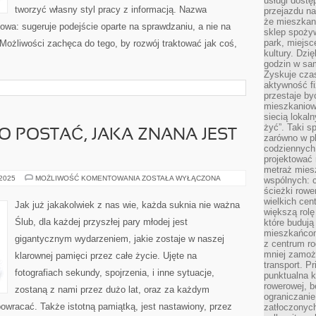
usługi dostę
tworzyć własny styl pracy z informacją. Nazwa
przejazdu na
że mieszkani
kowa: sugeruje podejście oparte na sprawdzaniu, a nie na
sklep spożyw
park, miejsc
Możliwości zachęca do tego, by rozwój traktować jak coś,
kultury. Dzi
godzin w sam
Zyskuje czas
aktywność f
przestaje by
mieszkaniowe
siecią lokal
żyć”. Taki 
 POSTAĆ, JAKA ZNANA JEST
zarówno w pl
codziennych
projektować 
metraż miesz
KOSMETYCZKA
 2025
MOŻLIWOŚĆ KOMENTOWANIA
ZOSTAŁA WYŁĄCZONA
wspólnych: c
TO
ścieżki rowe
POSTAĆ,
wielkich ce
JAKA
Jak już jakakolwiek z nas wie, każda suknia nie ważna
ZNANA
większą rolę
JEST
Ślub, dla każdej przyszłej pary młodej jest
które budują
CHYBA
mieszkańcom
gigantycznym wydarzeniem, jakie zostaje w naszej
z centrum ro
mniej zamoż
klarownej pamięci przez całe życie. Ujęte na
transport. P
fotografiach sekundy, spojrzenia, i inne sytuacje,
punktualna k
rowerowej, 
zostaną z nami przez dużo lat, oraz za każdym
ograniczani
owracać. Także istotną pamiątką, jest nastawiony, przez
zatłoczonych