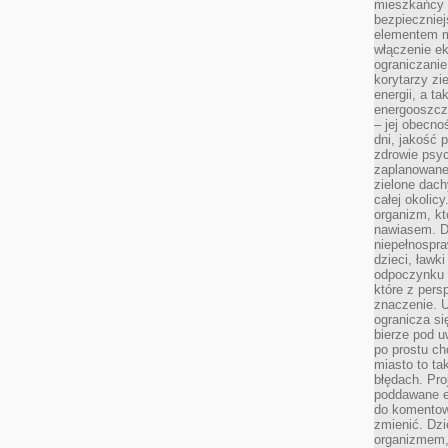
mieszkańcy s
bezpieczniej
elementem mi
włączenie ek
ograniczanie
korytarzy zi
energii, a t
energooszczę
– jej obecno
dni, jakość 
zdrowie psy
zaplanowane 
zielone dach
całej okolicy
organizm, kt
nawiasem. D
niepełnospra
dzieci, ławk
odpoczynku i
które z per
znaczenie. U
ogranicza się
bierze pod u
po prostu ch
miasto to ta
błędach. Pro
poddawane e
do komentowa
zmienić. Dz
organizmem,