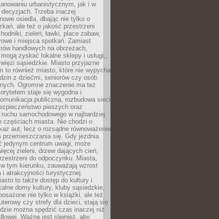
anowaniu urbanistycznym, jak i w
 decyzjach. Trzeba inaczej
nowe osiedla, dbając nie tylko o
kań, ale też o jakość przestrzeni
hodniki, zieleń, ławki, place zabaw,
rowe i miejsca spotkań. Zamiast
ntrów handlowych na obrzeżach,
 mogą zyskać lokalne sklepy i usługi,,
 więzi sąsiedzkie. Miasto przyjazne
 to również miasto, które nie wypycha
dzin z dziećmi, seniorów czy osób
nych. Ogromne znaczenie ma też
riorytetem staje się wygodna i
omunikacja publiczna, rozbudowa sieci
bezpieczeństwo pieszych oraz
e ruchu samochodowego w najbardziej
 częściach miasta. Nie chodzi o
kaz aut, lecz o rozsądne równoważenie
 przemieszczania się. Gdy jezdnia
yć jedynym centrum uwagi, może
więcej zieleni, drzew dających cień,
przestrzeni do odpoczynku. Miasta,
 w tym kierunku, zauważają wzrost
 i atrakcyjności turystycznej.
asto to także dostęp do kultury i
kalne domy kultury, kluby sąsiedzkie,
yposażone nie tylko w książki, ale też
terowy czy strefy dla dzieci, stają się
dzie można spędzić czas inaczej niż
ndlowej. Ważne jest również, aby