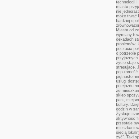
technologii 
miasta przy
nie jednoraz
może trwać l
bardziej spo
zrównoważon
Miasta od z
wymiany towa
dekadach sta
problemów: 
poczucia poś
o potrzebie 
przyjaznych
życie staje 
stresujące. 
popularność 
piętnastomi
usługi dostę
przejazdu na
że mieszkani
sklep spożyw
park, miejsc
kultury. Dzi
godzin w sam
Zyskuje czas
aktywność f
przestaje by
mieszkaniowe
siecią lokal
żyć”. Taki 