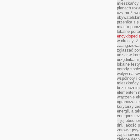
mieszkańcy m
planach roz
czy możliwo
obywatelski
przenika się
miasto poprz
lokalne port
encyklopedia
w okolicy. 
zaangażowan
zgłaszać po
udział w kon
urzędnikami,
lokalne fest
ogrody społe
wpływ na swo
wspólnoty i 
mieszkańcy s
bezpieczniej
elementem mi
włączenie ek
ograniczanie
korytarzy zi
energii, a t
energooszczę
– jej obecno
dni, jakość 
zdrowie psy
zaplanowane 
zielone dach