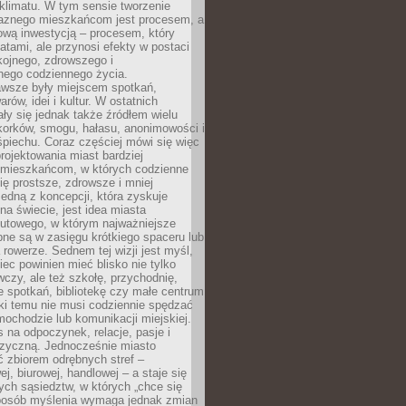
i klimatu. W tym sensie tworzenie
jaznego mieszkańcom jest procesem, a
ową inwestycją – procesem, który
atami, ale przynosi efekty w postaci
kojnego, zdrowszego i
ego codziennego życia.
awsze były miejscem spotkań,
rów, idei i kultur. W ostatnich
ły się jednak także źródłem wielu
korków, smogu, hałasu, anonimowości i
piechu. Coraz częściej mówi się więc
projektowania miast bardziej
 mieszkańcom, w których codzienne
się prostsze, zdrowsze i mniej
Jedną z koncepcji, która zyskuje
na świecie, jest idea miasta
nutowego, w którym najważniejsze
pne są w zasięgu krótkiego spaceru lub
 rowerze. Sednem tej wizji jest myśl,
ec powinien mieć blisko nie tylko
czy, ale też szkołę, przychodnię,
e spotkań, bibliotekę czy małe centrum
ęki temu nie musi codziennie spędzać
ochodzie lub komunikacji miejskiej.
 na odpoczynek, relacje, pasje i
izyczną. Jednocześnie miasto
ć zbiorem odrębnych stref –
j, biurowej, handlowej – a staje się
nych sąsiedztw, w których „chce się
sposób myślenia wymaga jednak zmian