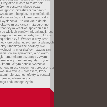
. Przyjazne miasto to także taki
óry nie zostawia nikogo poza
ostępność przestrzeni dla osób z
wnościami, bezpieczne przejścia dla
i dla seniorów, spokojne miejsca do
 wyciszenia – to wszystko detale,
spektywy mieszkańca mają ogromne
rbanistyka wrażliwa społecznie nie
 do wielkich planów i wizualizacji, lecz
wagę codzienne potrzeby tych, którzy
cą dobrze żyć. Wreszcie przyjazne
kie, które potrafi uczyć się na własnych
jekty urbanistyczne powinny być
waluacji, a mieszkańcy – zapraszani
nia, co się sprawdziło, a co warto
ięki temu miasto pozostaje żywym
 reagującym na zmiany stylu życia,
i klimatu. W tym sensie tworzenie
jaznego mieszkańcom jest procesem, a
ową inwestycją – procesem, który
atami, ale przynosi efekty w postaci
kojnego, zdrowszego i
ego codziennego życia.