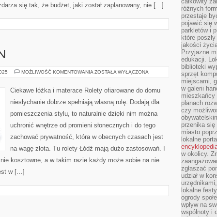
całkowity za
darza się tak, że budżet, jaki został zaplanowany, nie […]
różnych form
przestaje b
pojawić się 
parkletów i 
które poszły
jakości życia
Przyjazne mi
N
edukacji. Lo
biblioteki w
ROLETY
2025
MOŻLIWOŚĆ KOMENTOWANIA
ZOSTAŁA WYŁĄCZONA
sprzęt kompu
DO
miejscami, g
OKIEN
w galerii ha
Ciekawe łóżka i materace Rolety ofiarowane do domu
mieszkańcy m
niesłychanie dobrze spełniają własną rolę. Dodają dla
planach roz
czy możliwo
pomieszczenia stylu, to naturalnie dzięki nim można
obywatelski
przenika się
uchronić wnętrze od promieni słonecznych i do tego
miasto poprz
zachować prywatność, która w obecnych czasach jest
lokalne port
encyklopedia
na wagę złota. Tu rolety Łódź mają dużo zastosowań. I
w okolicy. 
znie kosztowne, a w takim razie każdy może sobie na nie
zaangażowan
zgłaszać po
est w […]
udział w kon
urzędnikami,
lokalne fest
ogrody społe
wpływ na swo
wspólnoty i 