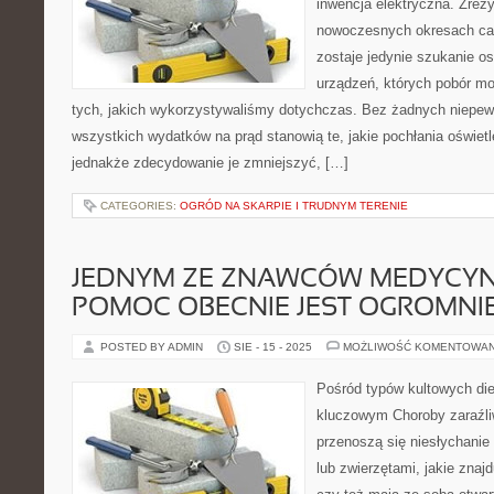
inwencja elektryczna. Zrezy
nowoczesnych okresach ca
zostaje jedynie szukanie os
urządzeń, których pobór moc
tych, jakich wykorzystywaliśmy dotychczas. Bez żadnych niepew
wszystkich wydatków na prąd stanowią te, jakie pochłania oświet
jednakże zdecydowanie je zmniejszyć, […]
CATEGORIES:
OGRÓD NA SKARPIE I TRUDNYM TERENIE
JEDNYM ZE ZNAWCÓW MEDYCYN
POMOC OBECNIE JEST OGROMNI
POSTED BY ADMIN
SIE - 15 - 2025
MOŻLIWOŚĆ KOMENTOWA
Pośród typów kultowych diet
kluczowym Choroby zaraźliw
przenoszą się niesłychanie
lub zwierzętami, jakie znajd