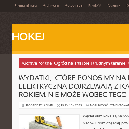
Archiwum
Autostrada
Psujemy
R
Strona główna
Powieść
HOKEJ
Archive for the ‘Ogród na skarpie i trudnym terenie’
WYDATKI, KTÓRE PONOSIMY NA 
ELEKTRYCZNĄ DOJRZEWAJĄ Z K
ROKIEM. NIE MOŻE WOBEC TEGO
POSTED BY ADMIN
PAŹ - 13 - 2025
MOŻLIWOŚĆ KOMENTOWA
Węgiel oraz koks są najpop
pieców Coraz częściej powi