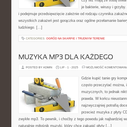
czy też mają ze sobą otwart
je bakterie, wirusy i grzyby
i podejmuje przedsięwzięcie zależnie od rodzaju czynnika zakaź
wszystkich zakażeń jest gorączka oraz ogólne przełamanie barie
ludzkiego. […]
CATEGORIES:
OGRÓD NA SKARPIE I TRUDNYM TERENIE
MUZYKA MP3 DLA KAŻDEGO
POSTED BY ADMIN
LIP - 1 - 2025
MOŻLIWOŚĆ KOMENTOWAN
Gdzie kupić tanie gry kom
często przeczytać można, iż
muzycznych, to jednak nikt 
prawda. W końcu nieustanni
najzwyczajniej potrafią doce
przecież muzyka z płyty CD 
zwykłe mp3. To pewnik, i choćby z tego powodu jak najbardziej wa
naturalnie miłośnik muzyki, który chce zakupić płyty […]