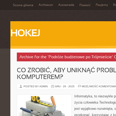
Archiwum
Autostrada
Psujemy
R
Strona główna
Powieść
HOKEJ
Archive for the ‘Podróże budżetowe po Trójmieście’ 
CO ZROBIĆ, ABY UNIKNĄĆ PRO
KOMPUTEREM?
POSTED BY ADMIN
GRU - 29 - 2025
MOŻLIWOŚĆ KOMENTOWA
Informatyka, to niezwykle 
życia człowieka Technologi
jest wyjątkowo rozwinięta, 
przekonać, korzystając z k