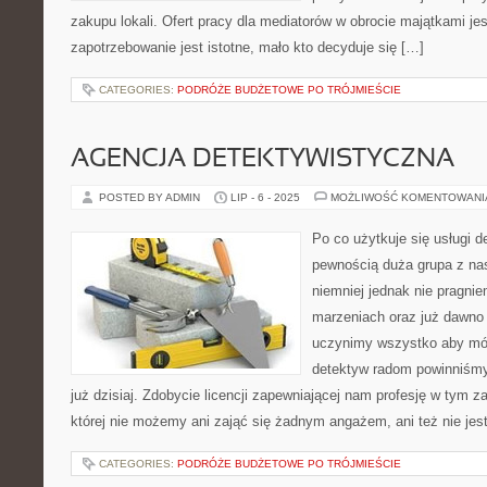
zakupu lokali. Ofert pracy dla mediatorów w obrocie majątkami jes
zapotrzebowanie jest istotne, mało kto decyduje się […]
CATEGORIES:
PODRÓŻE BUDŻETOWE PO TRÓJMIEŚCIE
AGENCJA DETEKTYWISTYCZNA
POSTED BY ADMIN
LIP - 6 - 2025
MOŻLIWOŚĆ KOMENTOWAN
Po co użytkuje się usługi 
pewnością duża grupa z nas 
niemniej jednak nie pragni
marzeniach oraz już dawno 
uczynimy wszystko aby móc
detektyw radom powinniśmy
już dzisiaj. Zdobycie licencji zapewniającej nam profesję w tym 
której nie możemy ani zająć się żadnym angażem, ani też nie je
CATEGORIES:
PODRÓŻE BUDŻETOWE PO TRÓJMIEŚCIE