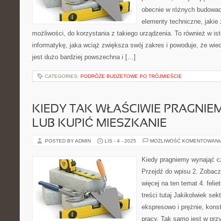
obecnie w różnych budowach
elementy techniczne, jakie
możliwości, do korzystania z takiego urządzenia. To również w is
informatykę, jaka wciąż zwiększa swój zakres i powoduje, że wi
jest dużo bardziej powszechna i […]
CATEGORIES:
PODRÓŻE BUDŻETOWE PO TRÓJMIEŚCIE
KIEDY TAK WŁAŚCIWIE PRAGNIE
LUB KUPIĆ MIESZKANIE
POSTED BY ADMIN
LIS - 4 - 2025
MOŻLIWOŚĆ KOMENTOWAN
Kiedy pragniemy wynająć c
Przejdź do wpisu 2. Zobacz
więcej na ten temat 4. feli
treści tutaj Jakikolwiek sekt
ekspresowo i prężnie, konst
pracy. Tak samo jest w prz