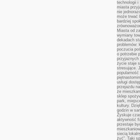
technologii 
miasta przy
nie jednoraz
może trwać l
bardziej spo
zrównoważon
Miasta od z
wymiany towa
dekadach sta
problemów: 
poczucia poś
o potrzebie 
przyjaznych
życie staje 
stresujące. 
popularność 
piętnastomi
usługi dostę
przejazdu na
że mieszkani
sklep spożyw
park, miejsc
kultury. Dzi
godzin w sam
Zyskuje czas
aktywność f
przestaje by
mieszkaniowe
siecią lokal
żyć”. Taki 