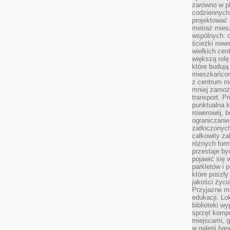
zarówno w pl
codziennych
projektować 
metraż miesz
wspólnych: c
ścieżki rowe
wielkich ce
większą rolę
które budują
mieszkańcom
z centrum ro
mniej zamoż
transport. P
punktualna k
rowerowej, 
ograniczani
zatłoczonych
całkowity za
różnych form
przestaje b
pojawić się 
parkletów i 
które poszły
jakości życia
Przyjazne mi
edukacji. Lo
biblioteki w
sprzęt kompu
miejscami, g
w galerii ha