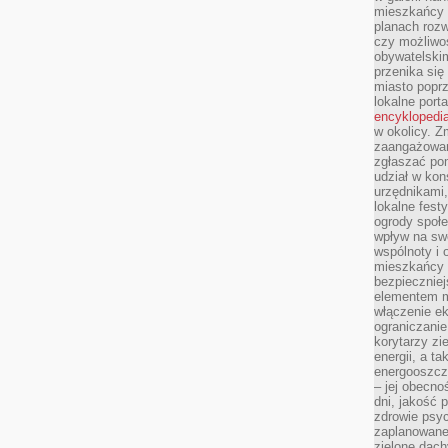
mieszkańcy m
planach roz
czy możliwo
obywatelski
przenika się
miasto poprz
lokalne port
encyklopedia
w okolicy. 
zaangażowan
zgłaszać po
udział w kon
urzędnikami,
lokalne fest
ogrody społe
wpływ na swo
wspólnoty i 
mieszkańcy s
bezpieczniej
elementem mi
włączenie ek
ograniczanie
korytarzy zi
energii, a t
energooszczę
– jej obecno
dni, jakość 
zdrowie psy
zaplanowane 
zielone dach