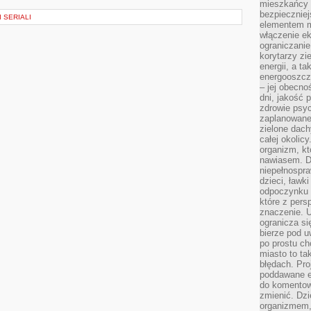
mieszkańcy s
bezpieczniej
 SERIALI
elementem mi
włączenie ek
ograniczanie
korytarzy zi
energii, a t
energooszczę
– jej obecno
dni, jakość 
zdrowie psy
zaplanowane 
zielone dach
całej okolicy
organizm, kt
nawiasem. D
niepełnospra
dzieci, ławk
odpoczynku i
które z per
znaczenie. U
ogranicza się
bierze pod u
po prostu ch
miasto to ta
błędach. Pro
poddawane e
do komentowa
zmienić. Dz
organizmem,