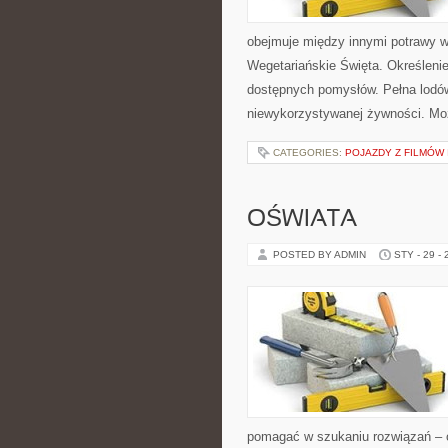
obejmuje między innymi potrawy 
Wegetariańskie Święta. Określen
dostępnych pomysłów. Pełna lodów
niewykorzystywanej żywności. Mo
CATEGORIES:
POJAZDY Z FILMÓW I
OŚWIATA
POSTED BY ADMIN
STY - 29 -
pomagać w szukaniu rozwiązań – 