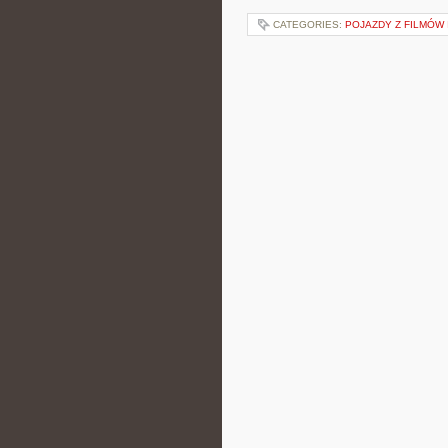
CATEGORIES:
POJAZDY Z FILMÓW I