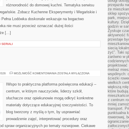
usługi dostę
przejazdu na
różnorodność do domowej kuchni. Tematyka serwisu
że mieszkani
wegańskie. Zobacz Kuchenne Eksperymenty i Wegańskie i
sklep spożyw
park, miejsc
ie Pełna Lodówka doskonale wskazuje na bogactwo
kultury. Dzi
ka nie musi przecież oznaczać dużej ilości
godzin w sam
Zyskuje czas
że […]
aktywność f
przestaje by
mieszkaniowe
 SERIALI
siecią lokal
żyć”. Taki 
zarówno w pl
codziennych
projektować 
metraż miesz
OŚWIATA
 2026
MOŻLIWOŚĆ KOMENTOWANIA
ZOSTAŁA WYŁĄCZONA
wspólnych: c
ścieżki rowe
wielkich ce
IWspo to praktyczna platforma poświęcona edukacji –
większą rolę
centrum, w którym nauczyciele, liderzy szkół,
które budują
mieszkańcom
słuchacze oraz opiekunowie mogą odkryć konkretne
z centrum ro
mniej zamoż
materiały dotyczące edukacyjnej rzeczywistości. To
transport. P
blog tworzony z myślą o tym, by usprawniać
punktualna k
rowerowej, 
prowadzenie zajęć, interpretować procedury oraz
ograniczani
od spraw organizacyjnych po tematy rozwojowe. Ciekawe
zatłoczonych