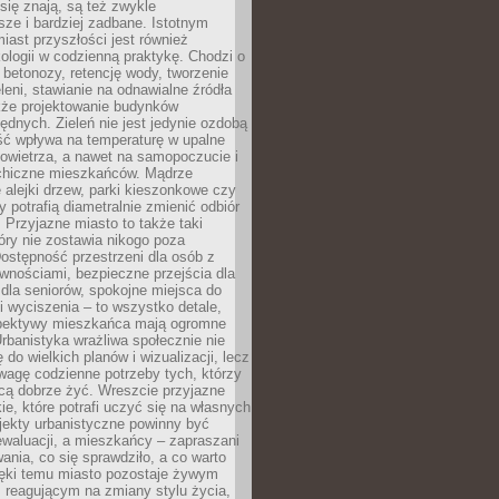
ię znają, są też zwykle
sze i bardziej zadbane. Istotnym
ast przyszłości jest również
ologii w codzienną praktykę. Chodzi o
 betonozy, retencję wody, tworzenie
eleni, stawianie na odnawialne źródła
akże projektowanie budynków
dnych. Zieleń nie jest jedynie ozdobą
ść wpływa na temperaturę w upalne
powietrza, a nawet na samopoczucie i
chiczne mieszkańców. Mądrze
alejki drzew, parki kieszonkowe czy
y potrafią diametralnie zmienić odbiór
. Przyjazne miasto to także taki
óry nie zostawia nikogo poza
ostępność przestrzeni dla osób z
wnościami, bezpieczne przejścia dla
i dla seniorów, spokojne miejsca do
 wyciszenia – to wszystko detale,
spektywy mieszkańca mają ogromne
rbanistyka wrażliwa społecznie nie
 do wielkich planów i wizualizacji, lecz
wagę codzienne potrzeby tych, którzy
cą dobrze żyć. Wreszcie przyjazne
kie, które potrafi uczyć się na własnych
jekty urbanistyczne powinny być
waluacji, a mieszkańcy – zapraszani
nia, co się sprawdziło, a co warto
ięki temu miasto pozostaje żywym
 reagującym na zmiany stylu życia,