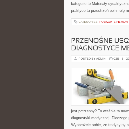
kategorie to Materiały dydaktyczne
praktyce ta przestrzeń pełni rolę
CATEGORIES:
POJAZDY Z FILMÓW I
PRZENOŚNE USG
DIAGNOSTYCE M
POSTED BY ADMIN
CZE - 8 - 2
jest potrzebny? To właśnie ta now
diagnostyki medycznej. Dlaczego 
Wyobraźcie sobie, że tradycyjny 