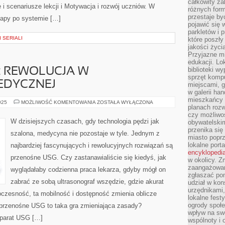
całkowity za
 i scenariusze lekcji i Motywacja i rozwój uczniów. W
różnych form
przestaje b
 mapy po systemie […]
pojawić się 
parkletów i 
 SERIALI
które poszły
jakości życia
Przyjazne mi
edukacji. Lo
biblioteki w
: REWOLUCJA W
sprzęt kompu
EDYCZNEJ
miejscami, g
w galerii ha
mieszkańcy m
PRZENOŚNE
025
MOŻLIWOŚĆ KOMENTOWANIA
ZOSTAŁA WYŁĄCZONA
planach roz
USG:
REWOLUCJA
czy możliwo
W
W dzisiejszych czasach, gdy technologia pędzi jak
obywatelski
DIAGNOSTYCE
przenika się
MEDYCZNEJ
szalona, medycyna nie pozostaje w tyle. Jednym z
miasto poprz
lokalne port
najbardziej fascynujących i rewolucyjnych rozwiązań są
encyklopedia
przenośne USG. Czy zastanawialiście się kiedyś, jak
w okolicy. 
zaangażowan
wyglądałaby codzienna praca lekarza, gdyby mógł on
zgłaszać po
zabrać ze sobą ultrasonograf wszędzie, gdzie akurat
udział w kon
urzędnikami,
oczesność, ta mobilność i dostępność zmienia oblicze
lokalne fest
ogrody społe
przenośne USG to taka gra zmieniająca zasady?
wpływ na swo
aparat USG […]
wspólnoty i 