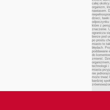
całej okolicy
organizm, kt
nawiasem. D
niepełnospra
dzieci, ławk
odpoczynku i
które z per
znaczenie. U
ogranicza się
bierze pod u
po prostu ch
miasto to ta
błędach. Pro
poddawane e
do komentowa
zmienić. Dz
organizmem,
technologii 
miasta przy
nie jednoraz
może trwać l
bardziej spo
zrównoważon