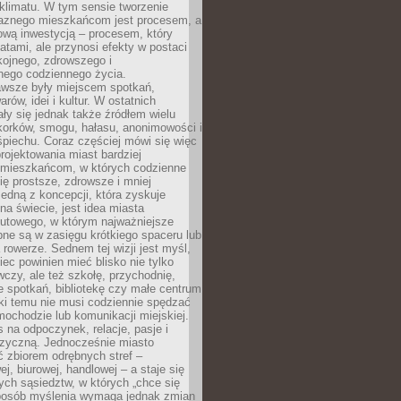
i klimatu. W tym sensie tworzenie
jaznego mieszkańcom jest procesem, a
ową inwestycją – procesem, który
atami, ale przynosi efekty w postaci
kojnego, zdrowszego i
ego codziennego życia.
awsze były miejscem spotkań,
rów, idei i kultur. W ostatnich
ły się jednak także źródłem wielu
korków, smogu, hałasu, anonimowości i
piechu. Coraz częściej mówi się więc
projektowania miast bardziej
 mieszkańcom, w których codzienne
się prostsze, zdrowsze i mniej
Jedną z koncepcji, która zyskuje
na świecie, jest idea miasta
nutowego, w którym najważniejsze
pne są w zasięgu krótkiego spaceru lub
 rowerze. Sednem tej wizji jest myśl,
ec powinien mieć blisko nie tylko
czy, ale też szkołę, przychodnię,
e spotkań, bibliotekę czy małe centrum
ęki temu nie musi codziennie spędzać
ochodzie lub komunikacji miejskiej.
 na odpoczynek, relacje, pasje i
izyczną. Jednocześnie miasto
ć zbiorem odrębnych stref –
j, biurowej, handlowej – a staje się
nych sąsiedztw, w których „chce się
sposób myślenia wymaga jednak zmian