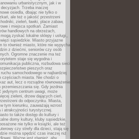
anowaniu urbanistycznym, jak i w
 decyzjach. Trzeba inaczej
nowe osiedla, dbając nie tylko o
kań, ale też o jakość przestrzeni
hodniki, zieleń, ławki, place zabaw,
rowe i miejsca spotkań. Zamiast
ntrów handlowych na obrzeżach,
 mogą zyskać lokalne sklepy i usługi,,
 więzi sąsiedzkie. Miasto przyjazne
 to również miasto, które nie wypycha
dzin z dziećmi, seniorów czy osób
nych. Ogromne znaczenie ma też
riorytetem staje się wygodna i
omunikacja publiczna, rozbudowa sieci
bezpieczeństwo pieszych oraz
e ruchu samochodowego w najbardziej
 częściach miasta. Nie chodzi o
kaz aut, lecz o rozsądne równoważenie
 przemieszczania się. Gdy jezdnia
yć jedynym centrum uwagi, może
więcej zieleni, drzew dających cień,
przestrzeni do odpoczynku. Miasta,
 w tym kierunku, zauważają wzrost
 i atrakcyjności turystycznej.
asto to także dostęp do kultury i
kalne domy kultury, kluby sąsiedzkie,
yposażone nie tylko w książki, ale też
terowy czy strefy dla dzieci, stają się
dzie można spędzić czas inaczej niż
ndlowej. Ważne jest również, aby