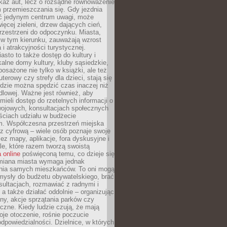
kaz aut, lecz o rozsądne równoważenie
 przemieszczania się. Gdy jezdnia
yć jedynym centrum uwagi, może
więcej zieleni, drzew dających cień,
przestrzeni do odpoczynku. Miasta,
 w tym kierunku, zauważają wzrost
 i atrakcyjności turystycznej.
asto to także dostęp do kultury i
kalne domy kultury, kluby sąsiedzkie,
yposażone nie tylko w książki, ale też
terowy czy strefy dla dzieci, stają się
dzie można spędzić czas inaczej niż
ndlowej. Ważne jest również, aby
ieli dostęp do rzetelnych informacji o
wojowych, konsultacjach społecznych
ściach udziału w budżecie
m. Współczesna przestrzeń miejska
 z cyfrową – wiele osób poznaje swoje
ez mapy, aplikacje, fora dyskusyjne i
ale, które razem tworzą swoistą
 online
poświęconą temu, co dzieje się
Zmiana miasta wymaga jednak
ia samych mieszkańców. To oni mogą
mysły do budżetu obywatelskiego, brać
sultacjach, rozmawiać z radnymi i
 a także działać oddolnie – organizując
yny, akcje sprzątania parków czy
czne. Kiedy ludzie czują, że mają
je otoczenie, rośnie poczucie
odpowiedzialności. Dzielnice, w których