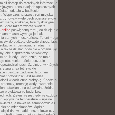
ieli dostęp do rzetelnych informacji o
wojowych, konsultacjach społecznych
ściach udziału w budżecie
m. Współczesna przestrzeń miejska
 z cyfrową – wiele osób poznaje swoje
ez mapy, aplikacje, fora dyskusyjne i
ale, które razem tworzą swoistą
 online
poświęconą temu, co dzieje się
Zmiana miasta wymaga jednak
ia samych mieszkańców. To oni mogą
mysły do budżetu obywatelskiego, brać
sultacjach, rozmawiać z radnymi i
 a także działać oddolnie – organizując
yny, akcje sprzątania parków czy
czne. Kiedy ludzie czują, że mają
je otoczenie, rośnie poczucie
odpowiedzialności. Dzielnice, w których
ię znają, są też zwykle
sze i bardziej zadbane. Istotnym
ast przyszłości jest również
ologii w codzienną praktykę. Chodzi o
 betonozy, retencję wody, tworzenie
eleni, stawianie na odnawialne źródła
akże projektowanie budynków
dnych. Zieleń nie jest jedynie ozdobą
ść wpływa na temperaturę w upalne
powietrza, a nawet na samopoczucie i
chiczne mieszkańców. Mądrze
alejki drzew, parki kieszonkowe czy
y potrafią diametralnie zmienić odbiór