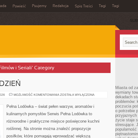
rada
Psujemy
Redakcja
Tagi
Tagi
Powieść
Spis Treści
SUB
Filmów i Seriali’ Category
DZIEŃ
Miasta od z
wymiany towa
PRZEPISY
2026
MOŻLIWOŚĆ KOMENTOWANIA
ZOSTAŁA WYŁĄCZONA
dekadach sta
NA
problemów: 
CO
DZIEŃ
poczucia poś
Pełna Lodówka – świat pełen warzyw, aromatów i
o potrzebie 
kulinarnych pomysłów Serwis Pełna Lodówka to
przyjaznych
życie staje 
różnorodne i praktyczne miejsce poświęcone kuchni
stresujące. 
roślinnej. Na stronie można znaleźć propozycje
popularność 
piętnastomi
posiłków, które pomagają wprowadzać większą