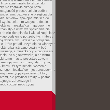
. Przyjazne miasto to także taki
óry nie zostawia nikogo poza
ostępność przestrzeni dla osób z
wnościami, bezpieczne przejścia dla
i dla seniorów, spokojne miejsca do
 wyciszenia – to wszystko detale,
spektywy mieszkańca mają ogromne
rbanistyka wrażliwa społecznie nie
 do wielkich planów i wizualizacji, lecz
wagę codzienne potrzeby tych, którzy
cą dobrze żyć. Wreszcie przyjazne
kie, które potrafi uczyć się na własnych
jekty urbanistyczne powinny być
waluacji, a mieszkańcy – zapraszani
nia, co się sprawdziło, a co warto
ięki temu miasto pozostaje żywym
 reagującym na zmiany stylu życia,
i klimatu. W tym sensie tworzenie
jaznego mieszkańcom jest procesem, a
ową inwestycją – procesem, który
atami, ale przynosi efekty w postaci
kojnego, zdrowszego i
ego codziennego życia.