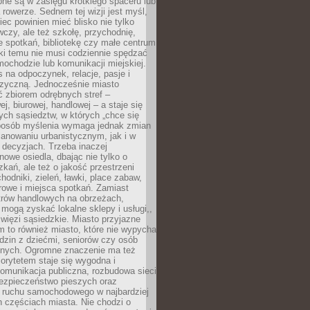
pne są w zasięgu krótkiego spaceru lub
 rowerze. Sednem tej wizji jest myśl,
ec powinien mieć blisko nie tylko
czy, ale też szkołę, przychodnię,
e spotkań, bibliotekę czy małe centrum
ęki temu nie musi codziennie spędzać
ochodzie lub komunikacji miejskiej.
 na odpoczynek, relacje, pasje i
izyczną. Jednocześnie miasto
ć zbiorem odrębnych stref –
j, biurowej, handlowej – a staje się
nych sąsiedztw, w których „chce się
sposób myślenia wymaga jednak zmian
anowaniu urbanistycznym, jak i w
 decyzjach. Trzeba inaczej
nowe osiedla, dbając nie tylko o
kań, ale też o jakość przestrzeni
hodniki, zieleń, ławki, place zabaw,
rowe i miejsca spotkań. Zamiast
ntrów handlowych na obrzeżach,
 mogą zyskać lokalne sklepy i usługi,,
 więzi sąsiedzkie. Miasto przyjazne
 to również miasto, które nie wypycha
dzin z dziećmi, seniorów czy osób
nych. Ogromne znaczenie ma też
riorytetem staje się wygodna i
omunikacja publiczna, rozbudowa sieci
bezpieczeństwo pieszych oraz
e ruchu samochodowego w najbardziej
 częściach miasta. Nie chodzi o