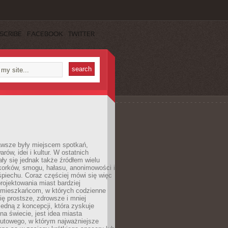
SCRIBE
FACEBOOK
TWITTER
awsze były miejscem spotkań,
rów, idei i kultur. W ostatnich
ły się jednak także źródłem wielu
korków, smogu, hałasu, anonimowości i
piechu. Coraz częściej mówi się więc
projektowania miast bardziej
 mieszkańcom, w których codzienne
się prostsze, zdrowsze i mniej
Jedną z koncepcji, która zyskuje
na świecie, jest idea miasta
nutowego, w którym najważniejsze