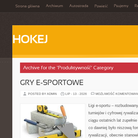
Archiwum
Autostrada
Psujemy
R
Strona główna
Powieść
HOKEJ
Archive for the ‘Produktywność’ Category
GRY E-SPORTOWE
POSTED BY ADMIN
LIP - 13 - 2026
MOŻLIWOŚĆ KOMENTOWAN
Ligi e-sportu – rozbudowany
turniejów i cyfrowej rywaliz
ciągu ostatnich lat zupełni
co dawniej było niszową f
rywalizacji, obecnie stanow