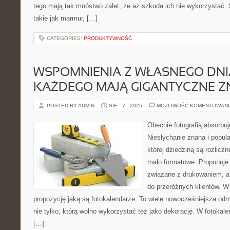
tego mają tak mnóstwo zalet, że aż szkoda ich nie wykorzystać. 
takie jak marmur, […]
CATEGORIES:
PRODUKTYWNOŚĆ
WSPOMNIENIA Z WŁASNEGO DNI
KAŻDEGO MAJĄ GIGANTYCZNE Z
POSTED BY ADMIN
SIE - 7 - 2025
MOŻLIWOŚĆ KOMENTOWAN
Obecnie fotografią absorbuj
Niesłychanie znana i popula
której dziedziną są rozliczn
mało formatowe. Proponuje 
związane z drukowaniem, a 
do przeróżnych klientów. W 
propozycję jaką są fotokalendarze. To wiele nowocześniejsza odm
nie tylko, którą wolno wykorzystać też jako dekorację. W fotokal
[…]