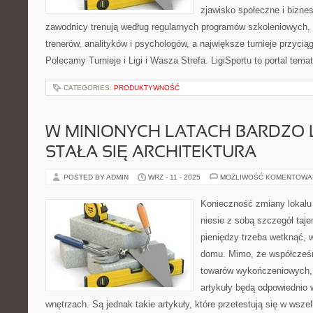
zjawisko społeczne i biznes
zawodnicy trenują według regularnych programów szkoleniowych, 
trenerów, analityków i psychologów, a największe turnieje przyci
Polecamy Turnieje i Ligi i Wasza Strefa. LigiSportu to portal te
CATEGORIES:
PRODUKTYWNOŚĆ
W MINIONYCH LATACH BARDZO
STAŁA SIĘ ARCHITEKTURA
POSTED BY ADMIN
WRZ - 11 - 2025
MOŻLIWOŚĆ KOMENTOWA
Konieczność zmiany lokalu
niesie z sobą szczegół taje
pieniędzy trzeba wetknąć,
domu. Mimo, że współcześn
towarów wykończeniowych, n
artykuły będą odpowiednio
wnętrzach. Są jednak takie artykuły, które przetestują się w wsz