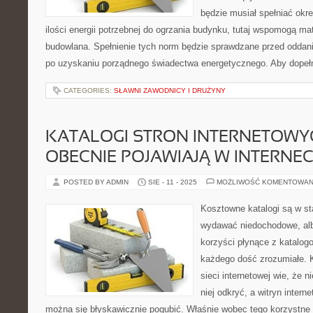
będzie musiał spełniać okr
ilości energii potrzebnej do ogrzania budynku, tutaj wspomogą mate
budowlana. Spełnienie tych norm będzie sprawdzane przed odda
po uzyskaniu porządnego świadectwa energetycznego. Aby dopeł
CATEGORIES:
SŁAWNI ZAWODNICY I DRUŻYNY
KATALOGI STRON INTERNETOWYC
OBECNIE POJAWIAJĄ W INTERNECI
POSTED BY ADMIN
SIE - 11 - 2025
MOŻLIWOŚĆ KOMENTOWAN
Kosztowne katalogi są w st
wydawać niedochodowe, alb
korzyści płynące z katalogo
każdego dość zrozumiałe. K
sieci internetowej wie, że ni
niej odkryć, a witryn intern
można się błyskawicznie pogubić. Właśnie wobec tego korzystne j