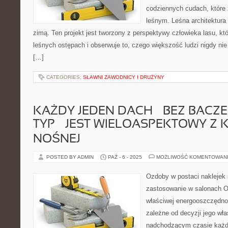
codziennych cudach, które
leśnym. Leśna architektura 
zimą. Ten projekt jest tworzony z perspektywy człowieka lasu, któ
leśnych ostępach i obserwuje to, czego większość ludzi nigdy ni
[…]
CATEGORIES:
SŁAWNI ZAWODNICY I DRUŻYNY
KAŻDY JEDEN DACH – BEZ BACZE
TYP – JEST WIELOASPEKTOWY Z 
NOŚNEJ
POSTED BY ADMIN
PAŹ - 6 - 2025
MOŻLIWOŚĆ KOMENTOWAN
Ozdoby w postaci naklejek 
zastosowanie w salonach O 
właściwej energooszczędno
zależne od decyzji jego właś
nadchodzącym czasie każd