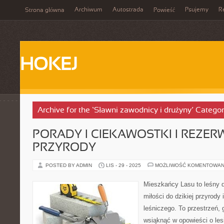
Archiwum
Autostrada
Psujemy
R
Strona główna
Powieść
HOKEJ
Archive for the ‘Sławni zawodnicy i drużyny’ Catego
PORADY I CIEKAWOSTKI I REZER
PRZYRODY
POSTED BY ADMIN
LIS - 29 - 2025
MOŻLIWOŚĆ KOMENTOWAN
Mieszkańcy Lasu to leśny d
miłości do dzikiej przyrody 
leśniczego. To przestrzeń,
wsiąknąć w opowieści o lesi