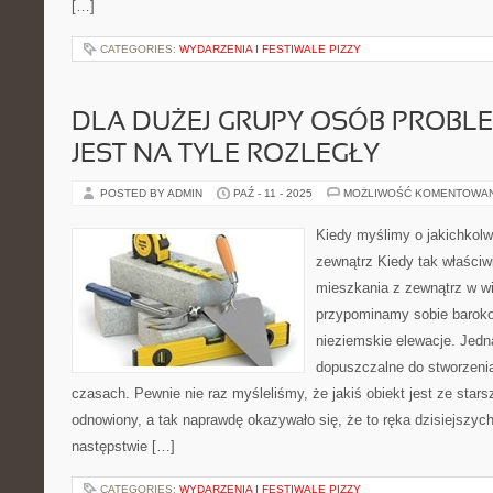
[…]
CATEGORIES:
WYDARZENIA I FESTIWALE PIZZY
DLA DUŻEJ GRUPY OSÓB PROBLE
JEST NA TYLE ROZLEGŁY
POSTED BY ADMIN
PAŹ - 11 - 2025
MOŻLIWOŚĆ KOMENTOWA
Kiedy myślimy o jakichkol
zewnątrz Kiedy tak właściw
mieszkania z zewnątrz w w
przypominamy sobie baroko
nieziemskie elewacje. Jedn
dopuszczalne do stworzen
czasach. Pewnie nie raz myśleliśmy, że jakiś obiekt jest ze starsze
odnowiony, a tak naprawdę okazywało się, że to ręka dzisiejszyc
następstwie […]
CATEGORIES:
WYDARZENIA I FESTIWALE PIZZY