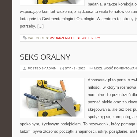
badania, a także korekcja 
wspierające komfort widzenia, znajdziesz tu wiele tematów opisa
kategorie to Gastroenterologia i Onkologia. W centrum tej strony j
potrzeby. […]
CATEGORIES:
WYDARZENIA I FESTIWALE PIZZY
SEKS ORALNY
POSTED BY ADMIN
STY - 3 - 2026
MOŻLIWOŚĆ KOMENTOWAN
Anonserek.pl to portal o zw
miłości, w którym rozmowa 
normalne. To przestrzeń dla
poznać siebie oraz zbudow
skrępowania, ale też bez pu
spotykają się z empatią, a
spokojnym, życiowym podejściem. To przewodnik, który pomaga 
ludźmi bywa złożone: początki znajomości, iskrę, pożądanie, ale t