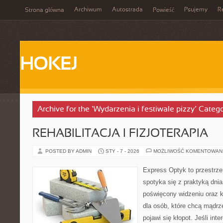
Archiwum
Autostrada
Psujemy
R
Strona główna
Powieść
HOKEJ
Archive for the ‘Wydarzenia i festiwale pizzy’ Categ
REHABILITACJA I FIZJOTERAPIA
POSTED BY ADMIN
STY - 7 - 2026
MOŻLIWOŚĆ KOMENTOWAN
Express Optyk to przestrze
spotyka się z praktyką dni
poświęcony widzeniu oraz k
dla osób, które chcą mądrz
pojawi się kłopot. Jeśli inte