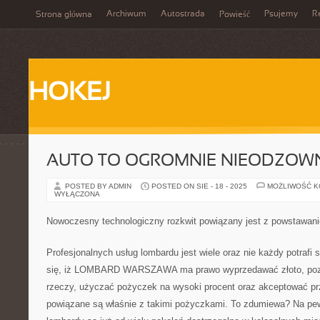
Archiwum
Autostrada
Psujemy
R
Strona główna
Powieść
HOKEJ
AUTO TO OGROMNIE NIEODZOW
POSTED BY ADMIN
POSTED ON SIE - 18 - 2025
MOŻLIWOŚĆ 
WYŁĄCZONA
Nowoczesny technologiczny rozkwit powiązany jest z powstawan
Profesjonalnych usług lombardu jest wiele oraz nie każdy potrafi 
się, iż LOMBARD WARSZAWA ma prawo wyprzedawać złoto, pozy
rzeczy, użyczać pożyczek na wysoki procent oraz akceptować pr
powiązane są właśnie z takimi pożyczkami. To zdumiewa? Na pew