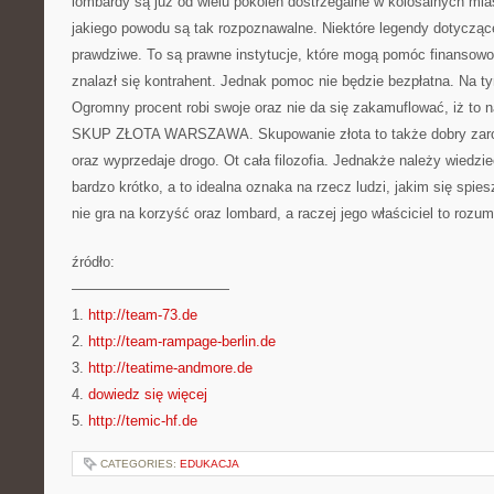
lombardy są już od wielu pokoleń dostrzegalne w kolosalnych mia
jakiego powodu są tak rozpoznawalne. Niektóre legendy dotycząc
prawdziwe. To są prawne instytucje, które mogą pomóc finansowo
znalazł się kontrahent. Jednak pomoc nie będzie bezpłatna. Na ty
Ogromny procent robi swoje oraz nie da się zakamuflować, iż to n
SKUP ZŁOTA WARSZAWA. Skupowanie złota to także dobry zarob
oraz wyprzedaje drogo. Ot cała filozofia. Jednakże należy wiedzie
bardzo krótko, a to idealna oznaka na rzecz ludzi, jakim się spies
nie gra na korzyść oraz lombard, a raczej jego właściciel to rozum
źródło:
———————————
1.
http://team-73.de
2.
http://team-rampage-berlin.de
3.
http://teatime-andmore.de
4.
dowiedz się więcej
5.
http://temic-hf.de
CATEGORIES:
EDUKACJA