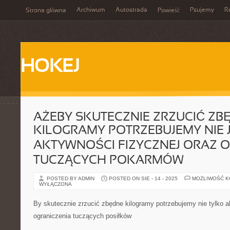
Archiwum
Autostrada
Psujemy
R
Strona główna
Powieść
HOKEJ
AŻEBY SKUTECZNIE ZRZUCIĆ ZB
KILOGRAMY POTRZEBUJEMY NIE 
AKTYWNOŚCI FIZYCZNEJ ORAZ 
TUCZĄCYCH POKARMÓW
POSTED BY ADMIN
POSTED ON SIE - 14 - 2025
MOŻLIWOŚĆ 
WYŁĄCZONA
By skutecznie zrzucić zbędne kilogramy potrzebujemy nie tylko ak
ograniczenia tuczących posiłków