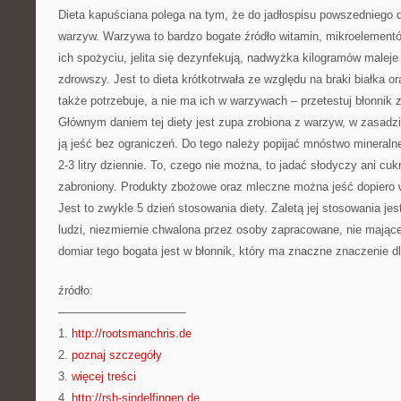
Dieta kapuściana polega na tym, że do jadłospisu powszedniego d
warzyw. Warzywa to bardzo bogate źródło witamin, mikroelementów
ich spożyciu, jelita się dezynfekują, nadwyżka kilogramów maleje
zdrowszy. Jest to dieta krótkotrwała ze względu na braki białka o
także potrzebuje, a nie ma ich w warzywach – przetestuj błonnik
Głównym daniem tej diety jest zupa zrobiona z warzyw, w zasadz
ją jeść bez ograniczeń. Do tego należy popijać mnóstwo mineraln
2-3 litry dziennie. To, czego nie można, to jadać słodyczy ani cuk
zabroniony. Produkty zbożowe oraz mleczne można jeść dopiero w
Jest to zwykle 5 dzień stosowania diety. Zaletą jej stosowania je
ludzi, niezmiernie chwalona przez osoby zapracowane, nie mając
domiar tego bogata jest w błonnik, który ma znaczne znaczenie d
źródło:
———————————
1.
http://rootsmanchris.de
2.
poznaj szczegóły
3.
więcej treści
4.
http://rsh-sindelfingen.de