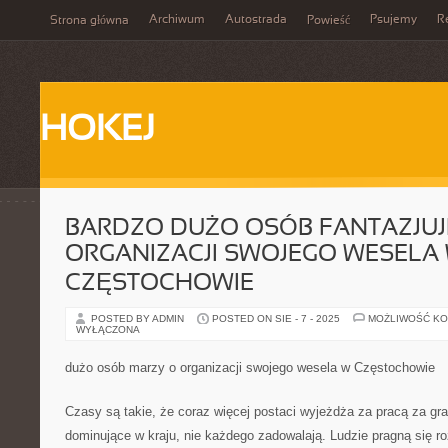
Archiwum
Autostrada
Psujemy
R
Strona główna
Powieść
HOKEJ
BARDZO DUŻO OSÓB FANTAZJUJ
ORGANIZACJI SWOJEGO WESELA
CZĘSTOCHOWIE
POSTED BY ADMIN
POSTED ON SIE - 7 - 2025
MOŻLIWOŚĆ K
WYŁĄCZONA
dużo osób marzy o organizacji swojego wesela w Częstochowie
Czasy są takie, że coraz więcej postaci wyjeżdża za pracą za gr
dominujące w kraju, nie każdego zadowalają. Ludzie pragną się r