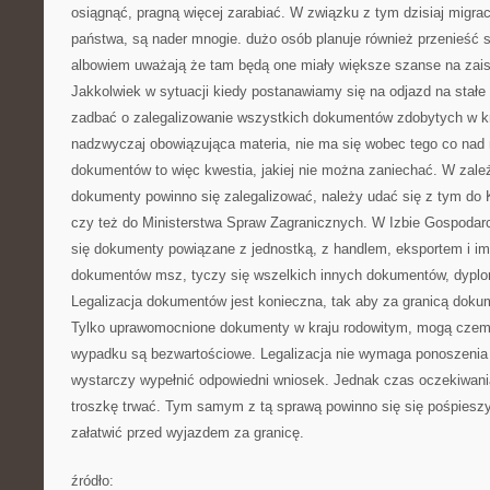
osiągnąć, pragną więcej zarabiać. W związku z tym dzisiaj migra
państwa, są nader mnogie. dużo osób planuje również przenieść s
albowiem uważają że tam będą one miały większe szanse na zaistn
Jakkolwiek w sytuacji kiedy postanawiamy się na odjazd na stałe
zadbać o zalegalizowanie wszystkich dokumentów zdobytych w kr
nadzwyczaj obowiązująca materia, nie ma się wobec tego co nad n
dokumentów to więc kwestia, jakiej nie można zaniechać. W zależ
dokumenty powinno się zalegalizować, należy udać się z tym do 
czy też do Ministerstwa Spraw Zagranicznych. W Izbie Gospodar
się dokumenty powiązane z jednostką, z handlem, eksportem i im
dokumentów msz, tyczy się wszelkich innych dokumentów, dyplom
Legalizacja dokumentów jest konieczna, tak aby za granicą doku
Tylko uprawomocnione dokumenty w kraju rodowitym, mogą czem
wypadku są bezwartościowe. Legalizacja nie wymaga ponoszenia 
wystarczy wypełnić odpowiedni wniosek. Jednak czas oczekiwania
troszkę trwać. Tym samym z tą sprawą powinno się się pośpieszyć
załatwić przed wyjazdem za granicę.
źródło: