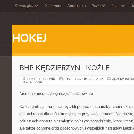
Archiwum
Autostrada
Psujemy
R
Strona główna
Powieść
HOKEJ
BHP KĘDZIERZYN – KOŹLE
POSTED BY ADMIN
POSTED ON LIP - 20 - 2025
MOŻLIWOŚĆ 
WYŁĄCZONA
Nieruchomości najbogatszych ludzi świata
Każda profesja ma prawo być kłopotliwa oraz ciężka. Uwidocznia 
jest ochronna dla osób pracujących przy wielu firmach. Nie da si
odzież ochronna to niezmiernie należyte zagadnienie, które umożli
ale także ochronę dróg oddechowych i wszelkich narządów ludzki