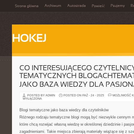
Archiwum
Autostrada
Psujemy
R
Strona główna
Powieść
HOKEJ
CO INTERESUJĄCEGO CZYTELNIC
TEMATYCZNYCH BLOGACHTEMAT
JAKO BAZA WIEDZY DLA PASJO
POSTED BY ADMIN
POSTED ON PAŹ - 24 - 2025
MOŻLIWOŚĆ 
WYŁĄCZONA
Blogi tematyczne jako baza wiedzy dla czytelników
Różnego rodzaju tematyczne blogi mogą być niezwykle cennym mi
które chcą rozwijać własną wiedzę w określonej dziedzinie i pasjo
zagadnieniami. Takie miejsca zbierają materiały wiążące się z sz