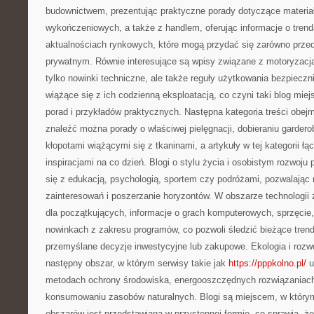
budownictwem, prezentując praktyczne porady dotyczące materia
wykończeniowych, a także z handlem, oferując informacje o trenda
aktualnościach rynkowych, które mogą przydać się zarówno przed
prywatnym. Równie interesujące są wpisy związane z motoryzacją,
tylko nowinki techniczne, ale także reguły użytkowania bezpieczn
wiążące się z ich codzienną eksploatacją, co czyni taki blog m
porad i przykładów praktycznych. Następna kategoria treści obejm
znaleźć można porady o właściwej pielęgnacji, dobieraniu gardero
kłopotami wiążącymi się z tkaninami, a artykuły w tej kategorii ł
inspiracjami na co dzień. Blogi o stylu życia i osobistym rozwoj
się z edukacją, psychologią, sportem czy podróżami, pozwalając 
zainteresowań i poszerzanie horyzontów. W obszarze technologii
dla początkujących, informacje o grach komputerowych, sprzęcie
nowinkach z zakresu programów, co pozwoli śledzić bieżące tren
przemyślane decyzje inwestycyjne lub zakupowe. Ekologia i roz
następny obszar, w którym serwisy takie jak
https://pppkolno.pl/
u
metodach ochrony środowiska, energooszczędnych rozwiązania
konsumowaniu zasobów naturalnych. Blogi są miejscem, w który
obszarów jest przedstawiana w przystępnej formie, co sprawia, ż