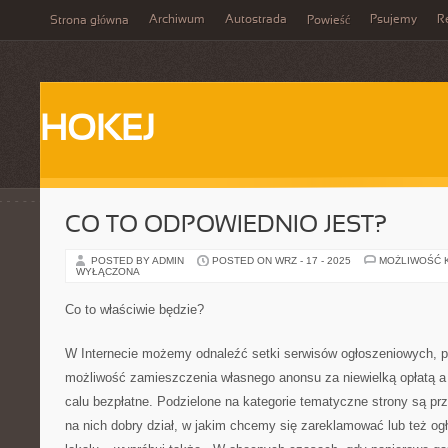
Archiwum
Autostrada
Psujemy
R
Strona główna
Powieść
HOKEJ
CO TO ODPOWIEDNIO JEST?
POSTED BY ADMIN
POSTED ON WRZ - 17 - 2025
MOŻLIWOŚĆ 
WYŁĄCZONA
Co to właściwie będzie?
W Internecie możemy odnaleźć setki serwisów ogłoszeniowych, 
możliwość zamieszczenia własnego anonsu za niewielką opłatą a
calu bezpłatne. Podzielone na kategorie tematyczne strony są prz
na nich dobry dział, w jakim chcemy się zareklamować lub też og