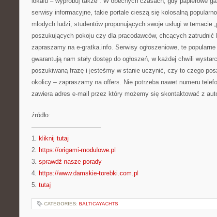
lokalu – wypróbuj także . W obecnych czasach, gdy papierowe ga
serwisy informacyjne, takie portale cieszą się kolosalną popularn
młodych ludzi, studentów proponujących swoje usługi w temacie 
poszukujących pokoju czy dla pracodawców, chcących zatrudnić
zapraszamy na e-gratka.info. Serwisy ogłoszeniowe, te popularne
gwarantują nam stały dostęp do ogłoszeń, w każdej chwili wystar
poszukiwaną frazę i jesteśmy w stanie uczynić, czy to czego po
okolicy – zapraszamy na offers. Nie potrzeba nawet numeru tele
zawiera adres e-mail przez który możemy się skontaktować z aut
źródło:
———————————
1.
kliknij tutaj
2.
https://origami-modulowe.pl
3.
sprawdź nasze porady
4.
https://www.damskie-torebki.com.pl
5.
tutaj
CATEGORIES:
BALTICAYACHTS