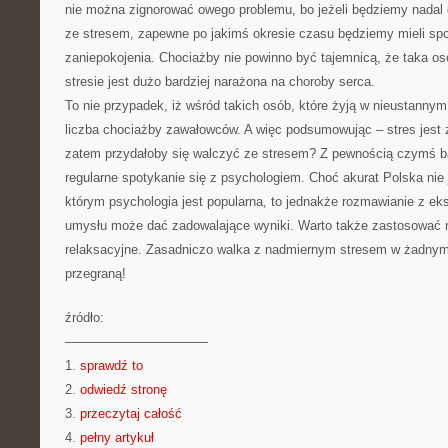
nie można zignorować owego problemu, bo jeżeli będziemy nadal 
ze stresem, zapewne po jakimś okresie czasu będziemy mieli s
zaniepokojenia. Chociażby nie powinno być tajemnicą, że taka os
stresie jest dużo bardziej narażona na choroby serca.
To nie przypadek, iż wśród takich osób, które żyją w nieustannym
liczba chociażby zawałowców. A więc podsumowując – stres jest 
zatem przydałoby się walczyć ze stresem? Z pewnością czymś b
regularne spotykanie się z psychologiem. Choć akurat Polska nie
którym psychologia jest popularna, to jednakże rozmawianie z ek
umysłu może dać zadowalające wyniki. Warto także zastosować na
relaksacyjne. Zasadniczo walka z nadmiernym stresem w żadnym 
przegraną!
źródło:
———————————
1.
sprawdź to
2.
odwiedź stronę
3.
przeczytaj całość
4.
pełny artykuł