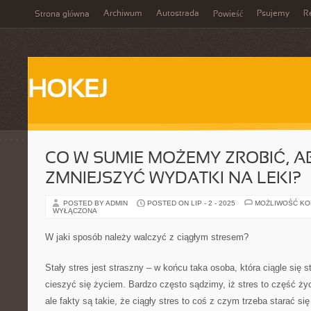
Archiwum
Autostrada
Psujemy
R
Strona główna
Powieść
HOKEJ
CO W SUMIE MOŻEMY ZROBIĆ, A
ZMNIEJSZYĆ WYDATKI NA LEKI?
POSTED BY ADMIN
POSTED ON LIP - 2 - 2025
MOŻLIWOŚĆ K
WYŁĄCZONA
W jaki sposób należy walczyć z ciągłym stresem?
Stały stres jest straszny – w końcu taka osoba, która ciągle się 
cieszyć się życiem. Bardzo często sądzimy, iż stres to część ż
ale fakty są takie, że ciągły stres to coś z czym trzeba starać s