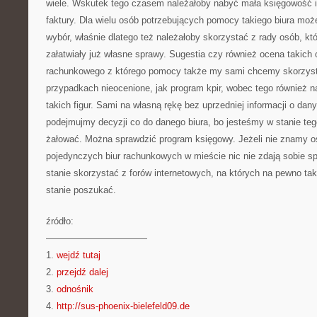
wiele. Wskutek tego czasem należałoby nabyć mała księgowość 
faktury. Dla wielu osób potrzebujących pomocy takiego biura mo
wybór, właśnie dlatego też należałoby skorzystać z rady osób, kt
załatwiały już własne sprawy. Sugestia czy również ocena takich
rachunkowego z którego pomocy także my sami chcemy skorzyst
przypadkach nieocenione, jak program kpir, wobec tego również n
takich figur. Sami na własną rękę bez uprzedniej informacji o da
podejmujmy decyzji co do danego biura, bo jesteśmy w stanie teg
żałować. Można sprawdzić program księgowy. Jeżeli nie znamy os
pojedynczych biur rachunkowych w mieście nic nie zdają sobie s
stanie skorzystać z forów internetowych, na których na pewno t
stanie poszukać.
źródło:
———————————
1.
wejdź tutaj
2.
przejdź dalej
3.
odnośnik
4.
http://sus-phoenix-bielefeld09.de