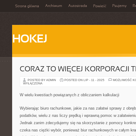
Archiwum
Autostrada
Psujemy
R
Strona główna
Powieść
HOKEJ
CORAZ TO WIĘCEJ KORPORACJI T
POSTED BY ADMIN
POSTED ON LIP - 11 - 2025
MOŻLIWOŚĆ K
WYŁĄCZONA
W wielu kwestiach powiązanych z obliczaniem kalkulacji
Wybierając biuro rachunkowe, jakie za nas załatwi sprawy z obrę
podatków, wielu z nas liczy prędką i wprawną pomoc w załatwien
Jednak zanim zdecydujemy się na skorzystanie z pomocy konkre
czeka nas ciężki wybór, ponieważ biur rachunkowych w całym kraj