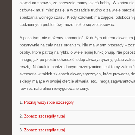
akwarium sprawia, że nareszcie mamy jakieś hobby. W końcu nie 
człowiek musi mieć pasję, a w zasadzie trudno o za wiele bardzie
spędzania wolnego czasu! Kiedy człowiek ma zajęcie, odskoczni
codziennych problemów, może nieźle się zrelaksować.
A poza tym, nie możemy zapomnieć, iż dużym atutem akwarium je
pozytywnie na cały nasz organizm. Nie ma w tym przesady – zost
osoby, które patrzą na rybki, o wiele lepiej funkcjonują. Nie pozos
innego, jak po prostu odwiedzić sklep akwarystyczny, gdzie zakup
resztę. Naturalnie bardzo dobrym rozwiązaniem jest to by zakupi
akcesoria w takich sklepach akwarystycznych, które prowadzą dzi
sklepy mające w swojej ofercie akwaria, etc., mogą zagwarantowa
również naturalnie niewygórowane ceny.
1.
Poznaj wszystkie szczegóły
2.
Zobacz szczegóły tutaj
3.
Zobacz szczegóły tutaj