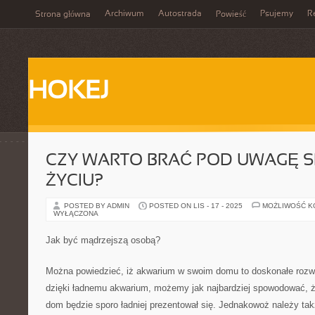
Archiwum
Autostrada
Psujemy
R
Strona główna
Powieść
HOKEJ
CZY WARTO BRAĆ POD UWAGĘ S
ŻYCIU?
POSTED BY ADMIN
POSTED ON LIS - 17 - 2025
MOŻLIWOŚĆ 
WYŁĄCZONA
Jak być mądrzejszą osobą?
Można powiedzieć, iż akwarium w swoim domu to doskonałe rozw
dzięki ładnemu akwarium, możemy jak najbardziej spowodować, 
dom będzie sporo ładniej prezentował się. Jednakowoż należy ta