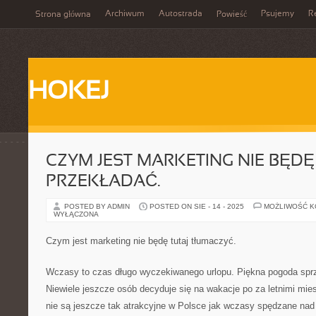
Archiwum
Autostrada
Psujemy
R
Strona główna
Powieść
HOKEJ
CZYM JEST MARKETING NIE BĘDĘ
PRZEKŁADAĆ.
POSTED BY ADMIN
POSTED ON SIE - 14 - 2025
MOŻLIWOŚĆ 
WYŁĄCZONA
Czym jest marketing nie będę tutaj tłumaczyć.
Wczasy to czas długo wyczekiwanego urlopu. Piękna pogoda sprz
Niewiele jeszcze osób decyduje się na wakacje po za letnimi mie
nie są jeszcze tak atrakcyjne w Polsce jak wczasy spędzane na