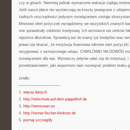
czy w górach. Niemniej jednak wymarzone wakacje żądają istotn
Jeśli nasze płace nie wystarczają na koszty powiązane z urlope
żadnych oszczędności jedynym rozwiązaniem zostaje skorzystani
Mnóstwo ofert pożyczek wynajdziemy we wszystkich znanych ban
one sprawdzały zdolność kredytową. Ich wzmiance nie umknie fak
rejestrze dłużników. Sprawdzą też ile mamy już kredytów oraz te
prawo się okazać, że instytucja finansowa odmówi nam pożyczki.
rezygnować z wymarzonego urlopu. CHWILÓWKI NA DOWÓD może
rozwiązaniem dla nas. Wystarczy jedynie udać się do instytucji, i
przedstawicielem, jaki wspomoże nam rozwiązać problem braku g
źródło:
———————————
1.
więcej danych
2.
http://reitschule-auf-dem-pappelhof.de
3.
http://remocean.eu
4.
http://renner-fischer-feinkost.de
5.
poznaj szczegóły