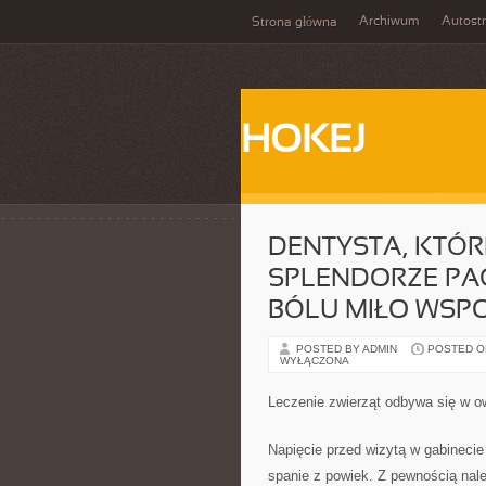
Archiwum
Autost
Strona główna
HOKEJ
DENTYSTA, KTÓ
SPLENDORZE PAC
BÓLU MIŁO WSP
POSTED BY ADMIN
POSTED ON 
WYŁĄCZONA
Leczenie zwierząt odbywa się w o
Napięcie przed wizytą w gabineci
spanie z powiek. Z pewnością nale