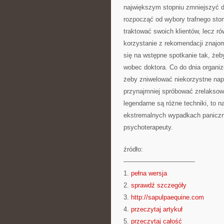
największym stopniu zmniejszyć d
rozpocząć od wybory trafnego stom
traktować swoich klientów, lecz 
korzystanie z rekomendacji znaj
się na wstępne spotkanie tak, że
wobec doktora. Co do dnia organiz
żeby zniwelować niekorzystne napi
przynajmniej spróbować zrelaksow
legendarne są różne techniki, to n
ekstremalnych wypadkach paniczn
psychoterapeuty.
źródło:
———————————
1.
pełna wersja
2.
sprawdź szczegóły
3.
http://sapulpaequine.com
4.
przeczytaj artykuł
5.
przeczytaj całość