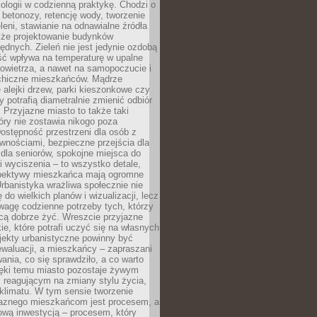
ologii w codzienną praktykę. Chodzi o
 betonozy, retencję wody, tworzenie
eleni, stawianie na odnawialne źródła
akże projektowanie budynków
dnych. Zieleń nie jest jedynie ozdobą
ść wpływa na temperaturę w upalne
powietrza, a nawet na samopoczucie i
chiczne mieszkańców. Mądrze
alejki drzew, parki kieszonkowe czy
y potrafią diametralnie zmienić odbiór
. Przyjazne miasto to także taki
óry nie zostawia nikogo poza
ostępność przestrzeni dla osób z
wnościami, bezpieczne przejścia dla
i dla seniorów, spokojne miejsca do
 wyciszenia – to wszystko detale,
spektywy mieszkańca mają ogromne
rbanistyka wrażliwa społecznie nie
 do wielkich planów i wizualizacji, lecz
wagę codzienne potrzeby tych, którzy
cą dobrze żyć. Wreszcie przyjazne
kie, które potrafi uczyć się na własnych
jekty urbanistyczne powinny być
waluacji, a mieszkańcy – zapraszani
nia, co się sprawdziło, a co warto
ięki temu miasto pozostaje żywym
 reagującym na zmiany stylu życia,
i klimatu. W tym sensie tworzenie
jaznego mieszkańcom jest procesem, a
ową inwestycją – procesem, który