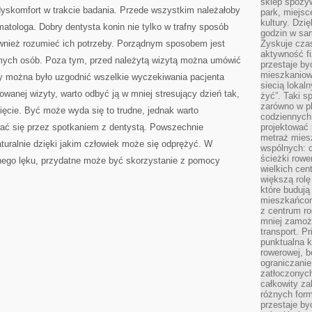
sklep spożyw
MIŁO
yskomfort w trakcie badania. Przede wszystkim należałoby
WSPOMINAŁ
park, miejsc
WIZYTĘ
kultury. Dzi
atologa. Dobry dentysta konin nie tylko w trafny sposób
godzin w sam
również rozumieć ich potrzeby. Porządnym sposobem jest
Zyskuje czas
aktywność f
omych osób. Poza tym, przed należytą wizytą można umówić
przestaje by
mieszkaniowe
by można było uzgodnić wszelkie wyczekiwania pacjenta
siecią lokal
owanej wizyty, warto odbyć ją w mniej stresujący dzień tak,
żyć”. Taki 
zarówno w pl
ęcie. Być może wyda się to trudne, jednak warto
codziennych
ać się przez spotkaniem z dentystą. Powszechnie
projektować 
metraż miesz
aturalnie dzięki jakim człowiek może się odprężyć. W
wspólnych: c
ścieżki rowe
ego lęku, przydatne może być skorzystanie z pomocy
wielkich ce
większą rolę
które budują
mieszkańcom
z centrum ro
mniej zamoż
transport. P
punktualna k
rowerowej, 
ograniczani
zatłoczonych
całkowity za
różnych form
przestaje b