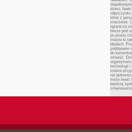
niepełnospra
dzieci, ławk
odpoczynku i
które z per
znaczenie. U
ogranicza się
bierze pod u
po prostu ch
miasto to ta
błędach. Pro
poddawane e
do komentowa
zmienić. Dz
organizmem,
technologii 
miasta przy
nie jednoraz
może trwać l
bardziej spo
zrównoważon