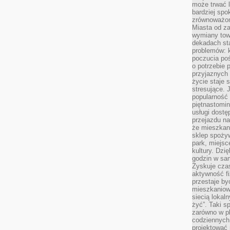
może trwać l
bardziej spo
zrównoważon
Miasta od z
wymiany towa
dekadach sta
problemów: 
poczucia poś
o potrzebie 
przyjaznych
życie staje 
stresujące. 
popularność 
piętnastomi
usługi dostę
przejazdu na
że mieszkani
sklep spożyw
park, miejsc
kultury. Dzi
godzin w sam
Zyskuje czas
aktywność f
przestaje by
mieszkaniowe
siecią lokal
żyć”. Taki 
zarówno w pl
codziennych
projektować 