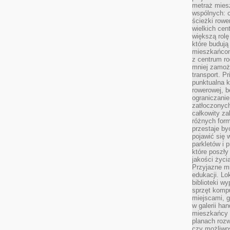
metraż miesz
wspólnych: c
ścieżki rowe
wielkich ce
większą rolę
które budują
mieszkańcom
z centrum ro
mniej zamoż
transport. P
punktualna k
rowerowej, 
ograniczani
zatłoczonych
całkowity za
różnych form
przestaje b
pojawić się 
parkletów i 
które poszły
jakości życia
Przyjazne mi
edukacji. Lo
biblioteki w
sprzęt kompu
miejscami, g
w galerii ha
mieszkańcy m
planach roz
czy możliwo