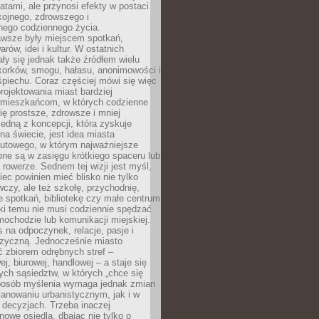
atami, ale przynosi efekty w postaci
kojnego, zdrowszego i
ego codziennego życia.
awsze były miejscem spotkań,
rów, idei i kultur. W ostatnich
ły się jednak także źródłem wielu
korków, smogu, hałasu, anonimowości i
piechu. Coraz częściej mówi się więc
projektowania miast bardziej
 mieszkańcom, w których codzienne
się prostsze, zdrowsze i mniej
Jedną z koncepcji, która zyskuje
na świecie, jest idea miasta
nutowego, w którym najważniejsze
pne są w zasięgu krótkiego spaceru lub
 rowerze. Sednem tej wizji jest myśl,
ec powinien mieć blisko nie tylko
czy, ale też szkołę, przychodnię,
e spotkań, bibliotekę czy małe centrum
ęki temu nie musi codziennie spędzać
ochodzie lub komunikacji miejskiej.
 na odpoczynek, relacje, pasje i
izyczną. Jednocześnie miasto
ć zbiorem odrębnych stref –
j, biurowej, handlowej – a staje się
nych sąsiedztw, w których „chce się
sposób myślenia wymaga jednak zmian
anowaniu urbanistycznym, jak i w
 decyzjach. Trzeba inaczej
nowe osiedla, dbając nie tylko o