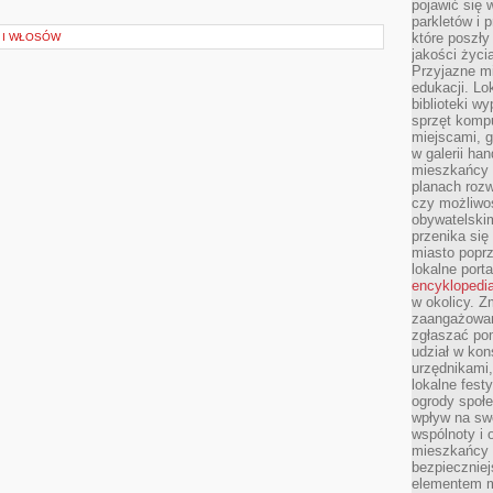
pojawić się 
parkletów i 
które poszły
A I WŁOSÓW
jakości życia
Przyjazne mi
edukacji. Lo
biblioteki w
sprzęt kompu
miejscami, g
w galerii ha
mieszkańcy m
planach roz
czy możliwo
obywatelski
przenika się
miasto poprz
lokalne port
encyklopedia
w okolicy. 
zaangażowan
zgłaszać po
udział w kon
urzędnikami,
lokalne fest
ogrody społe
wpływ na swo
wspólnoty i 
mieszkańcy s
bezpieczniej
elementem mi