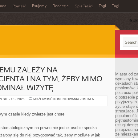
rada
Psujemy
Redakcja
Tagi
Tagi
Powieść
Spis Treści
SUB
REMU ZALEŻY NA
Miasta od z
JENTA I NA TYM, ŻEBY MIMO
wymiany towa
dekadach sta
OMINAŁ WIZYTĘ
problemów: 
poczucia poś
o potrzebie 
DENTYSTA,
SIE - 15 - 2025
MOŻLIWOŚĆ KOMENTOWANIA
ZOSTAŁA
przyjaznych
KTÓREMU
ZALEŻY
życie staje 
NA
stresujące. 
SPLENDORZE
wym czasie kiedy zwierze jest chore
popularność 
PACJENTA
I
piętnastomi
NA
usługi dostę
TYM,
e stomatologicznym na pewno nie jednej osobie spędza
przejazdu na
ŻEBY
MIMO
że mieszkani
żałoby się do niej przygotować tak, żeby możliwie w jak
BÓLU