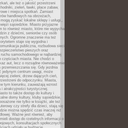
kań, ale też o jakość przestrzeni
hodniki, zieleń, ławki, place zabaw,
rowe i miejsca spotkań. Zamiast
ntrów handlowych na obrzeżach,
 mogą zyskać lokalne sklepy i usługi,,
 więzi sąsiedzkie. Miasto przyjazne
 to również miasto, które nie wypycha
dzin z dziećmi, seniorów czy osób
nych. Ogromne znaczenie ma też
riorytetem staje się wygodna i
omunikacja publiczna, rozbudowa sieci
bezpieczeństwo pieszych oraz
e ruchu samochodowego w najbardziej
 częściach miasta. Nie chodzi o
kaz aut, lecz o rozsądne równoważenie
 przemieszczania się. Gdy jezdnia
yć jedynym centrum uwagi, może
więcej zieleni, drzew dających cień,
przestrzeni do odpoczynku. Miasta,
 w tym kierunku, zauważają wzrost
 i atrakcyjności turystycznej.
asto to także dostęp do kultury i
kalne domy kultury, kluby sąsiedzkie,
yposażone nie tylko w książki, ale też
terowy czy strefy dla dzieci, stają się
dzie można spędzić czas inaczej niż
ndlowej. Ważne jest również, aby
ieli dostęp do rzetelnych informacji o
wojowych, konsultacjach społecznych
ściach udziału w budżecie