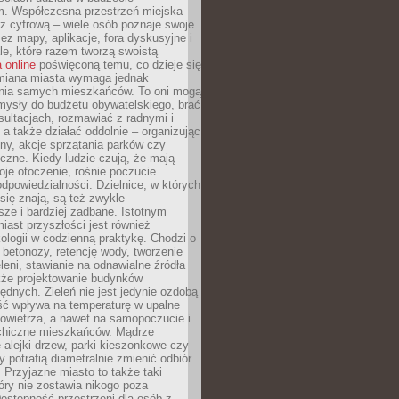
m. Współczesna przestrzeń miejska
 z cyfrową – wiele osób poznaje swoje
ez mapy, aplikacje, fora dyskusyjne i
ale, które razem tworzą swoistą
 online
poświęconą temu, co dzieje się
Zmiana miasta wymaga jednak
ia samych mieszkańców. To oni mogą
mysły do budżetu obywatelskiego, brać
sultacjach, rozmawiać z radnymi i
 a także działać oddolnie – organizując
yny, akcje sprzątania parków czy
czne. Kiedy ludzie czują, że mają
je otoczenie, rośnie poczucie
odpowiedzialności. Dzielnice, w których
ię znają, są też zwykle
sze i bardziej zadbane. Istotnym
ast przyszłości jest również
ologii w codzienną praktykę. Chodzi o
 betonozy, retencję wody, tworzenie
eleni, stawianie na odnawialne źródła
akże projektowanie budynków
dnych. Zieleń nie jest jedynie ozdobą
ść wpływa na temperaturę w upalne
powietrza, a nawet na samopoczucie i
chiczne mieszkańców. Mądrze
alejki drzew, parki kieszonkowe czy
y potrafią diametralnie zmienić odbiór
. Przyjazne miasto to także taki
óry nie zostawia nikogo poza
ostępność przestrzeni dla osób z