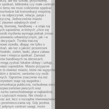
czy, ale też szkołę, przychodnię,
e spotkań, bibliotekę czy małe centrum
ęki temu nie musi codziennie spędzać
ochodzie lub komunikacji miejskiej.
 na odpoczynek, relacje, pasje i
izyczną. Jednocześnie miasto
ć zbiorem odrębnych stref –
j, biurowej, handlowej – a staje się
nych sąsiedztw, w których „chce się
sposób myślenia wymaga jednak zmian
anowaniu urbanistycznym, jak i w
 decyzjach. Trzeba inaczej
nowe osiedla, dbając nie tylko o
kań, ale też o jakość przestrzeni
hodniki, zieleń, ławki, place zabaw,
rowe i miejsca spotkań. Zamiast
ntrów handlowych na obrzeżach,
 mogą zyskać lokalne sklepy i usługi,,
 więzi sąsiedzkie. Miasto przyjazne
 to również miasto, które nie wypycha
dzin z dziećmi, seniorów czy osób
nych. Ogromne znaczenie ma też
riorytetem staje się wygodna i
omunikacja publiczna, rozbudowa sieci
bezpieczeństwo pieszych oraz
e ruchu samochodowego w najbardziej
 częściach miasta. Nie chodzi o
kaz aut, lecz o rozsądne równoważenie
 przemieszczania się. Gdy jezdnia
yć jedynym centrum uwagi, może