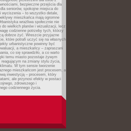
wnościami, bezpieczne przejścia dla
i dla seniorów, spokojne miejsca do
 wyciszenia – to wszystko detale,
spektywy mieszkańca mają ogromne
rbanistyka wrażliwa społecznie nie
 do wielkich planów i wizualizacji, lecz
wagę codzienne potrzeby tych, którzy
cą dobrze żyć. Wreszcie przyjazne
kie, które potrafi uczyć się na własnych
jekty urbanistyczne powinny być
waluacji, a mieszkańcy – zapraszani
nia, co się sprawdziło, a co warto
ięki temu miasto pozostaje żywym
 reagującym na zmiany stylu życia,
i klimatu. W tym sensie tworzenie
jaznego mieszkańcom jest procesem, a
ową inwestycją – procesem, który
atami, ale przynosi efekty w postaci
kojnego, zdrowszego i
ego codziennego życia.