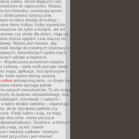
więcej zieleni, drzew dających cień,
przestrzeni do odpoczynku. Miasta,
 w tym kierunku, zauważają wzrost
 i atrakcyjności turystycznej.
asto to także dostęp do kultury i
kalne domy kultury, kluby sąsiedzkie,
yposażone nie tylko w książki, ale też
terowy czy strefy dla dzieci, stają się
dzie można spędzić czas inaczej niż
ndlowej. Ważne jest również, aby
ieli dostęp do rzetelnych informacji o
wojowych, konsultacjach społecznych
ściach udziału w budżecie
m. Współczesna przestrzeń miejska
 z cyfrową – wiele osób poznaje swoje
ez mapy, aplikacje, fora dyskusyjne i
ale, które razem tworzą swoistą
 online
poświęconą temu, co dzieje się
Zmiana miasta wymaga jednak
ia samych mieszkańców. To oni mogą
mysły do budżetu obywatelskiego, brać
sultacjach, rozmawiać z radnymi i
 a także działać oddolnie – organizując
yny, akcje sprzątania parków czy
czne. Kiedy ludzie czują, że mają
je otoczenie, rośnie poczucie
odpowiedzialności. Dzielnice, w których
ię znają, są też zwykle
sze i bardziej zadbane. Istotnym
ast przyszłości jest również