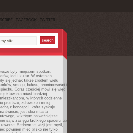
SCRIBE
FACEBOOK
TWITTER
awsze były miejscem spotkań,
rów, idei i kultur. W ostatnich
ły się jednak także źródłem wielu
korków, smogu, hałasu, anonimowości i
piechu. Coraz częściej mówi się więc
projektowania miast bardziej
 mieszkańcom, w których codzienne
się prostsze, zdrowsze i mniej
Jedną z koncepcji, która zyskuje
na świecie, jest idea miasta
nutowego, w którym najważniejsze
pne są w zasięgu krótkiego spaceru lub
 rowerze. Sednem tej wizji jest myśl,
ec powinien mieć blisko nie tylko