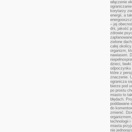
włączenie ek
ograniczanie
korytarzy zi
energii, a t
energooszczę
– jej obecno
dni, jakość 
zdrowie psy
zaplanowane 
zielone dach
całej okolicy
organizm, kt
nawiasem. D
niepełnospra
dzieci, ławk
odpoczynku i
które z per
znaczenie. U
ogranicza się
bierze pod u
po prostu ch
miasto to ta
błędach. Pro
poddawane e
do komentowa
zmienić. Dz
organizmem,
technologii 
miasta przy
nie jednoraz