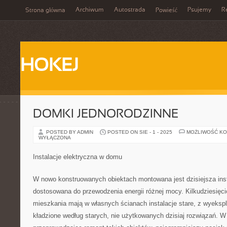
Archiwum
Autostrada
Psujemy
R
Strona główna
Powieść
HOKEJ
DOMKI JEDNORODZINNE
POSTED BY ADMIN
POSTED ON SIE - 1 - 2025
MOŻLIWOŚĆ K
WYŁĄCZONA
Instalacje elektryczna w domu
W nowo konstruowanych obiektach montowana jest dzisiejsza inst
dostosowana do przewodzenia energii różnej mocy. Kilkudziesięcio
mieszkania mają w własnych ścianach instalacje stare, z wyeksp
kładzione według starych, nie użytkowanych dzisiaj rozwiązań. W