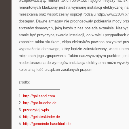
przeprowadzając remont takich obiektów, najogromniejszy nacisk
remontowych kładziony jest na wymianę instalacji elektrycznej na 
mieszkania oraz współczesny osprzęt rodzaju http://www.230w.pl/, 
dostępny. Dawne armatury nie prognozowały pobierania mocy prze
sprzętów domowych, jaką każdy z nas posiada aktualnie. Nazbyt 
stanie być przyczyną zwarcia instalacji, co w wielu przypadkach
zapobiec takim skutkom, ekipa elektryków powinna pozyskać pr
wyposażenia domowego, który będzie zainstalowany, w celu intensy
miejscach jego zgrupowania. Takim nadzwyczajnym punktem jest 
niedostosowana do wymogów instalacja elektryczna może wywoły
kolosalną ilość urządzeń zasilanych prądem.
źródło:
———————————
1.
http://galisend.com
2.
http://gar-kueche.de
3.
przeczytaj wpis
4.
http://geisteskinder.de
5.
http://gemeinde-haseldorf.de