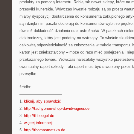
produkty za pomocą Internetu. Robią tak nawet sklepy, które na 
przesyłki kurierskie. Wówczas kwestie rodzaju są po prostu waru
miałby dyspozycji dostarczenia do konsumenta zakupionego artyk
są i dzięki nim paczki docierają do konsumentów wybitnie prędko
również dokładność działania oraz ostrożność. W paczkach niekied
elektroniczny, który jest podatny na wstrząsy. To właśnie skutkiem
całkowitą odpowiedzialność za zniszczenia w trakcie transportu.
karton jest zniekształcony – może od razu mieć podejrzenia i ni
przekazanego towaru. Wówczas należałoby wszystko przetestowa
ewentualny raport szkody. Taki raport musi być stworzony przez k
przesyłkę.
źródło:
———————————
1.
kliknij, aby sprawdzić
2.
http://tachyonen-shop-davidwagner.de
3.
http://thboegel.de
4.
więcej informacji
5.
http://thomasmatzka.de