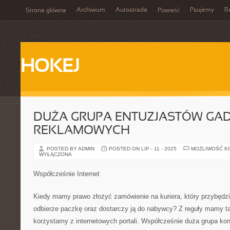
Archiwum
Autostrada
Psujemy
R
Strona główna
Powieść
HOKEJ
DUŻA GRUPA ENTUZJASTÓW GA
REKLAMOWYCH
POSTED BY ADMIN
POSTED ON LIP - 11 - 2025
MOŻLIWOŚĆ K
WYŁĄCZONA
Współcześnie Internet
Kiedy mamy prawo złożyć zamówienie na kuriera, który przybędzi
odbierze paczkę oraz dostarczy ją do nabywcy? Z reguły mamy tak
korzystamy z internetowych portali. Współcześnie duża grupa k