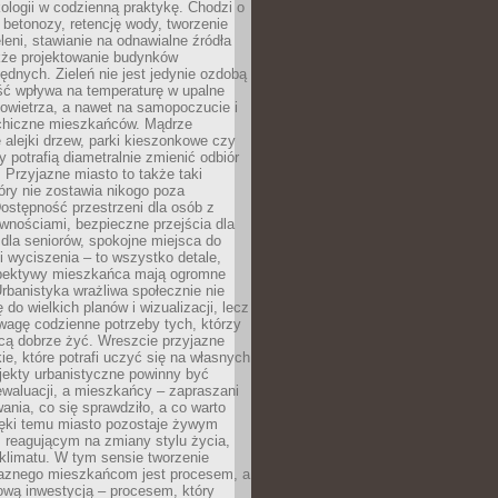
ologii w codzienną praktykę. Chodzi o
 betonozy, retencję wody, tworzenie
eleni, stawianie na odnawialne źródła
akże projektowanie budynków
dnych. Zieleń nie jest jedynie ozdobą
ść wpływa na temperaturę w upalne
powietrza, a nawet na samopoczucie i
chiczne mieszkańców. Mądrze
alejki drzew, parki kieszonkowe czy
y potrafią diametralnie zmienić odbiór
. Przyjazne miasto to także taki
óry nie zostawia nikogo poza
ostępność przestrzeni dla osób z
wnościami, bezpieczne przejścia dla
i dla seniorów, spokojne miejsca do
 wyciszenia – to wszystko detale,
spektywy mieszkańca mają ogromne
rbanistyka wrażliwa społecznie nie
 do wielkich planów i wizualizacji, lecz
wagę codzienne potrzeby tych, którzy
cą dobrze żyć. Wreszcie przyjazne
kie, które potrafi uczyć się na własnych
jekty urbanistyczne powinny być
waluacji, a mieszkańcy – zapraszani
nia, co się sprawdziło, a co warto
ięki temu miasto pozostaje żywym
 reagującym na zmiany stylu życia,
i klimatu. W tym sensie tworzenie
jaznego mieszkańcom jest procesem, a
ową inwestycją – procesem, który