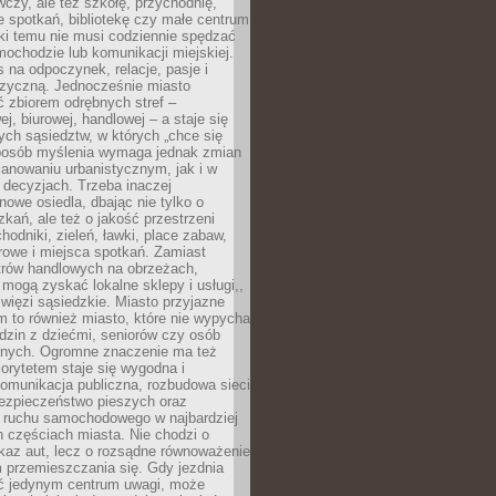
czy, ale też szkołę, przychodnię,
e spotkań, bibliotekę czy małe centrum
ęki temu nie musi codziennie spędzać
ochodzie lub komunikacji miejskiej.
 na odpoczynek, relacje, pasje i
izyczną. Jednocześnie miasto
ć zbiorem odrębnych stref –
j, biurowej, handlowej – a staje się
nych sąsiedztw, w których „chce się
sposób myślenia wymaga jednak zmian
anowaniu urbanistycznym, jak i w
 decyzjach. Trzeba inaczej
nowe osiedla, dbając nie tylko o
kań, ale też o jakość przestrzeni
hodniki, zieleń, ławki, place zabaw,
rowe i miejsca spotkań. Zamiast
ntrów handlowych na obrzeżach,
 mogą zyskać lokalne sklepy i usługi,,
 więzi sąsiedzkie. Miasto przyjazne
 to również miasto, które nie wypycha
dzin z dziećmi, seniorów czy osób
nych. Ogromne znaczenie ma też
riorytetem staje się wygodna i
omunikacja publiczna, rozbudowa sieci
bezpieczeństwo pieszych oraz
e ruchu samochodowego w najbardziej
 częściach miasta. Nie chodzi o
kaz aut, lecz o rozsądne równoważenie
 przemieszczania się. Gdy jezdnia
yć jedynym centrum uwagi, może