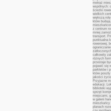
metraż miesz
wspólnych: c
ścieżki rowe
wielkich ce
większą rolę
które budują
mieszkańcom
z centrum ro
mniej zamoż
transport. P
punktualna k
rowerowej, 
ograniczani
zatłoczonych
całkowity za
różnych form
przestaje b
pojawić się 
parkletów i 
które poszły
jakości życia
Przyjazne mi
edukacji. Lo
biblioteki w
sprzęt kompu
miejscami, g
w galerii ha
mieszkańcy m
planach roz
czy możliwo