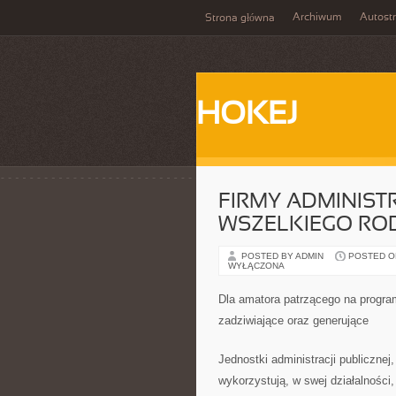
Archiwum
Autost
Strona główna
HOKEJ
FIRMY ADMINIST
WSZELKIEGO RO
POSTED BY ADMIN
POSTED ON 
WYŁĄCZONA
Dla amatora patrzącego na progra
zadziwiające oraz generujące
Jednostki administracji publicznej
wykorzystują, w swej działalności