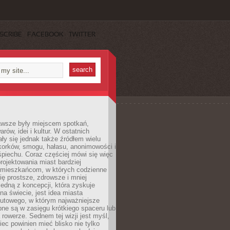
SCRIBE
FACEBOOK
TWITTER
awsze były miejscem spotkań,
rów, idei i kultur. W ostatnich
ły się jednak także źródłem wielu
korków, smogu, hałasu, anonimowości i
piechu. Coraz częściej mówi się więc
projektowania miast bardziej
 mieszkańcom, w których codzienne
się prostsze, zdrowsze i mniej
Jedną z koncepcji, która zyskuje
na świecie, jest idea miasta
nutowego, w którym najważniejsze
pne są w zasięgu krótkiego spaceru lub
 rowerze. Sednem tej wizji jest myśl,
ec powinien mieć blisko nie tylko