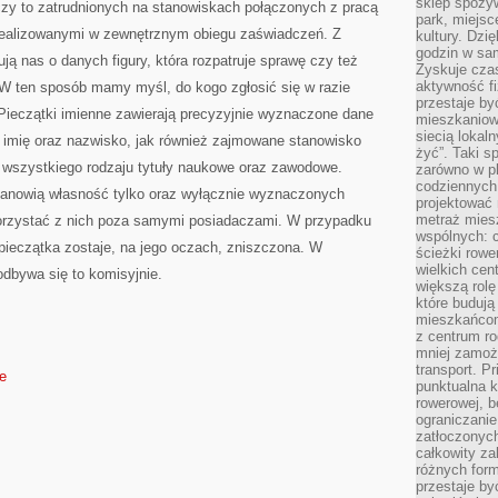
sklep spożyw
czy to zatrudnionych na stanowiskach połączonych z pracą
park, miejsc
realizowanymi w zewnętrznym obiegu zaświadczeń. Z
kultury. Dzi
godzin w sam
ją nas o danych figury, która rozpatruje sprawę czy też
Zyskuje czas
aktywność f
 W ten sposób mamy myśl, do kogo zgłosić się w razie
przestaje by
Pieczątki imienne zawierają precyzyjnie wyznaczone dane
mieszkaniowe
siecią lokal
, imię oraz nazwisko, jak również zajmowane stanowisko
żyć”. Taki 
ż wszystkiego rodzaju tytuły naukowe oraz zawodowe.
zarówno w pl
codziennych
tanowią własność tylko oraz wyłącznie wyznaczonych
projektować 
metraż miesz
korzystać z nich poza samymi posiadaczami. W przypadku
wspólnych: c
pieczątka zostaje, na jego oczach, zniszczona. W
ścieżki rowe
wielkich ce
dbywa się to komisyjnie.
większą rolę
które budują
mieszkańcom
z centrum ro
mniej zamoż
transport. P
de
punktualna k
rowerowej, 
ograniczani
zatłoczonych
całkowity za
różnych form
przestaje b