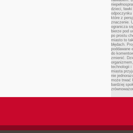
niepełnospra
dzieci, ławk
odpoczynku i
które z per
znaczenie. U
ogranicza się
bierze pod u
po prostu ch
miasto to ta
błędach. Pro
poddawane e
do komentowa
zmienić. Dz
organizmem,
technologii 
miasta przy
nie jednoraz
może trwać l
bardziej spo
zrównoważon