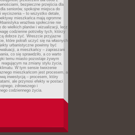
wnościami, bezpieczne przejścia dla
i dla seniorów, spokojne miejsca do
 wyciszenia – to wszystko detale,
spektywy mieszkańca mają ogromne
rbanistyka wrażliwa społecznie nie
 do wielkich planów i wizualizacji, lecz
wagę codzienne potrzeby tych, którzy
cą dobrze żyć. Wreszcie przyjazne
kie, które potrafi uczyć się na własnych
jekty urbanistyczne powinny być
waluacji, a mieszkańcy – zapraszani
nia, co się sprawdziło, a co warto
ięki temu miasto pozostaje żywym
 reagującym na zmiany stylu życia,
i klimatu. W tym sensie tworzenie
jaznego mieszkańcom jest procesem, a
ową inwestycją – procesem, który
atami, ale przynosi efekty w postaci
kojnego, zdrowszego i
ego codziennego życia.