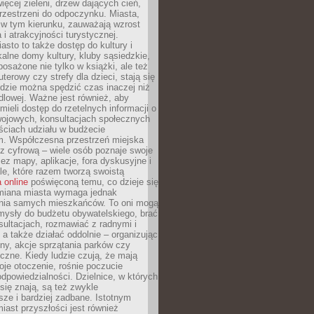
więcej zieleni, drzew dających cień,
przestrzeni do odpoczynku. Miasta,
 w tym kierunku, zauważają wzrost
 i atrakcyjności turystycznej.
asto to także dostęp do kultury i
kalne domy kultury, kluby sąsiedzkie,
yposażone nie tylko w książki, ale też
terowy czy strefy dla dzieci, stają się
dzie można spędzić czas inaczej niż
ndlowej. Ważne jest również, aby
ieli dostęp do rzetelnych informacji o
wojowych, konsultacjach społecznych
ściach udziału w budżecie
m. Współczesna przestrzeń miejska
 z cyfrową – wiele osób poznaje swoje
ez mapy, aplikacje, fora dyskusyjne i
ale, które razem tworzą swoistą
 online
poświęconą temu, co dzieje się
Zmiana miasta wymaga jednak
ia samych mieszkańców. To oni mogą
mysły do budżetu obywatelskiego, brać
sultacjach, rozmawiać z radnymi i
 a także działać oddolnie – organizując
yny, akcje sprzątania parków czy
czne. Kiedy ludzie czują, że mają
je otoczenie, rośnie poczucie
odpowiedzialności. Dzielnice, w których
ię znają, są też zwykle
sze i bardziej zadbane. Istotnym
ast przyszłości jest również