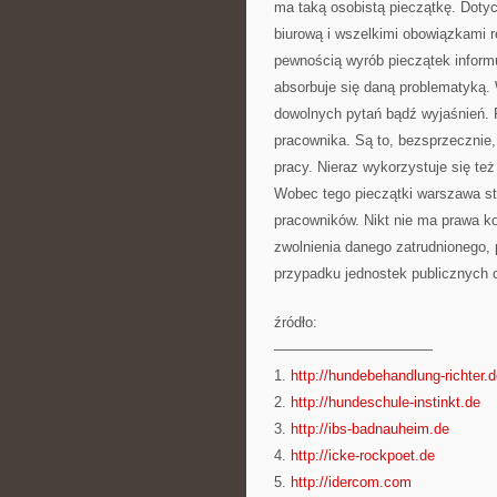
ma taką osobistą pieczątkę. Doty
biurową i wszelkimi obowiązkami 
pewnością wyrób pieczątek informu
absorbuje się daną problematyką.
dowolnych pytań bądź wyjaśnień. 
pracownika. Są to, bezsprzecznie
pracy. Nieraz wykorzystuje się te
Wobec tego pieczątki warszawa s
pracowników. Nikt nie ma prawa 
zwolnienia danego zatrudnionego, 
przypadku jednostek publicznych o
źródło:
———————————
1.
http://hundebehandlung-richter.
2.
http://hundeschule-instinkt.de
3.
http://ibs-badnauheim.de
4.
http://icke-rockpoet.de
5.
http://idercom.com