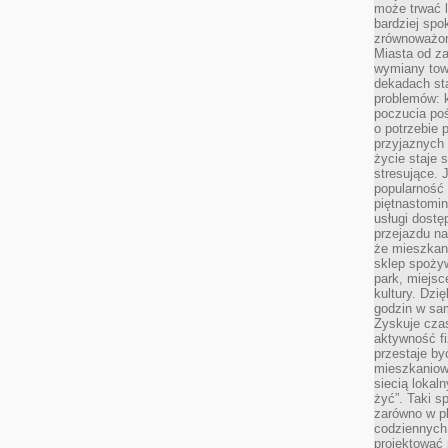
może trwać l
bardziej spo
zrównoważon
Miasta od z
wymiany towa
dekadach sta
problemów: 
poczucia poś
o potrzebie 
przyjaznych
życie staje 
stresujące. 
popularność 
piętnastomi
usługi dostę
przejazdu na
że mieszkani
sklep spożyw
park, miejsc
kultury. Dzi
godzin w sam
Zyskuje czas
aktywność f
przestaje by
mieszkaniowe
siecią lokal
żyć”. Taki 
zarówno w pl
codziennych
projektować 