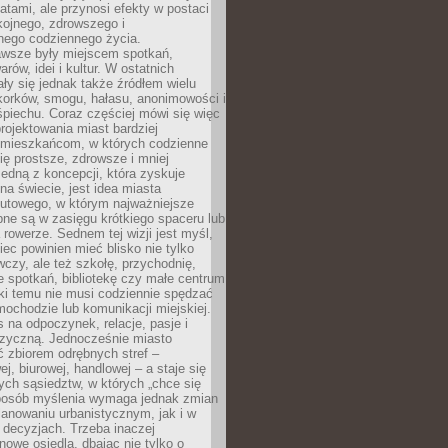
atami, ale przynosi efekty w postaci
kojnego, zdrowszego i
ego codziennego życia.
awsze były miejscem spotkań,
rów, idei i kultur. W ostatnich
ły się jednak także źródłem wielu
korków, smogu, hałasu, anonimowości i
piechu. Coraz częściej mówi się więc
projektowania miast bardziej
 mieszkańcom, w których codzienne
się prostsze, zdrowsze i mniej
Jedną z koncepcji, która zyskuje
na świecie, jest idea miasta
nutowego, w którym najważniejsze
pne są w zasięgu krótkiego spaceru lub
 rowerze. Sednem tej wizji jest myśl,
ec powinien mieć blisko nie tylko
czy, ale też szkołę, przychodnię,
e spotkań, bibliotekę czy małe centrum
ęki temu nie musi codziennie spędzać
ochodzie lub komunikacji miejskiej.
 na odpoczynek, relacje, pasje i
izyczną. Jednocześnie miasto
ć zbiorem odrębnych stref –
j, biurowej, handlowej – a staje się
nych sąsiedztw, w których „chce się
sposób myślenia wymaga jednak zmian
anowaniu urbanistycznym, jak i w
 decyzjach. Trzeba inaczej
nowe osiedla, dbając nie tylko o