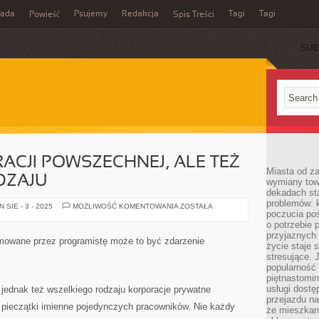
rada
Psujemy
Redakcja
Tagi
Tagi
Powieść
Spis Treści
SUB
RACJI POWSZECHNEJ, ALE TEŻ
Miasta od z
DZAJU
wymiany towa
dekadach sta
problemów: 
FIRMY
SIE - 3 - 2025
MOŻLIWOŚĆ KOMENTOWANIA
ZOSTAŁA
poczucia poś
ADMINISTRACJI
POWSZECHNEJ,
o potrzebie 
ALE
przyjaznych
TEŻ
mowane przez programistę może to być zdarzenie
WSZELKIEGO
życie staje 
RODZAJU
stresujące. 
popularność 
piętnastomi
usługi dostę
, jednak też wszelkiego rodzaju korporacje prywatne
przejazdu na
, pieczątki imienne pojedynczych pracowników. Nie każdy
że mieszkani