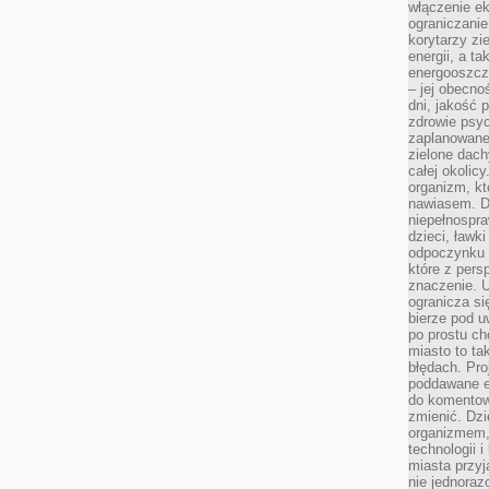
włączenie ek
ograniczanie
korytarzy zi
energii, a t
energooszczę
– jej obecno
dni, jakość 
zdrowie psy
zaplanowane 
zielone dach
całej okolicy
organizm, kt
nawiasem. D
niepełnospra
dzieci, ławk
odpoczynku i
które z per
znaczenie. U
ogranicza się
bierze pod u
po prostu ch
miasto to ta
błędach. Pro
poddawane e
do komentowa
zmienić. Dz
organizmem,
technologii 
miasta przy
nie jednoraz