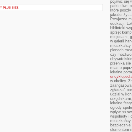
pojawić się 
parkletów i 
Y PLUS SIZE
które poszły
jakości życia
Przyjazne mi
edukacji. Lo
biblioteki w
sprzęt kompu
miejscami, g
w galerii ha
mieszkańcy m
planach roz
czy możliwo
obywatelski
przenika się
miasto poprz
lokalne port
encyklopedia
w okolicy. 
zaangażowan
zgłaszać po
udział w kon
urzędnikami,
lokalne fest
ogrody społe
wpływ na swo
wspólnoty i 
mieszkańcy s
bezpieczniej
elementem mi