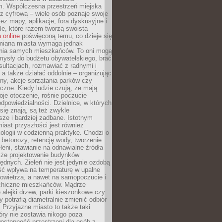
m. Współczesna przestrzeń miejska
 z cyfrową – wiele osób poznaje swoje
ez mapy, aplikacje, fora dyskusyjne i
ale, które razem tworzą swoistą
 online
poświęconą temu, co dzieje się
Zmiana miasta wymaga jednak
ia samych mieszkańców. To oni mogą
mysły do budżetu obywatelskiego, brać
sultacjach, rozmawiać z radnymi i
 a także działać oddolnie – organizując
yny, akcje sprzątania parków czy
czne. Kiedy ludzie czują, że mają
je otoczenie, rośnie poczucie
odpowiedzialności. Dzielnice, w których
ię znają, są też zwykle
sze i bardziej zadbane. Istotnym
ast przyszłości jest również
ologii w codzienną praktykę. Chodzi o
 betonozy, retencję wody, tworzenie
eleni, stawianie na odnawialne źródła
akże projektowanie budynków
dnych. Zieleń nie jest jedynie ozdobą
ść wpływa na temperaturę w upalne
powietrza, a nawet na samopoczucie i
chiczne mieszkańców. Mądrze
alejki drzew, parki kieszonkowe czy
y potrafią diametralnie zmienić odbiór
. Przyjazne miasto to także taki
óry nie zostawia nikogo poza
ostępność przestrzeni dla osób z