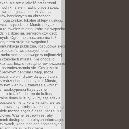
kań, ale też o jakość przestrzeni
hodniki, zieleń, ławki, place zabaw,
rowe i miejsca spotkań. Zamiast
ntrów handlowych na obrzeżach,
 mogą zyskać lokalne sklepy i usługi,,
 więzi sąsiedzkie. Miasto przyjazne
 to również miasto, które nie wypycha
dzin z dziećmi, seniorów czy osób
nych. Ogromne znaczenie ma też
riorytetem staje się wygodna i
omunikacja publiczna, rozbudowa sieci
bezpieczeństwo pieszych oraz
e ruchu samochodowego w najbardziej
 częściach miasta. Nie chodzi o
kaz aut, lecz o rozsądne równoważenie
 przemieszczania się. Gdy jezdnia
yć jedynym centrum uwagi, może
więcej zieleni, drzew dających cień,
przestrzeni do odpoczynku. Miasta,
 w tym kierunku, zauważają wzrost
 i atrakcyjności turystycznej.
asto to także dostęp do kultury i
kalne domy kultury, kluby sąsiedzkie,
yposażone nie tylko w książki, ale też
terowy czy strefy dla dzieci, stają się
dzie można spędzić czas inaczej niż
ndlowej. Ważne jest również, aby
ieli dostęp do rzetelnych informacji o
wojowych, konsultacjach społecznych
ściach udziału w budżecie