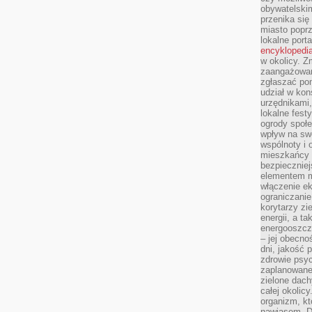
obywatelski
przenika się
miasto poprz
lokalne port
encyklopedia
w okolicy. 
zaangażowan
zgłaszać po
udział w kon
urzędnikami,
lokalne fest
ogrody społe
wpływ na swo
wspólnoty i 
mieszkańcy s
bezpieczniej
elementem mi
włączenie ek
ograniczanie
korytarzy zi
energii, a t
energooszczę
– jej obecno
dni, jakość 
zdrowie psy
zaplanowane 
zielone dach
całej okolicy
organizm, kt
nawiasem. D