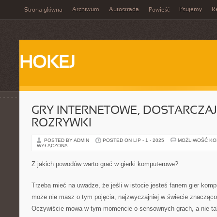
Archiwum
Autostrada
Psujemy
R
Strona główna
Powieść
HOKEJ
GRY INTERNETOWE, DOSTARCZAJ
ROZRYWKI
POSTED BY ADMIN
POSTED ON LIP - 1 - 2025
MOŻLIWOŚĆ K
WYŁĄCZONA
Z jakich powodów warto grać w gierki komputerowe?
Trzeba mieć na uwadze, że jeśli w istocie jesteś fanem gier kom
może nie masz o tym pojęcia, najzwyczajniej w świecie znacząco
Oczywiście mowa w tym momencie o sensownych grach, a nie tak