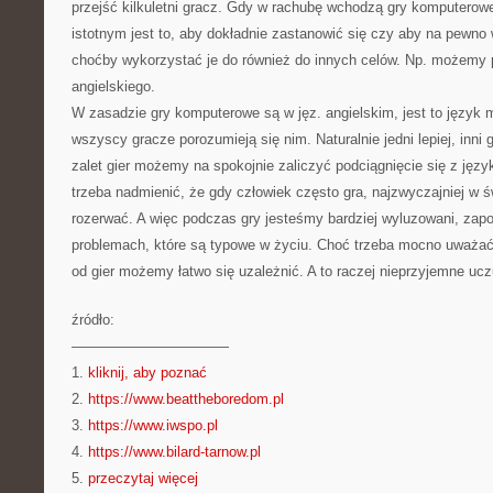
przejść kilkuletni gracz. Gdy w rachubę wchodzą gry komputero
istotnym jest to, aby dokładnie zastanowić się czy aby na pewno
choćby wykorzystać je do również do innych celów. Np. możemy 
angielskiego.
W zasadzie gry komputerowe są w jęz. angielskim, jest to język
wszyscy gracze porozumieją się nim. Naturalnie jedni lepiej, inni g
zalet gier możemy na spokojnie zaliczyć podciągnięcie się z jęz
trzeba nadmienić, że gdy człowiek często gra, najzwyczajniej w ś
rozerwać. A więc podczas gry jesteśmy bardziej wyluzowani, zap
problemach, które są typowe w życiu. Choć trzeba mocno uważać, 
od gier możemy łatwo się uzależnić. A to raczej nieprzyjemne ucz
źródło:
———————————
1.
kliknij, aby poznać
2.
https://www.beattheboredom.pl
3.
https://www.iwspo.pl
4.
https://www.bilard-tarnow.pl
5.
przeczytaj więcej